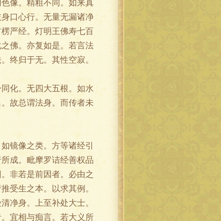
明色像。精粗不同。如来真
依身口心行。无量无漏诸净
首楞严经。灯明王佛寿七百
化之佛。亦复如是。若言法
法。终归于无。其性空寂。
同化。无四大五根。如水
名。故总谓法身。而传者未
如镜像之类。方等诸经引
行所成。毗摩罗诘经善权品
因。非若是前因者。必由之
请推受生之本。以求其例。
受清净身。上至补处大士。
者。宜相与痴言。若大义所