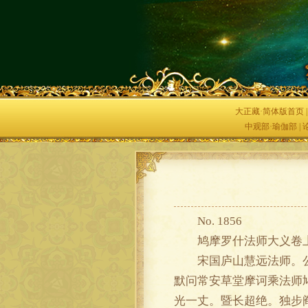
大正藏·简体版首页
中观部·瑜伽部
|
No. 1856
鸠摩罗什法师大义卷
宋国庐山慧远法师。公少
默问常安草堂摩诃乘法师
光一丈。暨长超绝。独步