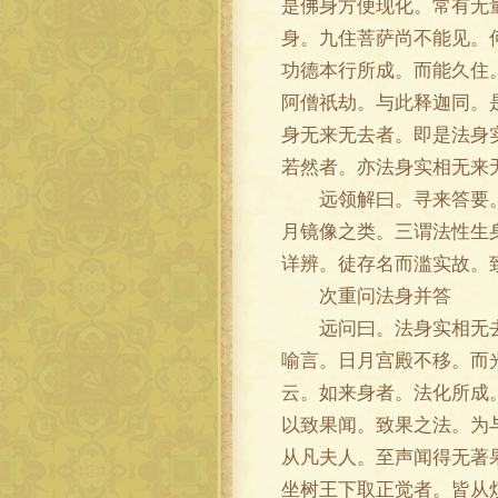
是佛身方便现化。常有无
身。九住菩萨尚不能见。
功德本行所成。而能久住
阿僧祇劫。与此释迦同。
身无来无去者。即是法身
若然者。亦法身实相无来
远领解曰。寻来答要。其
月镜像之类。三谓法性生
详辨。徒存名而滥实故。
次重问法身并答
远问曰。法身实相无去无
喻言。日月宫殿不移。而
云。如来身者。法化所成
以致果闻。致果之法。为
从凡夫人。至声闻得无著
坐树王下取正觉者。皆从