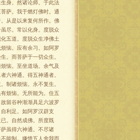
性生身。然诸论师。于此法
王菩萨。我于燃灯佛时。通
者。从是以来复何所作。佛
分虽尽。常以化身。度脱众
现化五道。度脱众生净佛土
无烦恼。应有余习。如阿罗
受生。而菩萨于一切众生。
随烦恼。至坐道场。余气及
二者六神通。得五神通者。
故。制诸烦恼。永不复生。
虽有烦恼。无所能为。住五
。故留谷种渐渐具足六波罗
。自利足。如阿罗汉辟支
生已。自然成佛。所度既
菩萨虽得六神通。不尽诸
力不能制。嫌愦五人舍我而