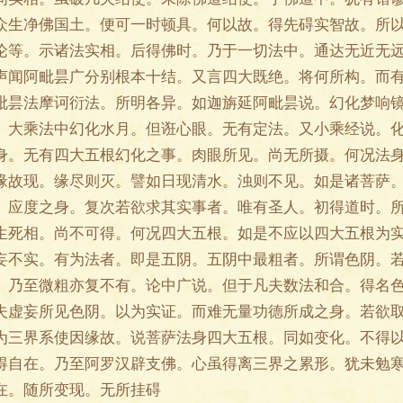
众生净佛国土。便可一时顿具。何以故。得先碍实智故。所
论等。示诸法实相。后得佛时。乃于一切法中。通达无近无
声闻阿毗昙广分别根本十结。又言四大既绝。将何所构。而
毗昙法摩诃衍法。所明各异。如迦旃延阿毗昙说。幻化梦响
。大乘法中幻化水月。但诳心眼。无有定法。又小乘经说。
身。无有四大五根幻化之事。肉眼所见。尚无所摄。何况法
缘故现。缘尽则灭。譬如日现清水。浊则不见。如是诸菩萨
。应度之身。复次若欲求其实事者。唯有圣人。初得道时。
生死相。尚不可得。何况四大五根。如是不应以四大五根为
妄不实。有为法者。即是五阴。五阴中最粗者。所谓色阴。
。乃至微粗亦复不有。论中广说。但于凡夫数法和合。得名
夫虚妄所见色阴。以为实证。而难无量功德所成之身。若欲
为三界系使因缘故。说菩萨法身四大五根。同如变化。不得
得自在。乃至阿罗汉辟支佛。心虽得离三界之累形。犹未勉
在。随所变现。无所挂碍