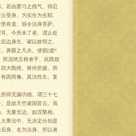
耶。若由爱习之残气。得忍
而云受身。为实生为生耶。
皆类有道。假令法身菩萨。
理耳。今所未了者。谓止处
业后边身生。诸以效明之。
。鼻眼之凡夫。便损[虛*
。而况绝五根者乎。此既烦
。四大既绝。将何所摄。而
。有因而像。真法性生。复
所得无漏功德。谓三十七
身。是故天竺诸国皆云。虽
为。无量无边。如涅槃相。
又大乘法中。无决定分别是
受后身。名为法身。所以者