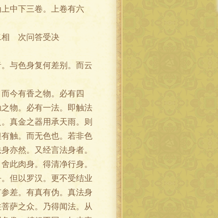
为上中下三卷。上卷有六
相 次问答受决
。与色身复何差别。而云
而今有香之物。必有四
触之物。必有一法。即触法
之。真金之器用承天雨。则
但有触。而无色也。若非色
法身亦然。又经言法身者。
。舍此肉身。得清净行身。
乎。但以罗汉。更不受结业
有参差。有真有伪。真法身
住菩萨之众。乃得闻法。从