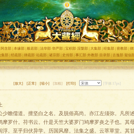
|
阿含部
|
本缘部
|
般若部
|
法华部·华严部
|
宝积部·涅槃部
|
大集部
|
经集部
|
密教部
|
律
论集部
|
经疏部
|
律疏部·论疏部
|
诸宗部
|
史传部
|
事汇部·外教部·目录部
|
古逸部·疑似
[放大]
[正常]
[缩小]
[加粗]
[打印]
[字体:17px]
上
瞻儒道。擅坚白之名。及脱俗高尚。亦江左须弥。凡所述
鸠摩罗什。苻书云。什是天竺大婆罗门鸠摩罗炎之子也。其
阎浮。至乎归伏异学。历国风靡。法集之盛。云萃草堂。其