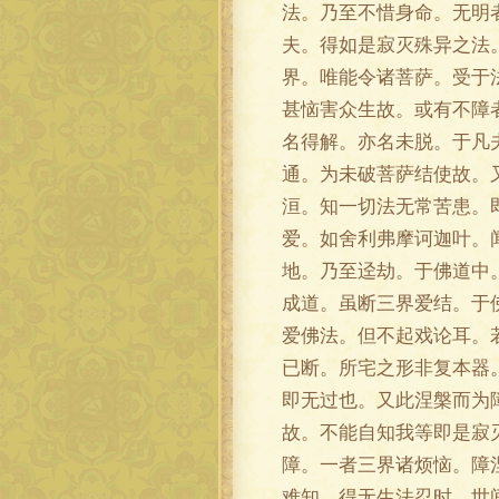
法。乃至不惜身命。无明
夫。得如是寂灭殊异之法
界。唯能令诸菩萨。受于
甚恼害众生故。或有不障
名得解。亦名未脱。于凡
通。为未破菩萨结使故。
洹。知一切法无常苦患。
爱。如舍利弗摩诃迦叶。
地。乃至迳劫。于佛道中
成道。虽断三界爱结。于
爱佛法。但不起戏论耳。
已断。所宅之形非复本器
即无过也。又此涅槃而为
故。不能自知我等即是寂
障。一者三界诸烦恼。障
难知。得无生法忍时。世