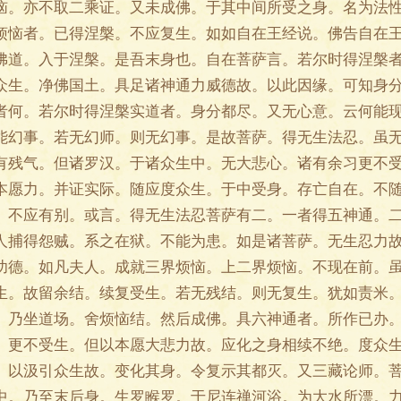
恼。亦不取二乘证。又未成佛。于其中间所受之身。名为法
烦恼者。已得涅槃。不应复生。如如自在王经说。佛告自在
佛道。入于涅槃。是吾末身也。自在菩萨言。若尔时得涅槃
众生。净佛国土。具足诸神通力威德故。以此因缘。可知身
者何。若尔时得涅槃实道者。身分都尽。又无心意。云何能
能幻事。若无幻师。则无幻事。是故菩萨。得无生法忍。虽
有残气。但诸罗汉。于诸众生中。无大悲心。诸有余习更不
本愿力。并证实际。随应度众生。于中受身。存亡自在。不
。不应有别。或言。得无生法忍菩萨有二。一者得五神通。
人捕得怨贼。系之在狱。不能为患。如是诸菩萨。无生忍力
功德。如凡夫人。成就三界烦恼。上二界烦恼。不现在前。
生。故留余结。续复受生。若无残结。则无复生。犹如责米
。乃坐道场。舍烦恼结。然后成佛。具六神通者。所作已办
。更不受生。但以本愿大悲力故。应化之身相续不绝。度众
。以汲引众生故。变化其身。令复示其都灭。又三藏论师。
中。乃至末后身。生罗睺罗。于尼连禅河浴。为大水所漂。