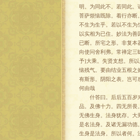
明。为同此不。若同此。
菩萨烦恼既除。着行亦断
不生为生乎。若以不生为
以实相为已住。妙法为善
已断。所宅之形。非复本
向使问舍利弗。常禅定三
予]大乘。失贤支想。所
恼残气。要由结业五根之
有斯形。阴阳之表。岂可
何由哉
什答曰。后后五百岁来。
品。及佛十力。四无所畏
无佛生身。法身犹存。大
是名法身。及诸无漏功德
生身是法身。所以者何。