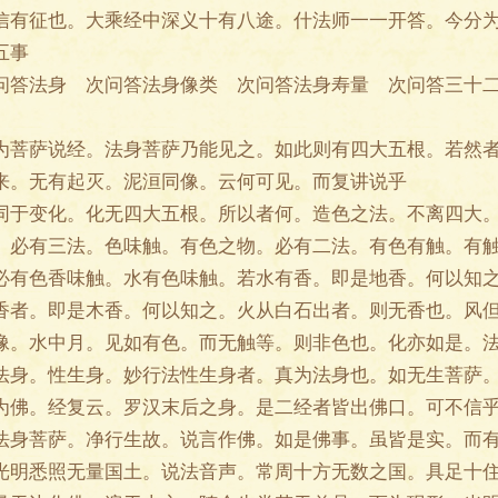
信有征也。大乘经中深义十有八途。什法师一一开答。今分
五事
答法身 次问答法身像类 次问答法身寿量 次问答三十二
萨说经。法身菩萨乃能见之。如此则有四大五根。若然者
来。无有起灭。泥洹同像。云何可见。而复讲说乎
变化。化无四大五根。所以者何。造色之法。不离四大。
。必有三法。色味触。有色之物。必有二法。有色有触。有
必有色香味触。水有色味触。若水有香。即是地香。何以知
香者。即是木香。何以知之。火从白石出者。则无香也。风
像。水中月。见如有色。而无触等。则非色也。化亦如是。
法身。性生身。妙行法性生身者。真为法身也。如无生菩萨
为佛。经复云。罗汉末后之身。是二经者皆出佛口。可不信
法身菩萨。净行生故。说言作佛。如是佛事。虽皆是实。而
光明悉照无量国土。说法音声。常周十方无数之国。具足十