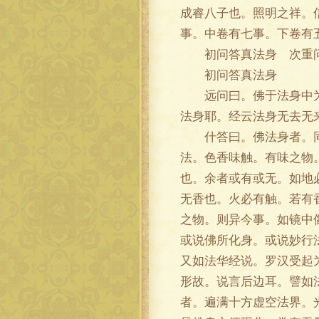
成睿八子也。照明之祥。
事。中卷有七事。下卷有
初问答真法身 次重问
初问答真法身
远问曰。佛于法身中为菩
法身耶。经云法身无去无
什答曰。佛法身者。同于
法。色香味触。有味之物
也。余者或有或无。如地
无香也。火必有触。若有
之物。则异今事。如镜中
或说佛所化身。或说妙行
又如法华经说。罗汉受起
形故。说言后边耳。譬如
者。遍满十方虚空法界。