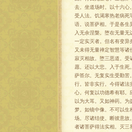
去。坐道场时。以十六心
受人法。饥渴寒热老病死
语。说菩萨相。于是各生
入无余涅槃。堕在无量无
一定实灭者。但名有变异
又未得无量禅定智慧等诸
寂灭相故。堕三恶道。受
愿。还以大悲。入于生死
萨答尔。无复实生受勤苦
行。皆非实行。今得诸法
心。何复以功德希有耶。
以为大耳。又如神药。为
梦。如镜中像。不可以生
场。尽诸结使。断彼意故
者诸菩萨得法实相。灭三