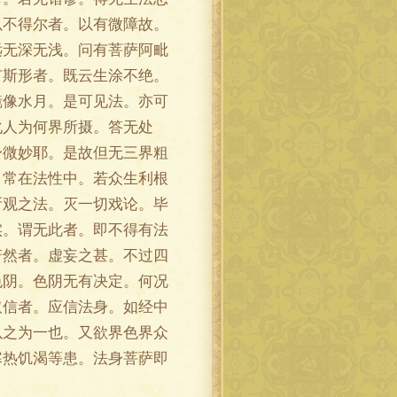
以不得尔者。以有微障故。
远无深无浅。问有菩萨阿毗
有斯形者。既云生涂不绝。
镜像水月。是可见法。亦可
化人为何界所摄。答无处
身微妙耶。是故但无三界粗
。常在法性中。若众生利根
所观之法。灭一切戏论。毕
实。谓无此者。即不得有法
若然者。虚妄之甚。不过四
色阴。色阴无有决定。何况
取信者。应信法身。如经中
以之为一也。又欲界色界众
寒热饥渴等患。法身菩萨即