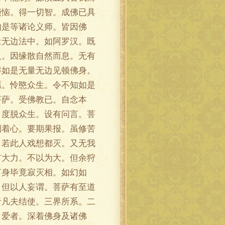
烦恼。得一切智。成佛已具
如是等诸论义师。皆因佛
量无边法中。如阿罗汉。既
人。因缘散自然而息。无有
得如是无量无边见顿佛身。
愿。怜愍众生。令不知如是
菩萨。受佛教已。自念本
。度脱众生。设有问言。菩
倒着心。要期果报。虽修苦
。若此人戏想都灭。又无我
有大力。不以为大。但余狩
言身毕竟寂灭相。如幻如
。但以人妄谓。菩萨有至道
者凡夫结使。三界所系。二
。爱者。深着佛身及诸佛