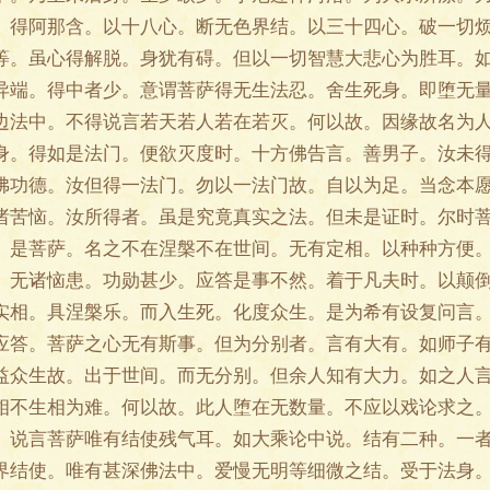
。得阿那含。以十八心。断无色界结。以三十四心。破一切
等。虽心得解脱。身犹有碍。但以一切智慧大悲心为胜耳。
异端。得中者少。意谓菩萨得无生法忍。舍生死身。即堕无
边法中。不得说言若天若人若在若灭。何以故。因缘故名为
身。得如是法门。便欲灭度时。十方佛告言。善男子。汝未
佛功德。汝但得一法门。勿以一法门故。自以为足。当念本
诸苦恼。汝所得者。虽是究竟真实之法。但未是证时。尔时
。是菩萨。名之不在涅槃不在世间。无有定相。以种种方便
。无诸恼患。功勋甚少。应答是事不然。着于凡夫时。以颠
实相。具涅槃乐。而入生死。化度众生。是为希有设复问言
应答。菩萨之心无有斯事。但为分别者。言有大有。如师子
益众生故。出于世间。而无分别。但余人知有大力。如之人
相不生相为难。何以故。此人堕在无数量。不应以戏论求之
。说言菩萨唯有结使残气耳。如大乘论中说。结有二种。一
界结使。唯有甚深佛法中。爱慢无明等细微之结。受于法身