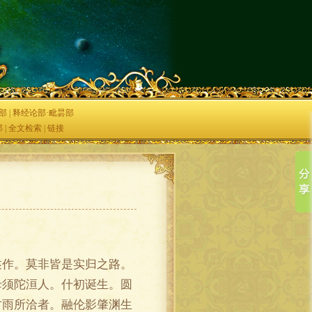
部
|
释经论部·毗昙部
部
|
全文检索
|
链接
作。莫非皆是实归之路。
母须陀洹人。什初诞生。圆
甘雨所洽者。融伦影肇渊生