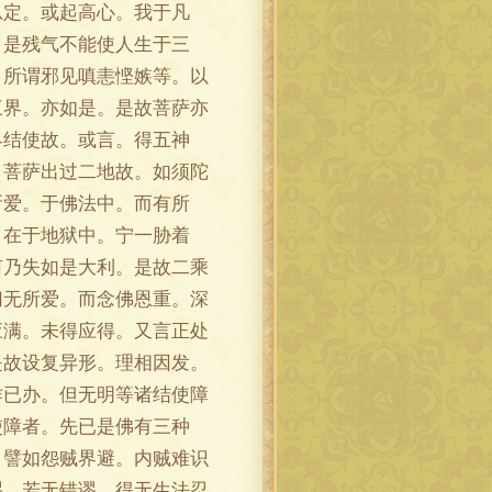
忍定。或起高心。我于凡
。是残气不能使人生于三
。所谓邪见嗔恚悭嫉等。以
三界。亦如是。是故菩萨亦
界结使故。或言。得五神
。菩萨出过二地故。如须陀
所爱。于佛法中。而有所
。在于地狱中。宁一胁着
何乃失如是大利。是故二乘
切无所爱。而念佛恩重。深
应满。未得应得。又言正处
是故设复异形。理相因发。
作已办。但无明等诸结使障
使障者。先已是佛有三种
。譬如怨贼界避。内贼难识
谬。若无错谬。得无生法忍