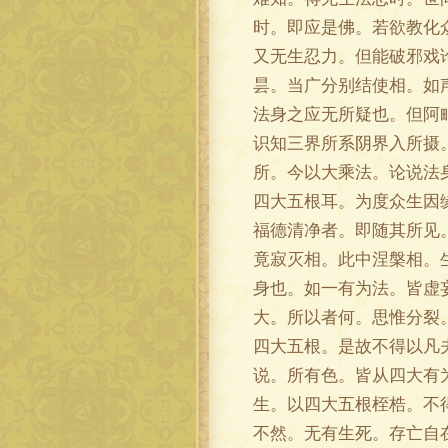
时。即应是佛。若欲教化
又无生忍力。但能破邪戏
昙。当广分别结使相。如
法身之应无所疑也。但阿
识知三界所系阴界入所摄
所。今以大乘法。论说法
四大五根耳。为度众生因
福德清净者。即随其所见
竟寂灭相。此中涅槃相。
身也。如一有为法。皆虚
大。所以者何。思惟分裂
四大五根。是故不得以凡
说。所有色。皆从四大有
生。以四大五根桎梏。不
不然。无有生死。存亡自