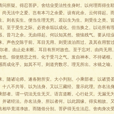
请问所疑。得忍菩萨。舍结业受法性生身时。以何理而得生
。尚无法中之爱。岂有本习之余爱。设有此余。云何得起。
生。则名实生。便当生理无穷。若以生为生。则受生之类。
因。至于受生之际。必资余垢以成化。但当换之。以论所有
器。昔习之余。无由得起。何以知其然。烦恼残气。要从结
昧。声色交陈于前。耳目无用。则受淡泊而过。及其在用暂过
以尔者。由止处未断。耳目有所对故也。至于忘对。由尚无用
效也。假使慈悲之性。化于受习之气。发自神本。不待诸根
感而成化乎。如其不可。则道穷数尽。理无所出。水镜之喻
随诸论师。遂各附所安。大小判别。小乘部者。以诸贤圣
。十八不共等。以为法身。又以三藏经。显示此理。亦名法
乘部者。谓一切法无生无灭。语言道断。心行处灭。无漏无
。并诸经法。亦名法身。所以者何。以此因缘。得实相故。
法相毕竟清净故。而随俗分别。菩萨得无生法忍。舍肉身次