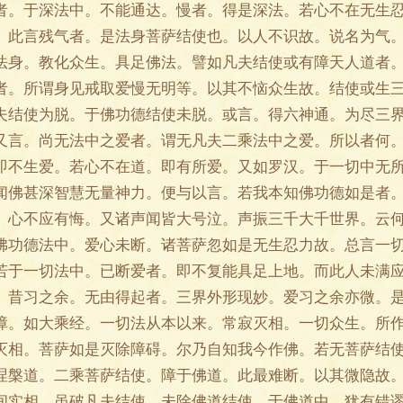
者。于深法中。不能通达。慢者。得是深法。若心不在无生
。此言残气者。是法身菩萨结使也。以人不识故。说名为气
法身。教化众生。具足佛法。譬如凡夫结使或有障天人道者
者。所谓身见戒取爱慢无明等。以其不恼众生故。结使或生
夫结使为脱。于佛功德结使未脱。或言。得六神通。为尽三
又言。尚无法中之爱者。谓无凡夫二乘法中之爱。所以者何
即不生爱。若心不在道。即有所爱。又如罗汉。于一切中无
闻佛甚深智慧无量神力。便与以言。若我本知佛功德如是者
。心不应有悔。又诸声闻皆大号泣。声振三千大千世界。云
佛功德法中。爱心未断。诸菩萨忽如是无生忍力故。总言一
若于一切法中。已断爱者。即不复能具足上地。而此人未满
。昔习之余。无由得起者。三界外形现妙。爱习之余亦微。
障。如大乘经。一切法从本以来。常寂灭相。一切众生。所
灭相。菩萨如是灭除障碍。尔乃自知我今作佛。若无菩萨结
涅槃道。二乘菩萨结使。障于佛道。此最难断。以其微隐故
间实相。虽破凡夫结使。未除佛道结使。于佛道中。犹有错