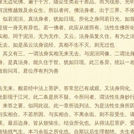
量无边化佛。遍于十方。随众生类若干差品。而为现形。光
何况惟越致及余众生。所以者何。佛法身者。出于三界。不
。似若泥洹。真法身者。犹如日现。所化之身同若日光。如
是彼一身无有异也。若一佛者。此应从彼而有。法性生佛所
实相。同于泥洹。无为无作。又云。法身虽复久住。有为之
无去。如是虽云法身说经。其相不生不灭。则无过也
义有三。一谓法身实相无来无去。与泥洹同像。二谓法身
身。是真法身。能久住于世。犹如日现。此三各异。统以一
致前问耳。君位序有判为善
来。般若经中法上菩萨。答常悲已有成观。又法身同化。
光影现于江河。此二条是所不疑。今所问者。谓法性生身妙
。来答之要。似同此说。此一章所说列法。为是法性生身所
与实相合。不若所因。与实相合。不离余垢。则不应受生。
果。最后边身。皆从烦恼生。结业所化也。从得法忍菩萨。
烦恼残气生。本习余垢之所化也。自斯以后生理都绝。夫生