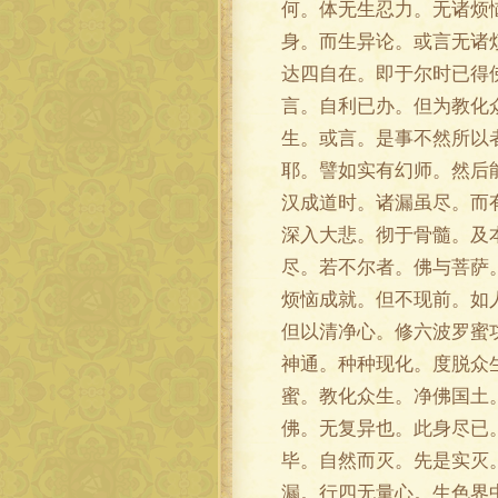
何。体无生忍力。无诸烦
身。而生异论。或言无诸
达四自在。即于尔时已得
言。自利已办。但为教化
生。或言。是事不然所以
耶。譬如实有幻师。然后
汉成道时。诸漏虽尽。而
深入大悲。彻于骨髓。及
尽。若不尔者。佛与菩萨
烦恼成就。但不现前。如
但以清净心。修六波罗蜜
神通。种种现化。度脱众
蜜。教化众生。净佛国土
佛。无复异也。此身尽已
毕。自然而灭。先是实灭
漏。行四无量心。生色界