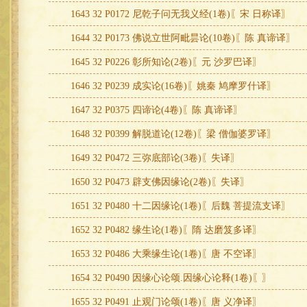
1643 32 P0172 尼乾子问无我义经(1卷)〖宋 日称译〗
1644 32 P0173 佛说立世阿毗昙论(10卷)〖陈 真谛译〗
1645 32 P0226 彰所知论(2卷)〖元 沙罗巴译〗
1646 32 P0239 成实论(16卷)〖姚秦 鸠摩罗什译〗
1647 32 P0375 四谛论(4卷)〖陈 真谛译〗
1648 32 P0399 解脱道论(12卷)〖梁 僧伽婆罗译〗
1649 32 P0472 三弥底部论(3卷)〖失译〗
1650 32 P0473 辟支佛因缘论(2卷)〖失译〗
1651 32 P0480 十二因缘论(1卷)〖后魏 菩提流支译〗
1652 32 P0482 缘生论(1卷)〖隋 达磨笈多译〗
1653 32 P0486 大乘缘生论(1卷)〖唐 不空译〗
1654 32 P0490 因缘心论颂.因缘心论释(1卷)〖〗
1655 32 P0491 止观门论颂(1卷)〖唐 义净译〗