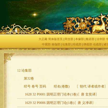
大正藏·简体版首页
|
阿含部
|
本缘部
|
般若部
|
法华部·
中观部·瑜伽部
|
论集部
|
经疏部
|
律疏部·论疏部
|
诸
12.论集部
第32卷
经号 卷号 页码 经名(卷数) 〖朝代 译者或作者〗
1628 32 P0001 因明正理门论本(1卷)〖唐 玄奘译〗
1629 32 P0006 因明正理门论(1卷)〖唐 义净译〗