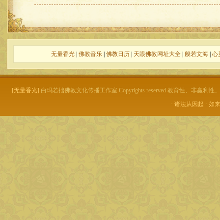
无量香光
|
佛教音乐
|
佛教日历
|
天眼佛教网址大全
|
般若文海
|
心
[无量香光]
白玛若拙佛教文化传播工作室 Copyrights reserved 教育性、非
· 诸法从因起 · 如