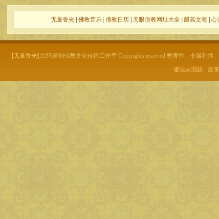
无量香光
|
佛教音乐
|
佛教日历
|
天眼佛教网址大全
|
般若文海
|
心
[无量香光]
白玛若拙佛教文化传播工作室 Copyrights reserved 教育性、非
· 诸法从因起 · 如