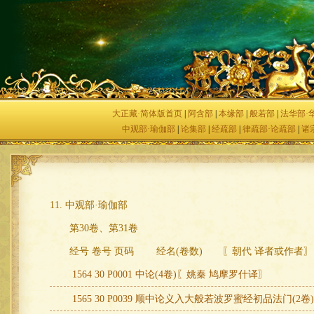
大正藏·简体版首页
|
阿含部
|
本缘部
|
般若部
|
法华部·
中观部·瑜伽部
|
论集部
|
经疏部
|
律疏部·论疏部
|
诸
11. 中观部·瑜伽部
第30卷、第31卷
经号 卷号 页码 经名(卷数) 〖朝代 译者或作者〗
1564 30 P0001 中论(4卷)〖姚秦 鸠摩罗什译〗
1565 30 P0039 顺中论义入大般若波罗蜜经初品法门(