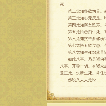
死
第二觉知多欲为苦。生
第三觉知心无厌足。唯
第四觉知懈怠坠落。常
第五觉悟愚痴生死。菩
第六觉知贫苦多怨横结
第七觉悟五欲过患。虽
第八觉知生死炽然苦恼
如此八事。乃是诸佛菩萨
八事。开导一切。令诸众
登正觉。永断生死。常住
佛说八大人觉经