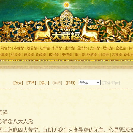
|
阿含部
|
本缘部
|
般若部
|
法华部·华严部
|
宝积部·涅槃部
|
大集部
|
经集部
|
密教部
|
律
论集部
|
经疏部
|
律疏部·论疏部
|
诸宗部
|
史传部
|
事汇部·外教部·目录部
|
古逸部·疑似
[放大]
[正常]
[缩小]
[加粗]
[打印]
[字体:17px]
高译
诵念八大人觉
危脆四大苦空。五阴无我生灭变异虚伪无主。心是恶源形