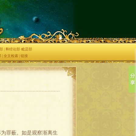
部
|
释经论部·毗昙部
部
|
全文检索
|
链接
为罪薮。如是观察渐离生