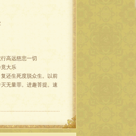
业
行高远慈悲一切
竟大乐
复还生死度脱众生。以前
中灭无量罪。进趣菩提。速