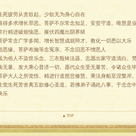
死疲劳从贪欲起。少欲无为身心自在
得多求增长罪恶。菩萨不尔常念知足。安贫守道。唯慧是
行精进破烦恼恶。摧伏四魔出阴界狱
萨常念广学多闻。增长智慧成就辩才。教化一切悉以大乐
恶缘。菩萨布施等念冤亲。不念旧恶不憎恶人
为俗人不染世乐念。三衣瓶钵法器。志愿出家守道清白。梵
无量。发大乘心普济一切。愿代众生受无量苦。令诸众生毕
大人之所觉悟。精进行道慈悲修慧。乘法身船至涅槃岸。
生觉生死苦舍离五欲修心圣道。若佛弟子诵此八事。于念念
快乐
▲
TOP