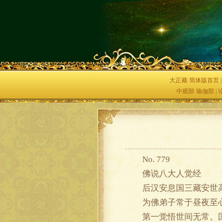
大正藏·简体版首页
中观部·瑜伽部
|
No. 779
佛说八大人觉经
后汉安息国三藏安世
为佛弟子常于昼夜至心
第一觉悟世间无常。国土