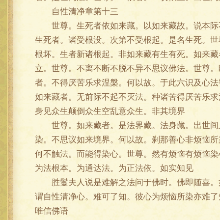
自性清净章第十三
世尊。生死者依如来藏。以如来藏故。说本际不
生死者。诸受根没。次第不受根起。是名生死。世
根坏。生者新诸根起。非如来藏有生有死。如来藏
立。世尊。不离不断不脱不异不思议佛法。世尊。
者。不得厌苦乐求涅槃。何以故。于此六识及心法
如来藏者。无前际不起不灭法。种诸苦得厌苦乐求
身见众生颠倒众生空乱意众生。非其境界
世尊。如来藏者。是法界藏。法身藏。出世间上
染。不思议如来境界。何以故。刹那善心非烦恼所
何不触法。而能得染心。世尊。然有烦恼有烦恼染
为法根本。为通达法。为正法依。如实知见
胜鬘夫人说是难解之法问于佛时。佛即随喜。如
谓自性清净心。难可了知。彼心为烦恼所染亦难了
唯信佛语