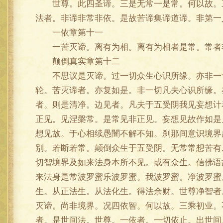
世尊。此四圣谛。三是无常一是常。何以故。三
法者。非谛非常非依。是故苦谛集谛道谛。非第一
一依章第十一
一苦灭谛。离有为相。离有为相者是常。常者非
颠倒真实章第十二
不思议是灭谛。过一切众生心识所缘。亦非一切
轮。苦灭谛者。亦复如是。非一切凡夫心识所缘。
者。则是清净。边见者。凡夫于五受阴我见妄想计
正见。见涅槃常。是常见非正见。妄想见故作如是
想见故。于心相续愚闇不解不知。刹那间意识境界
别。若断若常。颠倒众生于五受阴。无常常想苦有
切智境界及如来法身本所不见。或有众生。信佛语
来法身是常波罗蜜乐波罗蜜。我波罗蜜。净波罗蜜
生。从正法生。从法化生。得法余财。世尊净智者
灭谛。尚非境界。况四依智。何以故。三乘初业。
者。是世间法。世尊。一依者。一切依止。出世间