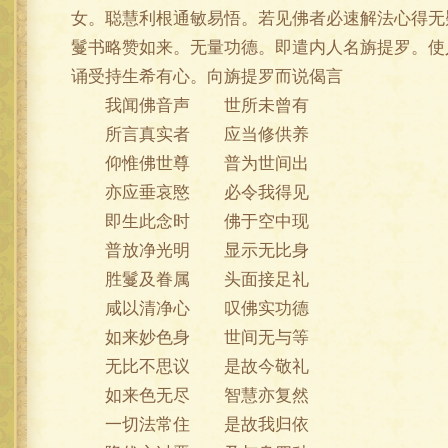
女。聪慧利根通敏易悟。若见佛者必速解法心得无
鬘书略赞如来。无量功德。即遣内人名旃提罗。使
诵受持生希有心。向旃提罗而说偈言
我闻佛音声 世所未曾有
所言真实者 应当修供养
仰惟佛世尊 普为世间出
亦应垂哀愍 必令我得见
即生此念时 佛于空中现
普放净光明 显示无比身
胜鬘及眷属 头面接足礼
咸以清净心 叹佛实功德
如来妙色身 世间无与等
无比不思议 是故今敬礼
如来色无尽 智慧亦复然
一切法常住 是故我归依