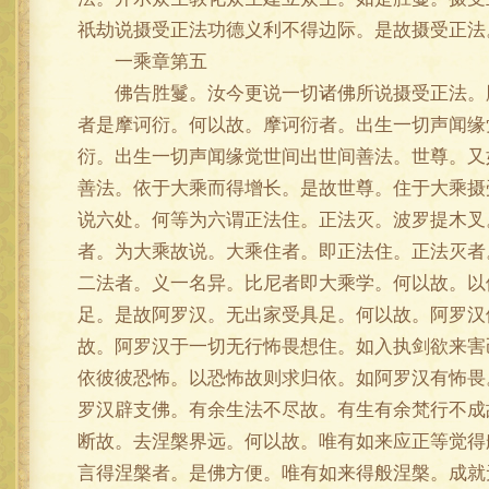
祇劫说摄受正法功德义利不得边际。是故摄受正法
一乘章第五
佛告胜鬘。汝今更说一切诸佛所说摄受正法。胜
者是摩诃衍。何以故。摩诃衍者。出生一切声闻缘
衍。出生一切声闻缘觉世间出世间善法。世尊。又
善法。依于大乘而得增长。是故世尊。住于大乘摄
说六处。何等为六谓正法住。正法灭。波罗提木叉
者。为大乘故说。大乘住者。即正法住。正法灭者
二法者。义一名异。比尼者即大乘学。何以故。以
足。是故阿罗汉。无出家受具足。何以故。阿罗汉
故。阿罗汉于一切无行怖畏想住。如入执剑欲来害
依彼彼恐怖。以恐怖故则求归依。如阿罗汉有怖畏
罗汉辟支佛。有余生法不尽故。有生有余梵行不成
断故。去涅槃界远。何以故。唯有如来应正等觉得
言得涅槃者。是佛方便。唯有如来得般涅槃。成就