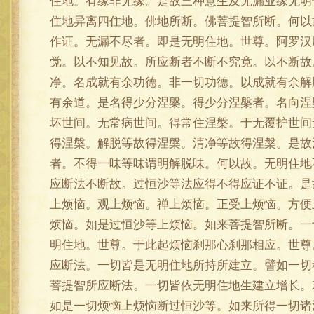
住地。有缘非无缘。是故三种意生及无漏业缘无明
住地异离四住地。佛地所断。佛菩提智所断。何以
作证。无漏不尽者。即是无明住地。世尊。阿罗汉
觉。以不知见故。所应断者不断不究竟。以不断故
净。名成就有余功德。非一切功德。以成就有余解
有余道。是名得少分涅槃。得少分涅槃者。名向涅
坏世间。无常病世间。得常住涅槃。于无覆护世间
得涅槃。解脱等故得涅槃。清净等故得涅槃。是故
者。不得一味等味谓明解脱味。何以故。无明住地
应断法不断故。过恒沙等法应得不得应证不证。是
上烦恼。观上烦恼。禅上烦恼。正受上烦恼。方便
烦恼。如是过恒沙等上烦恼。如来菩提智所断。一
明住地。世尊。于此起烦恼刹那心刹那相应。世尊
应断法。一切皆是无明住地所持所建立。譬如一切
菩提智所应断法。一切皆依无明住地生建立增长。
如是一切烦恼上烦恼断过恒沙等。如来所得一切诸