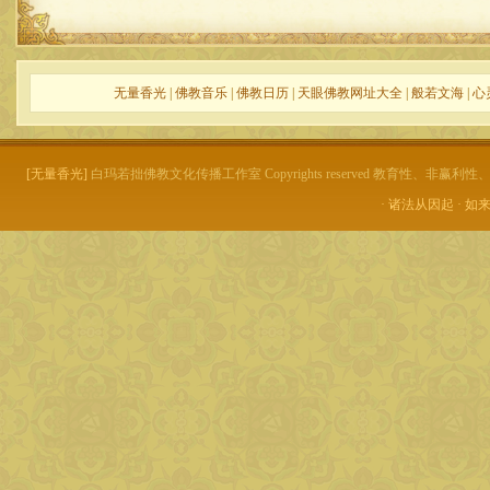
无量香光
|
佛教音乐
|
佛教日历
|
天眼佛教网址大全
|
般若文海
|
心
[无量香光]
白玛若拙佛教文化传播工作室 Copyrights reserved 教育性、非
· 诸法从因起 · 如