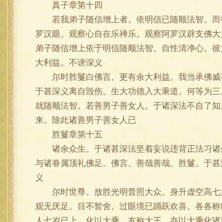
真子章第十四
若我弟子随信增上者。依明信已随顺法智。而得
罗汉眼。观察心自在乐禅乐。观察阿罗汉辟支佛大
弟子随信增上依于明信随顺法智。自性清净心。彼
大利益。不谤深义
尔时胜鬘白佛言。更有余大利益。我当承佛威神
于甚深义离自毁伤。生大功德入大乘道。何等为三
就随顺法智。若善男子善女人。于诸深法不自了知
来。除此诸善男子善女人已
胜鬘章第十五
诸余众生。于诸甚深法坚着妄说违背正法习诸外
与诸眷属顶礼佛足。佛言。善哉善哉。胜鬘。于甚
义
尔时世尊。放胜光明普照大众。身升虚空高七多
观无厌足。目不暂舍。过眼境已踊跃欢喜。各各称
人七岁已上。化以大乘。友称大王。亦以大乘化诸