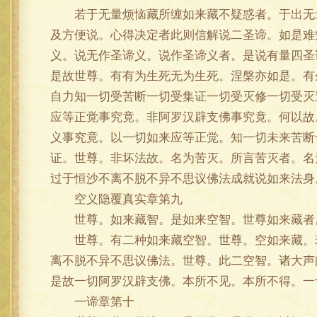
若于无量烦恼藏所缠如来藏不疑惑者。于出无量
及方便说。心得决定者此则信解说二圣谛。如是难
义。说无作圣谛义。说作圣谛义者。是说有量四圣
是故世尊。有有为生死无为生死。涅槃亦如是。有
自力知一切受苦断一切受集证一切受灭修一切受灭
应等正觉事究竟。非阿罗汉辟支佛事究竟。何以故
义事究竟。以一切如来应等正觉。知一切未来苦断
证。世尊。非坏法故。名为苦灭。所言苦灭者。名
过于恒沙不离不脱不异不思议佛法成就说如来法身
空义隐覆真实章第九
世尊。如来藏智。是如来空智。世尊如来藏者。
世尊。有二种如来藏空智。世尊。空如来藏。若
离不脱不异不思议佛法。世尊。此二空智。诸大声
是故一切阿罗汉辟支佛。本所不见。本所不得。一
一谛章第十