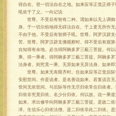
得自在。登一切法自在之地。如来应等正觉正师子
吼依于了义。一向记说
世尊。不受后有智有二种。谓如来以无上调御。
身。于一切尔焰地得无碍法自在。于上更无所作无
不由于他。不受后有智师子吼。世尊。阿罗汉辟支
苦。世尊。阿罗汉辟支佛观察时。得不受后有观第
自知得有余地。必当得阿耨多罗三藐三菩提。何以
乘。得一乘者。得阿耨多罗三藐三菩提。阿耨多罗
法身者。则究竟一乘。无异如来无异法身。如来即
世尊。如来无有限齐时。住如来应等正觉后际等
安慰世间。作是说者。是名善说如来。若复说言无
世间无依世间。与后际等作无尽归依常住归依者。
归依非究竟归依。名少分归依。何以故。说一乘道
如来。求出修学向阿耨多罗三藐三菩提。是故二依
泽。生信乐心归依法僧。是二归依非此二归依。是