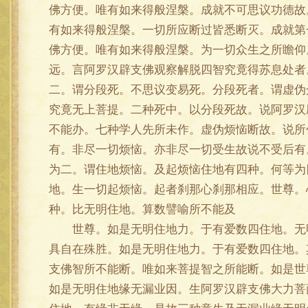
佛方便。唯有如来得般涅槃。成就不可思议功德故
有如来得般涅槃。一切所应断过皆悉断灭。成就第
佛方便。唯有如来得般涅槃。为一切众生之所瞻仰
远。言阿罗汉辟支佛观察解脱四智究竟得苏息处者
二。谓分段死。不思议变易死。分段死者。谓虚伪
究竟无上菩提。二种死中。以分段死故。说阿罗汉
不能办。七种学人先所未作。虚伪烦恼断故。说所
有。非尽一切烦恼。亦非尽一切受生故说不受后有
为二。谓住地烦恼。及起烦恼住地有四种。何等为
地。生一切起烦恼。起者刹那心刹那相应。世尊。
种。比无明住地。算数譬喻所不能及
世尊。如是无明住地力。于有爱数四住地。无明
具自在殊胜。如是无明住地力。于有爱数四住地。
支佛智所不能断。唯如来菩提智之所能断。如是世
如是无明住地缘无漏业因。生阿罗汉辟支佛大力菩