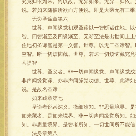
究竟归依如来。何以故。无异如来。无异二归依。
说。若如来随彼所欲而方便说。即是大乘无有三乘
无边圣谛章第六
世尊。声闻缘觉初观圣谛以一智断诸住地。以一
智。四智渐至及四缘渐至。无渐至法是出世间上上
住地初圣谛智是第一义智。世尊。以无二圣谛智。
空智。断一切烦恼藏。世尊。若坏一切烦恼藏究竟
菩提智
世尊。圣义者。非一切声闻缘觉。声闻缘觉成就
非声闻缘觉谛。亦非声闻缘觉功德。世尊。此谛如来
说。是故名圣谛
如来藏章第七
圣谛者说甚深义。微细难知。非思量境界。是智
如来藏者。是如来境界。非一切声闻缘觉所知。如
知。非思量境界。是智者所知。一切世间所不能信
法身章第八