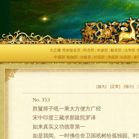
大正藏·简体版首页
|
阿含部
|
本缘部
|
般若部
|
法华部·
中观部·瑜伽部
|
论集部
|
经疏部
|
律疏部·论疏部
|
诸
[放大]
[正常]
[缩小]
No. 353
胜鬘师子吼一乘大方便方广经
宋中印度三藏求那跋陀罗译
如来真实义功德章第一
如是我闻。一时佛住舍卫国祇树给孤独园。时波