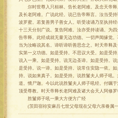
尔时世尊入只桓林。告长老阿难。及念天帝释。
及长老阿难。广说此经。说已告帝释言。汝当受持
波罗蜜。若复善男子善女人。听受读诵乃至执持经
十三天分别广说。复告阿难。汝亦受持读诵。为四
告帝释。此经成就无量无边功德。一切声闻缘觉。
当为汝略说其名。谛听谛听善思念之。时天帝释及
实第一义功德。如是受持。不思议大受。如是受持
说入一乘。如是受持。说无边圣谛。如是受持。说
是受持。说一谛。如是受持。说常住安隐一依。如
持。说如来真子。如是受持。说胜鬘夫人师子吼。
道。憍尸迦。今以此说胜鬘夫人师子吼经。付嘱于
顶受尊教。时天帝释长老阿难及诸大会天人阿修罗
胜鬘师子吼一乘大方便方广经
(茨田宿祢安麻吕七世父母现在父母六亲眷属一