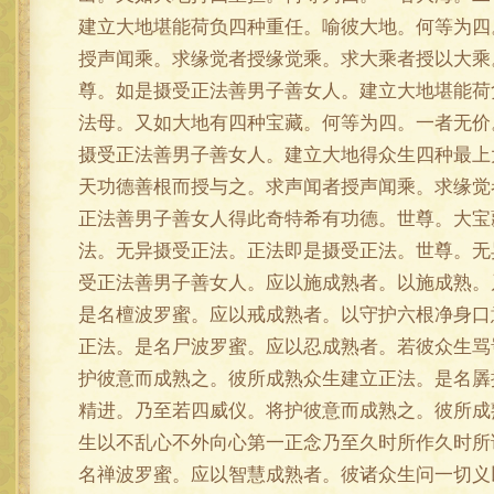
建立大地堪能荷负四种重任。喻彼大地。何等为四
授声闻乘。求缘觉者授缘觉乘。求大乘者授以大乘
尊。如是摄受正法善男子善女人。建立大地堪能荷
法母。又如大地有四种宝藏。何等为四。一者无价
摄受正法善男子善女人。建立大地得众生四种最上
天功德善根而授与之。求声闻者授声闻乘。求缘觉
正法善男子善女人得此奇特希有功德。世尊。大宝
法。无异摄受正法。正法即是摄受正法。世尊。无
受正法善男子善女人。应以施成熟者。以施成熟。
是名檀波罗蜜。应以戒成熟者。以守护六根净身口
正法。是名尸波罗蜜。应以忍成熟者。若彼众生骂
护彼意而成熟之。彼所成熟众生建立正法。是名羼
精进。乃至若四威仪。将护彼意而成熟之。彼所成
生以不乱心不外向心第一正念乃至久时所作久时所
名禅波罗蜜。应以智慧成熟者。彼诸众生问一切义