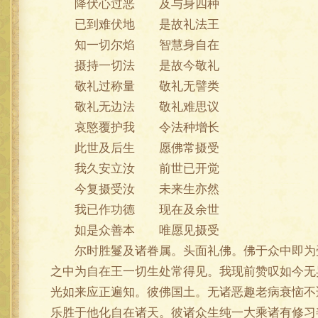
降伏心过恶 及与身四种
已到难伏地 是故礼法王
知一切尔焰 智慧身自在
摄持一切法 是故今敬礼
敬礼过称量 敬礼无譬类
敬礼无边法 敬礼难思议
哀愍覆护我 令法种增长
此世及后生 愿佛常摄受
我久安立汝 前世已开觉
今复摄受汝 未来生亦然
我已作功德 现在及余世
如是众善本 唯愿见摄受
尔时胜鬘及诸眷属。头面礼佛。佛于众中即为受
之中为自在王一切生处常得见。我现前赞叹如今无
光如来应正遍知。彼佛国土。无诸恶趣老病衰恼不
乐胜于他化自在诸天。彼诸众生纯一大乘诸有修习