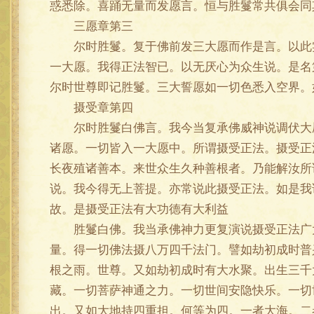
惑悉除。喜踊无量而发愿言。恒与胜鬘常共俱会同
三愿章第三
尔时胜鬘。复于佛前发三大愿而作是言。以此实
一大愿。我得正法智已。以无厌心为众生说。是名
尔时世尊即记胜鬘。三大誓愿如一切色悉入空界。
摄受章第四
尔时胜鬘白佛言。我今当复承佛威神说调伏大愿
诸愿。一切皆入一大愿中。所谓摄受正法。摄受正
长夜殖诸善本。来世众生久种善根者。乃能解汝所
说。我今得无上菩提。亦常说此摄受正法。如是我
故。是摄受正法有大功德有大利益
胜鬘白佛。我当承佛神力更复演说摄受正法广大
量。得一切佛法摄八万四千法门。譬如劫初成时普
根之雨。世尊。又如劫初成时有大水聚。出生三千
藏。一切菩萨神通之力。一切世间安隐快乐。一切
出。又如大地持四重担。何等为四。一者大海。二