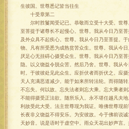
生彼国。世尊悉记皆当往生
十受章第二
尔时胜鬘闻受记已。恭敬而立受十大受。世尊。
至菩提于诸尊长不起慢心。世尊。我从今日乃至菩
及外众具不起疾心。世尊。我从今日乃至菩提。于
物。凡有所受悉为成熟贫苦众生。世尊。我从今日
厌足心无挂碍心摄受众生。世尊。我从今日乃至菩
隐。以义饶益令脱众苦。然后乃舍。世尊。我从今
时。于彼彼处见此众生。应折伏者而折伏之。应摄
天人充满恶道减少。能于如来所转法轮。而得随转
不忘失。何以故。忘失法者则忘大乘。忘大乘者则
不能得摄受正法欲。随所乐入。永不堪任越凡夫地
利故受此大受。法主世尊现为我证。唯佛世尊现前
长夜非义饶益不得安乐。为安彼故。今于佛前说诚
天妙音。说是语时于虚空中。雨众天花出妙声言。