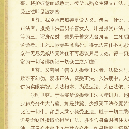
事。将护彼意而成熟之。彼所成熟众生建立正法。
受正法即是波罗蜜
世尊。我今承佛威神更说大义。佛言。便说。胜
正法者。摄受正法善男子善女人。即是摄受正法。
等为三。谓身命财。善男子善女人舍身者。生死后
舍命者。生死后际等毕竟离死。得无边常住不可思
众生无尽无减毕竟常住不可思议具足功德。得一切
常为一切诸佛所记一切众生之所瞻仰
世尊。又善男子善女人摄受正法者。法欲灭时。
欺诳不幻伪。爱乐正法。摄受正法。入法朋中。入
佛为实眼实智。为法根本。为通达法。为正法依。
尔时世尊。于胜鬘所说摄受正法大精进力。起随
少触身分生大苦痛。如是胜鬘。少摄受正法令魔苦
比胜一切牛。如是大乘少摄受正法。胜于一切二乘
舍身命财以摄取心摄受正法。胜不舍身命财初住大
法。开示众生教化众生建立众生。如是胜鬘。摄受