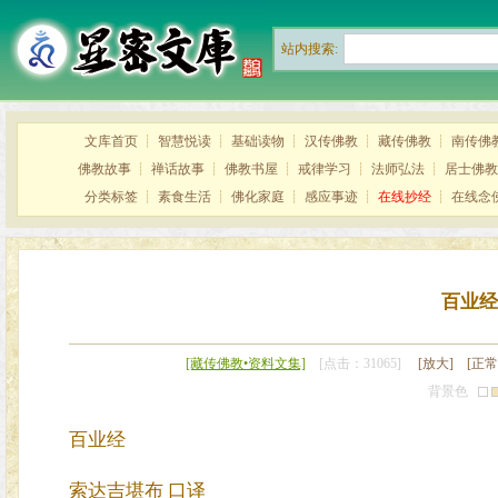
站内搜索:
文库首页
┊
智慧悦读
┊
基础读物
┊
汉传佛教
┊
藏传佛教
┊
南传佛
佛教故事
┊
禅话故事
┊
佛教书屋
┊
戒律学习
┊
法师弘法
┊
居士佛教
分类标签
┊
素食生活
┊
佛化家庭
┊
感应事迹
┊
在线抄经
┊
在线念
百业经
[藏传佛教•资料文集]
[点击：31065]
[放大]
[正常
背景色
百业经
索达吉堪布 口译