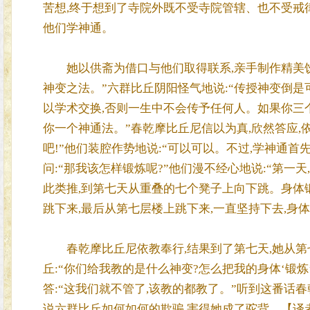
苦想,终于想到了寺院外既不受寺院管辖、也不受戒律约束的六
他们学神通。
她以供斋为借口与他们取得联系,亲手制作精美饮食
神变之法。”六群比丘阴阳怪气地说:“传授神变倒是
以学术交换,否则一生中不会传予任何人。如果你三
你一个神通法。”春乾摩比丘尼信以为真,欣然答应,
吧!”他们装腔作势地说:“可以可以。不过,学神通首
问:“那我该怎样锻炼呢?”他们漫不经心地说:“第一
此类推,到第七天从重叠的七个凳子上向下跳。身体锻
跳下来,最后从第七层楼上跳下来,一直坚持下去,身
春乾摩比丘尼依教奉行,结果到了第七天,她从第七
丘:“你们给我教的是什么神变?怎么把我的身体‘锻炼
答:“这我们就不管了,该教的都教了。”听到这番话
说六群比丘如何如何的欺骗,害得她成了驼背。【译者