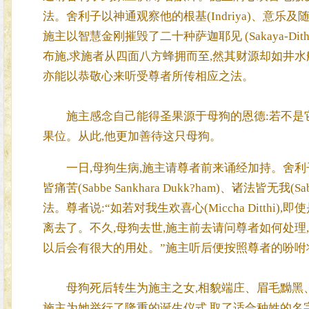
法。舍利子以神通观察他的根基(Indriya)、意乐及
施主以智慧金刚摧毁了二十种萨迦耶见 (Sakaya-Dithi
布施,求施者从四面八方蜂拥而至,然其财源却如井水
亦能以恭敬心来听受尊者所传相应之法。
施主感念自己能得圣果源于母狗的恩德:若不是它
果位。从此,他更加善待这只母狗。
一日,母狗生病,施主请尊者前来诵经加持。舍利子尊者即为之
皆痛苦(Sabbe Sankhara Dukk?ham)、诸法皆无我(Sabb
法。尊者说:“如若对我生欢喜心(Miccha Ditthi),即
离去了。不久,母狗去世,施主前去请问尊者如何处理
以后会有很大的用处。”施主听后便按照尊者的吩咐
母狗死后转生为施主之女,相貌端庄、眉毛黝黑、
施主为她举行了隆重的诞生仪式,取了适合种姓的名