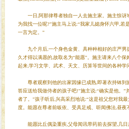
一日,阿那律尊者独自一人去施主家。施主惊讶地问:
为我找一位呢?”施主马上说:“我家儿媳身怀六甲,若
一言为定。”
九个月后,一个身色金黄、具种种相好的庄严男孩
久才得以满愿的,故取名为“能愿”。施主请来八个保
起来,学习文学、武术、天文、历算等世间的各种学
尊者观察到他的出家因缘已成熟,即著衣持钵到施主
答应送给我做侍者的孩子吧!”施主说:“确实是他。
者了。”孩子听后,兴高采烈地说:“这是祖父您对我
度。能愿在尊者前皈依、受具足戒、听闻佛法,昼夜
能愿比丘偶染重疾,父母闻讯带药前去探望,几日后,