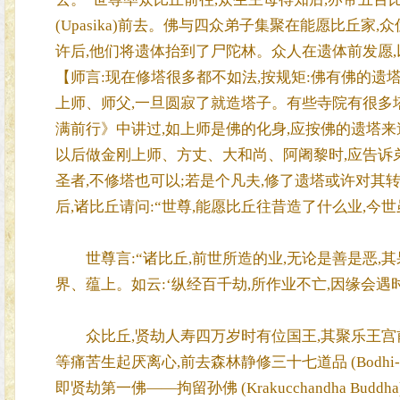
(Upasika)前去。佛与四众弟子集聚在能愿比丘
许后,他们将遗体抬到了尸陀林。众人在遗体前发愿,以
【师言:现在修塔很多都不如法,按规矩:佛有佛的遗
上师、师父,一旦圆寂了就造塔子。有些寺院有很多塔
满前行》中讲过,如上师是佛的化身,应按佛的遗塔来
以后做金刚上师、方丈、大和尚、阿阇黎时,应告诉
圣者,不修塔也可以;若是个凡夫,修了遗塔或许对
后,诸比丘请问:“世尊,能愿比丘往昔造了什么业,今
世尊言:“诸比丘,前世所造的业,无论是善是恶,
界、蕴上。如云:‘纵经百千劫,所作业不亡,因缘会遇时
众比丘,贤劫人寿四万岁时有位国王,其聚乐王宫
等痛苦生起厌离心,前去森林静修三十七道品 (Bodhi-
即贤劫第一佛——拘留孙佛 (Krakucchandha B