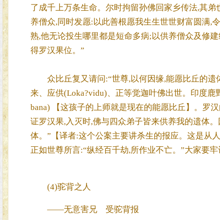
了成千上万条生命。尔时拘留孙佛回家乡传法,其弟
养僧众,同时发愿:以此善根愿我生生世世财富圆满,
熟,他无论投生哪里都是短命多病;以供养僧众及修建
得罗汉果位。”
众比丘复又请问:“世尊,以何因缘,能愿比丘的遗体
来、应供(Loka?vidu)、正等觉迦叶佛出世。印度
bana) 【这孩子的上师就是现在的能愿比丘】。
证罗汉果,入灭时,佛与四众弟子皆来供养我的遗体
体。”【译者:这个公案主要讲杀生的报应。这是从
正如世尊所言:“纵经百千劫,所作业不亡。”大家要
(4)驼背之人
——无意害兄 受驼背报