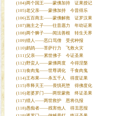
(104)两个国王——蒙佛加持 证果授记
(105)老父亲——蒙佛加持 今昔得乐
(106)五百商主——蒙佛解救 证罗汉果
(107)施主之子——往昔愿力 年幼证果
(108)两个狮子——闻法善根 转生天界
(109)猎人——恶口骂僧 受劣种报
(110)鹧鸪——菩萨行力 飞救火灾
(111)父亲——累世佛子 今证圣果
(112)野蛮人——蒙佛两度 今得涅槃
(113)食肉鬼——世尊调化 千食肉鬼
(114)王布果——杀五千人 得度证果
(115)帝释天王——畏惧死堕 得佛度化
(116)老婆罗门——两世蒙救 终证圣果
(117)猎人——两世救护 恩将仇报
(118)愚痴者——残害他人 得丑恶报
(119)婆罗门——做贼畏打 终证圣果