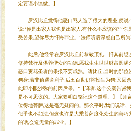
定要谨小慎微。】
罗汉比丘觉得他恶口骂人造了很大的恶业,便说:‘
说:‘你是出家人我也是出家人,有什么不应该的?’‘
受苦果,望你尽力忏悔罪业。’法师听后深感自己所为
此后,他经常在罗汉比丘前恭敬顶礼、忏其前愆,并
修持梵行及供养僧众的功德,愿我生生世世财富圆满;
恶口责骂圣者的果报不要成熟。诸比丘,当时的那位
狗身;若非值遇舍利子,后五百世仍将投生为狗;又因
此即小眼沙弥的前因后果。”【译者:这个公案告诫我
是不可思议的。大家要明白铭记这个道理。】【师言
位得地菩萨,这是毫无疑问的。那么平时,我们说话
似乎也不如法,但这也许是大乘菩萨度化众生的善巧方
的话,会造无量的罪业。】