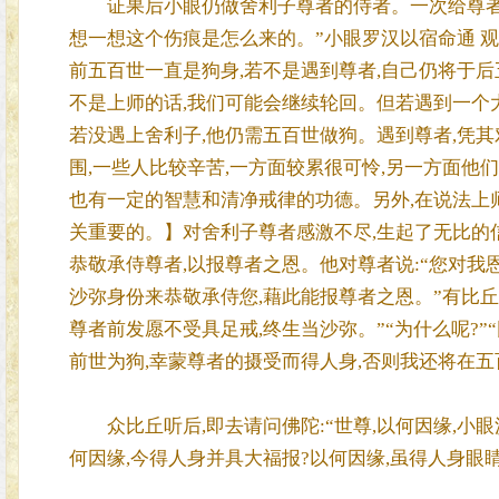
证果后小眼仍做舍利子尊者的侍者。一次给尊者洗脚
想一想这个伤痕是怎么来的。”小眼罗汉以宿命通 
前五百世一直是狗身,若不是遇到尊者,自己仍将于后
不是上师的话,我们可能会继续轮回。但若遇到一个
若没遇上舍利子,他仍需五百世做狗。遇到尊者,凭
围,一些人比较辛苦,一方面较累很可怜,另一方面他
也有一定的智慧和清净戒律的功德。另外,在说法上师
关重要的。】对舍利子尊者感激不尽,生起了无比的信心(Sa
恭敬承侍尊者,以报尊者之恩。他对尊者说:“您对我
沙弥身份来恭敬承侍您,藉此能报尊者之恩。”有比丘
尊者前发愿不受具足戒,终生当沙弥。”“为什么呢?”
前世为狗,幸蒙尊者的摄受而得人身,否则我还将在五
众比丘听后,即去请问佛陀:“世尊,以何因缘,小眼
何因缘,今得人身并具大福报?以何因缘,虽得人身眼