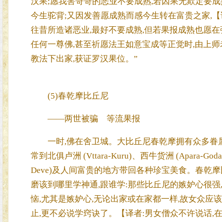
汉果;愿我害哥哥的恶业不要成熟,若因果无欺定要
今生驼背;又因发善愿成熟而感今生转在富贵之家,【
往昔所造诸恶业,最好不要成熟,但若果报成熟也愿在
任何一尊佛,甚至祈愿法王如意宝成等正觉时,由上
教法下出家,获证罗汉果位。”
(5)春乾摩比丘尼
——两世被骗 等流果报
一时,佛在舍卫城。大比丘尼春乾摩拥有众多眷属
常到北俱卢洲 (Vttara-Kuru)、西牛货洲 (Apara-Godani
Deve)及人间富贵的地方带回各种珍宝美食。春乾
磨该到哪里学神通,跟谁学:那些比丘尼的嫉妒心很强
恼,尤其是嫉妒心,无论出家或在家都一样,故女众应
止,更不必说学窍诀了。【译者:男女僧众不许说话,