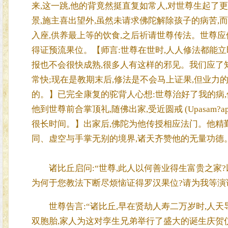
来,这一跳,他的背竟然挺直复如常人,对世尊生起了更加
景,施主喜出望外,虽然未请求佛陀解除孩子的病苦,
入座,供养最上等的饮食,之后祈请世尊传法。世尊应
得证预流果位。【师言:世尊在世时,人人修法都能立
报也不会很快成熟,很多人有这样的邪见。我们应了知
常快;现在是教期末后,修法是不会马上证果,但业力的
的。】已完全康复的驼背人心想:世尊治好了我的病,
他到世尊前合掌顶礼,随佛出家,受近圆戒 (Upasam?
很长时间。】出家后,佛陀为他传授相应法门。他精勤
同、虚空与手掌无别的境界,诸天齐赞他的无量功德
诸比丘启问:“世尊,此人以何善业得生富贵之家?
为何于您教法下断尽烦恼证得罗汉果位?请为我等演
世尊告言:“诸比丘,早在贤劫人寿二万岁时,人天
双胞胎,家人为这对孪生兄弟举行了盛大的诞生庆贺