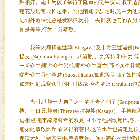
种相好。施主为孩子举行了隆重的诞生仪式,取了适
莲花般迅速成长起来。到他蹒跚学步之时,施主为他买了
见到外道信徒总是发狠狂吠,扑上去撕咬他们的衣服,看见内
如是等等,行为十分恭敬。
我等大师释迦世尊(Bhagava)及十方三世诸佛(Buddha
提支 (Saptabodhyanga)、八解脱 、九等持 
一切众生:哪些众生兴盛,哪些众生衰亡;哪些众生具损
哪些众生具七圣财 (Sapsadhana),如此等等
如来时刻观察众生的种种因缘,圣者罗汉 (Arahan)
当时,世尊十大弟子之一的圣者舍利子 (Sariputta)
熟。一日晨,尊者(Thera)身披袈裟(Kasaya)、手持钵
远相迎,跑来舔蹭尊者的双足,且不停地摇动尾巴,然
能如此恭敬比丘,看来很有善根,这位比丘也肯定是位
迎请舍利子到家应供,尊者默许。施主满心欢喜地敷设