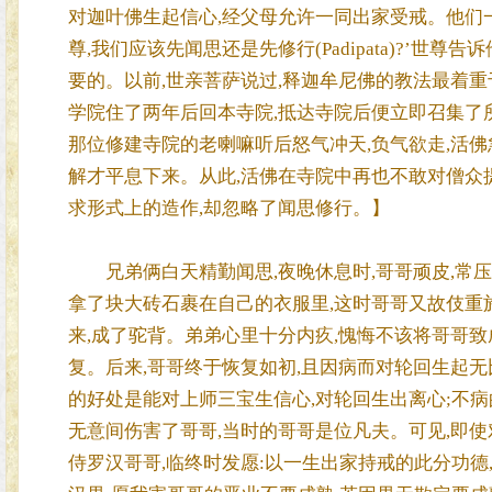
对迦叶佛生起信心,经父母允许一同出家受戒。他们一
尊,我们应该先闻思还是先修行(Padipata)?’世尊
要的。以前,世亲菩萨说过,释迦牟尼佛的教法最着重
学院住了两年后回本寺院,抵达寺院后便立即召集了所
那位修建寺院的老喇嘛听后怒气冲天,负气欲走,活佛
解才平息下来。从此,活佛在寺院中再也不敢对僧众
求形式上的造作,却忽略了闻思修行。】
兄弟俩白天精勤闻思,夜晚休息时,哥哥顽皮,常压
拿了块大砖石裹在自己的衣服里,这时哥哥又故伎重施
来,成了驼背。弟弟心里十分内疚,愧悔不该将哥哥致
复。后来,哥哥终于恢复如初,且因病而对轮回生起无
的好处是能对上师三宝生信心,对轮回生出离心;不
无意间伤害了哥哥,当时的哥哥是位凡夫。可见,即使
侍罗汉哥哥,临终时发愿:以一生出家持戒的此分功德