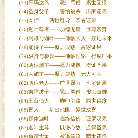
(73)哥玛达鸟——恶口骂僧 累世受报
(74)圣身父子——害怕被杀 出家证果
(75)本师——两世引导 亲眷证果
(76)迦叶尊者——功德无量 世尊亲赞
(77)阿难与迦叶——佛临入灭 授记未来
(78)能持子——愿力成熟 富家证果
(79)极贤与极喜——佛临涅槃 得度证果
(80)两位施主——愿力成熟 得证圣果
(81)大施主——愿力成熟 无人可胜
(82)两位老人——前世愿力 七岁证果
(83)吉祥跛子——恶口骂僧 报以跛脚
(84)五百仙人——脚印引路 两世得度
(85)盲人——剜出他眼 累世成盲
(86)裸体迦叶——临终信佛 证罗汉果
(87)迦叶主尊——以慢心故 迟得圣果
(88)角宿大象——被诱等流 两世还俗