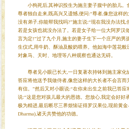
小狗死后,其神识投生为施主妻子腹中的胎儿。舍
尊者独自走来,既高兴又遗憾,便问:“尊者,像您这样的大
没有弟子,你能帮我找吗?”施主说:“现在我没办法找
若是女孩也就没办法了。若是女子给一位大阿罗汉做
言为定!”过了九个月,施主的妻子生下一个庄严的男
生仪式,用牛奶、酥油及酸奶喂养。他如海中莲花般迅
对象马、天时、地理等八种观察也通达无碍。
尊者见小眼已长大,一日复著衣持钵到施主家化缘。
答应将他送予我做侍者,像您这样的大长者不会言而无
有信。”然后又对小眼说:“在你未出生之前我已答应
说:“这是您对孩儿最大的恩德。您放心,我定会好好
极为精进,最后断尽三界烦恼证得罗汉果位,现前黄金与
Dharma),诸天共赞他的功德。