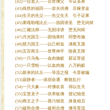
(42)一位老人——百世佛父 今证圣果
(43)殊胜的福田——农夫供佛 庄稼变金
(44)生天的先父——先父生天 引子证果
(45)果嘎勒嘎比丘——假因谤圣 堕无间狱
(46)三藏法师——无因诽谤 堕无间狱
(47)月光国王——因地果时 同赞布施
(48)慈力国王——以己鲜血 满夜叉愿
(49)五百商主——世尊伸手 除夜叉障
(50)一只乌龟——血肉施蚁 获证菩提
(51)一只雪蛙——以血肉施 八万蚂蚁
(52)新来的比丘——等流之报 今昔被骗
(53)寂静者——俱宿命通 断散乱行
(54)一只大象——对佛欢喜 得以生天
(55)宝贤龙子——供养皈佛 授记独觉
(56)商主之子——粪污独觉 身臭相丑
(57)破和合僧——破和合僧 佛等受流