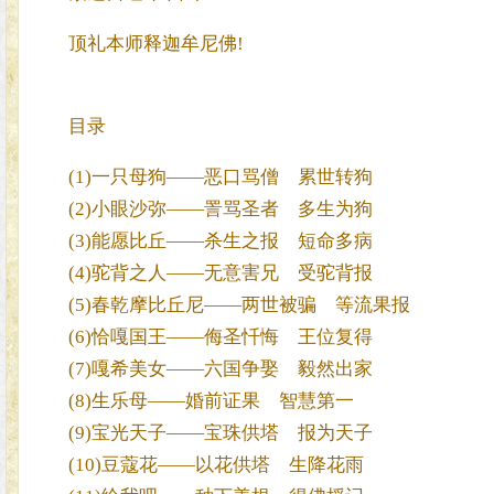
顶礼本师释迦牟尼佛!
目录
(1)一只母狗——恶口骂僧 累世转狗
(2)小眼沙弥——詈骂圣者 多生为狗
(3)能愿比丘——杀生之报 短命多病
(4)驼背之人——无意害兄 受驼背报
(5)春乾摩比丘尼——两世被骗 等流果报
(6)恰嘎国王——侮圣忏悔 王位复得
(7)嘎希美女——六国争娶 毅然出家
(8)生乐母——婚前证果 智慧第一
(9)宝光天子——宝珠供塔 报为天子
(10)豆蔻花——以花供塔 生降花雨