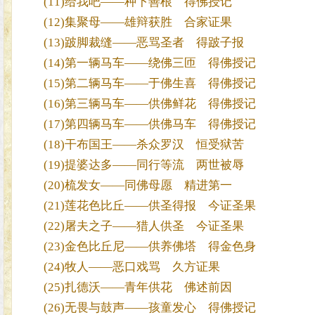
(11)给我吧——种下善根 得佛授记
(12)集聚母——雄辩获胜 合家证果
(13)跛脚裁缝——恶骂圣者 得跛子报
(14)第一辆马车——绕佛三匝 得佛授记
(15)第二辆马车——于佛生喜 得佛授记
(16)第三辆马车——供佛鲜花 得佛授记
(17)第四辆马车——供佛马车 得佛授记
(18)干布国王——杀众罗汉 恒受狱苦
(19)提婆达多——同行等流 两世被辱
(20)梳发女——同佛母愿 精进第一
(21)莲花色比丘——供圣得报 今证圣果
(22)屠夫之子——猎人供圣 今证圣果
(23)金色比丘尼——供养佛塔 得金色身
(24)牧人——恶口戏骂 久方证果
(25)扎德沃——青年供花 佛述前因
(26)无畏与鼓声——孩童发心 得佛授记