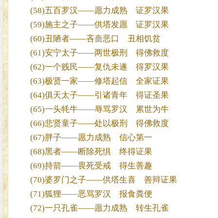
(58)五百罗汉——愿力成熟 证罗汉果
(59)施主之子——供塔发愿 证罗汉果
(60)丑陋者——吝啬恶口 丑相饥贫
(61)安宁太子——两世极刑 得佛救度
(62)一个贱民——复仇未遂 得罗汉果
(63)极贤一家——修塔起信 全家证果
(64)俱天太子——引诸青年 得证圣果
(65)一头牦牛——辱骂罗汉 累世为牛
(66)悲贤童子——处以极刑 得佛救度
(67)胖子——愿力成熟 信心第一
(68)黑者——断除死惧 终得证果
(69)持箭——畏死受戒 得生善趣
(70)婆罗门之子——供塔生喜 善辩证果
(71)狐狸——恶骂罗汉 报食粪便
(72)一只孔雀——愿力成熟 转生孔雀