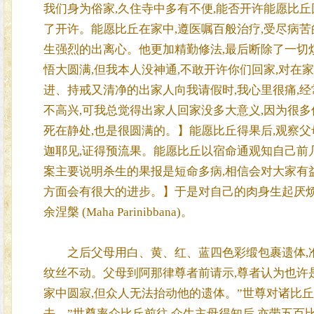
我们身为俗家,久住寺中多有不便,能否开许能愿比丘
了开许。能愿比丘在家中,遵医嘱百般治疗,受尽病苦
生强烈的出离心。他更加精勤修法,最后断除了一切
悟大圆满,但我本人没神通,不敢开许你们回家,对在
进、持戒又清净的出家人向我请假时,我心里很痛,
不高兴,可我总觉得出家人回家没多大意义,因为很
死在静处,也是很圆满的。】能愿比丘得果后,观察
迦耶见,证得预流果。能愿比丘以宿命通观知自己前几
案主要说明杀生的果报是短命多病,相信会对大家有
方面会有很大的进步。】于是对自己的肉身生起厌烦
余涅槃 (Maha Parinibbana)。
之后父母用白、黄、红、蓝四色彩缎包裹遗体,准备抬到
纹丝不动。父母到阿那律尊者前请示,尊者认为也许是
家中圆寂,但众人无法抬动他的遗体。”世尊对诸比丘
去。”世尊率众比丘前往,众生主母得知后,亦带五百比丘尼