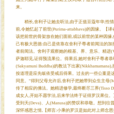
来。
稍长,舍利子让她去听法,由于正值豆蔻年华,性情
前,令她忆起了前世(Purima-attabhava)的
该把前世的骨架放在她们面前,或以前世的某种因缘,
己有极大恩德:自己是依靠在舍利子尊者前闻法的加持
者前闻法。舍利子观察她的根基、界、意乐、精进(Vi
萨迦耶见,证得预流果位。得果后,她对舍利子尊者恭敬顶礼
(Sakyamuni Buddha)的教法下出家(Nikkha
按道理是应先皈依受戒后得果。过去的一些公案是这
同意。”得到父母允许后,舍利子把她带到众生主母(Maha
传了相应的佛法。她精进修学,最终断尽三界(Tisso D
成女人,开始不愿学法,后来学法终于证得罗汉果位。
受到天(Deva)、人(Manusa)的赞叹和恭敬。
深怀感恩之情,【师言:小乘的罗汉是如此对上师念