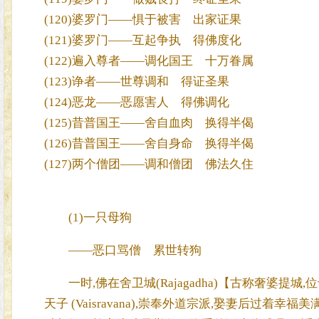
(120)婆罗门——惧于被害 出家证果
(121)婆罗门——互起争执 得佛度化
(122)遍入尊者——调化国王 十万眷属
(123)诤者——世尊调和 得证圣果
(124)恶龙——恶愿害人 得佛调化
(125)昔普国王——舍自血肉 换得半偈
(126)昔普国王——舍自身命 换得半偈
(127)两个僧团——调和僧团 佛法久住
(1)一只母狗
——恶口骂僧 累世转狗
一时,佛在舍卫城(Rajagadha)【古称奢婆提城,位
天子 (Vaisravana),崇奉外道宗派,娶妻后过着