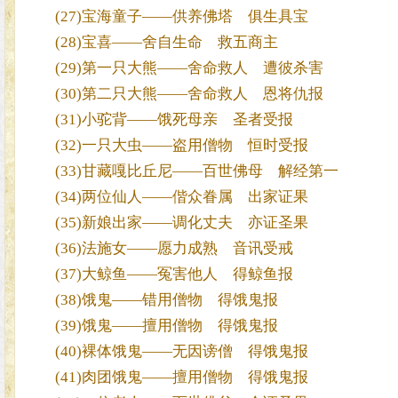
(27)宝海童子——供养佛塔 俱生具宝
(28)宝喜——舍自生命 救五商主
(29)第一只大熊——舍命救人 遭彼杀害
(30)第二只大熊——舍命救人 恩将仇报
(31)小驼背——饿死母亲 圣者受报
(32)一只大虫——盗用僧物 恒时受报
(33)甘藏嘎比丘尼——百世佛母 解经第一
(34)两位仙人——偕众眷属 出家证果
(35)新娘出家——调化丈夫 亦证圣果
(36)法施女——愿力成熟 音讯受戒
(37)大鲸鱼——冤害他人 得鲸鱼报
(38)饿鬼——错用僧物 得饿鬼报
(39)饿鬼——擅用僧物 得饿鬼报
(40)裸体饿鬼——无因谤僧 得饿鬼报
(41)肉团饿鬼——擅用僧物 得饿鬼报