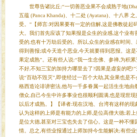
世尊告诸比丘:“一切善恶业果不会成熟于地(Dhatu)、
五蕴 (Panca Khanda)、十二处 (Ayatana)
受。”【师言:对因果要有一定的信解,这是佛教徒起
大。我们首先应该了知果报是众生的业感,这个业有善
受的,也有十万劫后受的。所以,众生的业感在时间、
得到善报;或今天造个恶业,今天就要得到恶报。这是
果定成熟”。还有些人说:“我一生念佛、参禅,为积
不好,不知三宝的加持力哪里去了?因果是虚妄的吧!
说“百劫不毁灭”,即使经过一百个大劫,其业果也是
格西造论诽谤密法,他与一千多眷属一起活生生地由
僧众,自己今生中许多事业也很顺利圆满,也是现世
以后才成熟。】【译者:现在汉地、台湾有这样的现象
认为这样的上师是有能力的上师,是位高僧大德;若上
是位大德,甚至对三宝也失去了信心。这是一种不懂
情。总之,有些业报通过上师加持今生能解决;有些业