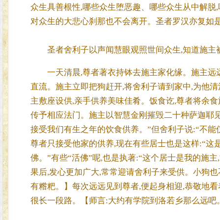
众生具善根性,哪些众生堕恶趣、哪些众生从中解脱
对众生的大悲心刹那也不会离开。圣者罗汉亦复如
圣者舍利子以声闻慧眼观照世间众生,知道施主
一天清晨,尊者著衣持钵去施主家化缘。施主远远看
直流。施主立即把狗赶开,将舍利子请到家中,为他
主敷座设供,亲手供养美味佳肴。饭食讫,尊者将余食
传予相应法门。施主以智慧金刚摧毁二十种萨迦耶见之
接受我们有生之年的饮食供养。”但舍利子说:“不能
尊者只接受他家的供养,现在有些居士也是这样:“这
佛。”有些“活佛”呢,也是执著:“这个居士是我的施
果后,发心更加广大,常常迎请舍利子来受供。小狗也
有糌粑。】每次远远见到尊者,便起身相迎,恭敬地看
很长一段路。【师言:大约有学院到洛若乡那么远吧