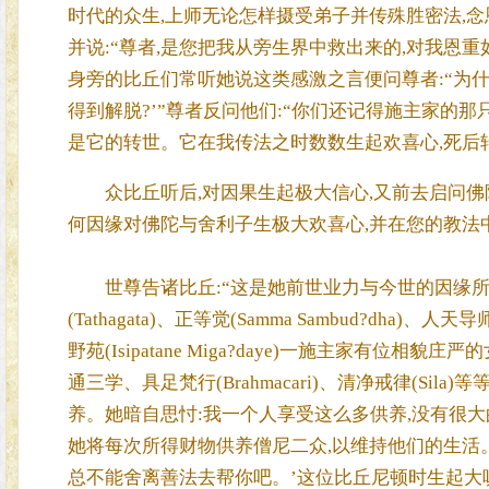
时代的众生,上师无论怎样摄受弟子并传殊胜密法,
并说:“尊者,是您把我从旁生界中救出来的,对我恩重如山
身旁的比丘们常听她说这类感激之言便问尊者:“为什么这
得到解脱?’”尊者反问他们:“你们还记得施主家的那
是它的转世。它在我传法之时数数生起欢喜心,死后
众比丘听后,对因果生起极大信心,又前去启问佛陀
何因缘对佛陀与舍利子生极大欢喜心,并在您的教法中
世尊告诸比丘:“这是她前世业力与今世的因缘所致
(Tathagata)、正等觉(Samma Sambud?dha)、人天导师
野苑(Isipatane Miga?daye)一施主家有
通三学、具足梵行(Brahmacari)、清净戒律(Si
养。她暗自思忖:我一个人享受这么多供养,没有很大的意义
她将每次所得财物供养僧尼二众,以维持他们的生活。
总不能舍离善法去帮你吧。’这位比丘尼顿时生起大嗔