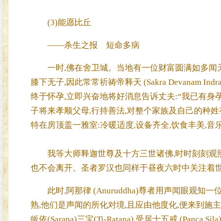
(3)能愿比丘
——杀生之报 短命多病
一时,佛在舍卫城。当地有一位财富圆满如多闻天
膝下无子,因此常常祈祷帝释天 (Sakra Devanam In
终于怀孕,立即兴奋地将好消息告诉丈夫:“我已有身孕
子将来孝顺父母,行持善法,对整个家族及自己的种姓
特在房顶盖一雅室:冷暖适度,设备齐全,饮食丰美,音
我等大师释迦世尊及十方三世诸佛,时时刻刻观照
也不会离开。圣者罗汉也同样于昼夜六时中关注着
此时,阿那律 (Anuruddha)尊者用声闻眼观
熟,他们是声闻的所化对境,且应由他度化,便来到施
皈依(Sarana)三宝(Ti-Ratana),受居士五戒 (P