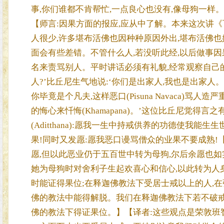
事,你们谁都不肯帮忙,一点良心也没有,像母狗一样。’她骂
【师言:因果方面的报应,应从中了解。本来这次讲《
人很少,许多堪布活佛也因种种原因外出,堪布活佛也
面会有些差错。不管什么人,若没听此经,以后做事因
名来责骂别人。平时讲话必须有礼貌,经常观察自己的
人?’比丘尼生气地说:‘你们是出家人,我也是出家人
你毕竟是个凡夫,这样恶口(Pisuna Navaca)骂人
的悔心来忏悔(Khamapana)。’这位比丘尼觉得
(Aditthana):愿我一生中持戒供养的功德使我
果!同时又发愿:愿我恶口谩骂僧众的业果不要成熟!
愿,但以此恶业仍于五百世中转为母狗,尔后余愿也如实成熟
她为母狗时对舍利子生起欢喜心和信心,以此转为人身
时能证得果位;在释迦佛教法下受居士戒以上的人,
佛的教法中能得解脱。我们在释迦佛教法下若不破戒
佛的教法下得证果位。】【译者:这些观点是荣敦班