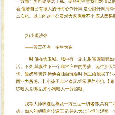
一方面至少也要受居士戒。要特别注意我们对僧众的
喻,但若自己有很大的忏悔心作忏悔,是否能忏悔清净
点安慰。以上的这个公案对大家启发不小,应从因果
(2)小眼沙弥
——詈骂圣者 多生为狗
一时,佛在舍卫城。城中有一施主,财富圆满犹如
活。不久,其妻生下一个非常庄严的男孩。诞生那天
饼、酸奶等喂养,待他会独自玩耍时,施主给他买了只
同业力所感。】小孩子非常欢喜,经常喂养小狗,【师
练咬人,以致后来小狗咬人十分凶狠。
我等大师释迦世尊及十方三世一切诸佛,具有二种
德。如来的狮吼声传遍三界,并以大悲心恒时观照一