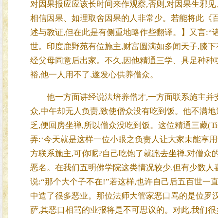
对因果报应应该长时间来作观察,否则,对因果生邪
相信因果、如理取舍因果的人非常少。若能将此《百
述与教证,但在此是有侧重地略作些翻译。】又言:“
世。印度鹿野苑有位施主,财富圆满如多闻天子,膝下
经父母同意后出家。不久,因他精通三学、具足种种
裕,他一人用不了,遂发心供养僧众。
他一方面讲经说法培养僧才,一方面联系施主并安
众,中午却无人负责,致使僧众没有吃到饭。他不满
乏,便回房坐禅,所以僧众没吃到饭。这位精通三藏(Ti
弄:‘今天就是这样一位小眼之负责人让大家未能享用
方联系施主,可你呢?自己吃饱了就跑去坐禅,对僧众
恶名。在我们五明佛学院这类情况较少,但有少数人
说:“那个大个子不在!”若这样,也许自己后五百世
中造了很多恶业。那位法师大管家恶口骂的是位罗汉
萨,其恶口相骂的业报将是不可思议的。对此,我们很