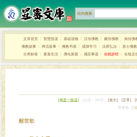
站内搜索:
文库首页
┊
智慧悦读
┊
基础读物
┊
汉传佛教
┊
藏传佛教
┊
南传佛
佛教故事
┊
禅话故事
┊
佛教书屋
┊
戒律学习
┊
法师弘法
┊
居士佛教
分类标签
┊
素食生活
┊
佛化家庭
┊
感应事迹
┊
在线抄经
┊
在线念
[禅是一枝花]
[点击：3419]
[放大]
[正常]
背景色
醒世歌