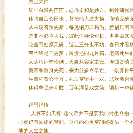
憨山大师
红尘白浪两茫茫，忍辱柔和是妙方。到处随缘延
休将自己心田昧，莫把他人过失扬。谨慎应酬无
从来硬弩弦先断，每见钢刀口易伤。惹祸只因闲
是非不必争人我，彼此何须论短长。世事由来多
吃些亏处原无碍，退让三分也不妨。春日才看杨
荣华终是三更梦，富贵还同九月霜。老病死生谁
人从巧计夸伶俐，天自从容定主张。谗曲贪嗔堕
麝因香重身先死，蚕为丝多命早亡。一剂养神平
生前枉费心千万，死后空留手一双。悲欢离合朝
休得争强来斗胜，百年浑是戏文场。顷刻一声锣
禅思禅悟
“人算不如天算”这句话并不是要我们对生命抱一
心灵仍有回旋的空间。这样的心灵空间能提供一个
地的人生之旅。