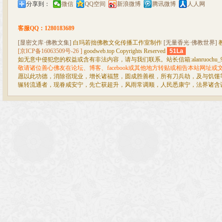
分享到：
微信
QQ空间
新浪微博
腾讯微博
人人网
客服QQ：1280183689
[显密文库·佛教文集]
白玛若拙佛教文化传播工作室制作
[无量香光·佛教世界]
[京ICP备16063509号-26 ]
goodweb.top Copyrights Reserved
51La
如无意中侵犯您的权益或含有非法内容，请与我们联系。站长信箱:alanruochu_99@
敬请诸位善心佛友在论坛、博客、facebook或其他地方转贴或相告本站网址
愿以此功德，消除宿现业，增长诸福慧，圆成胜善根，所有刀兵劫，及与饥馑
辗转流通者，现眷咸安宁，先亡获超升，风雨常调顺，人民悉康宁，法界诸含