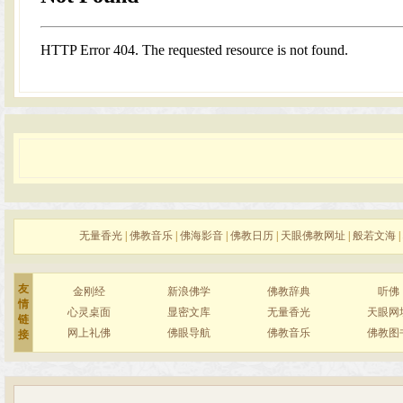
无量香光
|
佛教音乐
|
佛海影音
|
佛教日历
|
天眼佛教网址
|
般若文海
|
友
金刚经
新浪佛学
佛教辞典
听佛
情
心灵桌面
显密文库
无量香光
天眼网
链
网上礼佛
佛眼导航
佛教音乐
佛教图
接