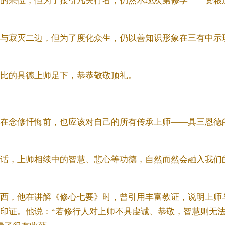
的果位，但为了接引凡夫行者，仍然示现次第修学——资粮
与寂灭二边，但为了度化众生，仍以善知识形象在三有中示
比的具德上师足下，恭恭敬敬顶礼。
在念修忏悔前，也应该对自己的所有传承上师——具三恩德
话，上师相续中的智慧、悲心等功德，自然而然会融入我们
西，他在讲解《修心七要》时，曾引用丰富教证，说明上师
印证。他说：“若修行人对上师不具虔诚、恭敬，智慧则无