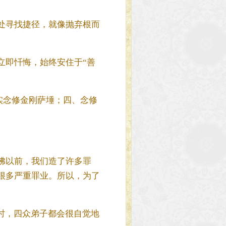
处寻找捷径，就像抛弃根而
立即忏悔，始终安住于“善
实念修金刚萨埵；四、念修
佛以前，我们造了许多罪
很多严重罪业。所以，为了
时，四众弟子都会很自觉地