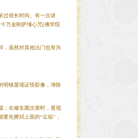
呆过很长时间。有一次讲
十万金刚萨埵心咒(佛学院
样，虽然对其他法门也有兴
的明镜显现证悟影像，净除
成；在修生圆次第时，显现
要先擦拭上面的“尘垢”，