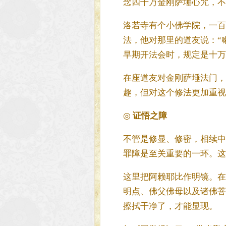
念四十万金刚萨埵心咒，不
洛若寺有个小佛学院，一百
法，他对那里的道友说：“
早期开法会时，规定是十万
在座道友对金刚萨埵法门，
趣，但对这个修法更加重视
◎
证悟之障
不管是修显、修密，相续中
罪障是至关重要的一环。这
这里把阿赖耶比作明镜。在
明点、佛父佛母以及诸佛菩
擦拭干净了，才能显现。