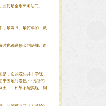
，尤其是金刚萨埵法门。
中，最殊胜、最简单的，就
悔时也都是修金刚萨埵。而
但是，它的源头并非学院，
初于因地时发愿：“凡听闻
刹土……如果不能实现，则
有。我翻过汉文《大藏经》