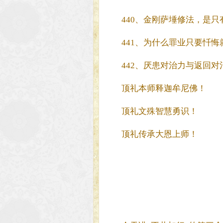
440、金刚萨埵修法，是
441、为什么罪业只要忏
442、厌患对治力与返回
顶礼本师释迦牟尼佛！
顶礼文殊智慧勇识！
顶礼传承大恩上师！