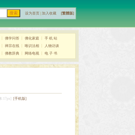
设为首页
|
加入收藏
[繁體版]
┊
佛学问答
┊
佛化家庭
┊
手 机 站
┊
禅宗在线
┊
唯识法相
┊
人物访谈
┊
佛教辞典
┊
网络电视
┊
电 子 书
:17px]
[手机版]