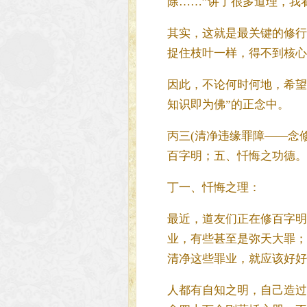
除……”讲了很多道理，我
其实，这就是最关键的修行
捉住枝叶一样，得不到核心
因此，不论何时何地，希望
知识即为佛”的正念中。
丙三(清净违缘罪障——念
百字明；五、忏悔之功德。
丁一、忏悔之理：
最近，道友们正在修百字明
业，有些甚至是弥天大罪；
清净这些罪业，就应该好好
人都有自知之明，自己造过