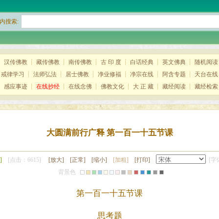
内搜索:
┊
汉传佛教
┊
藏传佛教
┊
南传佛教
┊
古 印 度
┊
白话经典
┊
英文佛典
┊
随机阅读
┊
戒律学习
┊
法师弘法
┊
居士佛教
┊
净业修福
┊
净宗在线
┊
阿含专题
┊
天台在线
┊
感应事迹
┊
在线抄经
┊
在线念佛
┊
佛教文化
┊
大 正 藏
┊
藏经阅读
┊
藏经检索
大圆满前行广释 第一百一十五节课
]
[点击：6615]
[放大]
[正常]
[缩小]
[加粗]
[打印]
[字体
背景色
第一百一十五节课
思考题