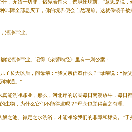
心忏，无始一切罪，诸障若销灭，佛境便现前。”意思是说，
种罪障全部息灭了，佛的境界便会自然现前。这就像镜子被
，清净罪业。
都能清净罪业。记得《杂譬喻经》里有一则公案：
儿子长大以后，问母亲：“我父亲信奉什么？”母亲说：“你
到神通。”
水真能洗净罪业，那么，河北岸的居民每日南渡放牛，每日
的生物，为什么它们不能得道呢？”母亲也觉得言之有理。
八解之池、禅定之水洗浴，才能净除我们的罪障和垢染。”于