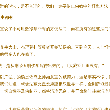
障”的说法，是不合理的。我们一定要依止佛教中的忏悔方法
续中都有
宣说了不可胜数净除罪障的方便法门，而在所有的这些法门
花生大士、布玛莫扎等尊者开始弘扬的。直到今天，人们忏
的很多人也在修了。
法，是从喇荣五明佛学院传出来的，《大藏经》里没有。”
以广弘，的确是依靠上师如意宝的威德力，这是事实不假，
我们知道，就像法藏比丘发愿建极乐世界一样，金刚萨埵最
一切自性罪及佛制罪，都将清净无余，并于命终时往生清净
，认为这只是藏地续部的说法。其实，汉地的《大藏经》也