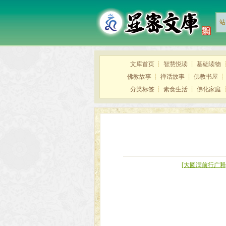
站
文库首页
┊
智慧悦读
┊
基础读物
佛教故事
┊
禅话故事
┊
佛教书屋
分类标签
┊
素食生活
┊
佛化家庭
[大圆满前行广释