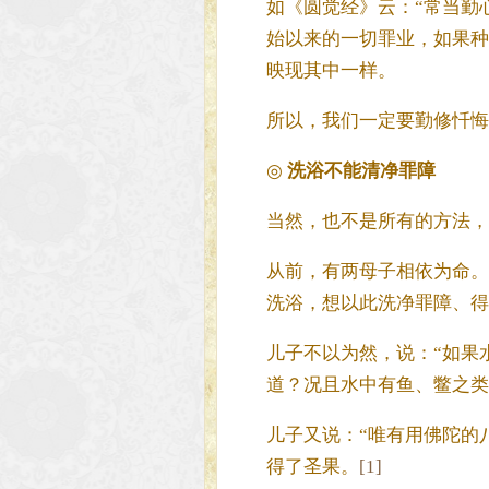
如《圆觉经》云：“常当勤
始以来的一切罪业，如果种
映现其中一样。
所以，我们一定要勤修忏悔
◎
洗浴不能清净罪障
当然，也不是所有的方法，
从前，有两母子相依为命。
洗浴，想以此洗净罪障、得
儿子不以为然，说：“如果
道？况且水中有鱼、鳖之类
儿子又说：“唯有用佛陀的
得了圣果。
[1]