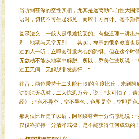
当听到甚深的空性实相，尤其是远离勤作自性大圆
语时，切切不可生起邪见，而应千方百计、毫不颠
甚深法义，一般人是很难接受的。有些道理一讲出
别；地狱与天堂无别……其实，禅宗的很多教言也
过的人一听，立即会引发内心的恐惧。但在这个时
无数劫不能从地狱中解脱。所以，乔美仁波切说：
过五无间，无解脱罪发露忏。”
往昔，两位秉持十二头陀行
[6]
的印度比丘，来到阿
讲到法无我时，二人惊恐万分，说：“太可怕了，请
经》：“色不异空，空不异色，色即是空，空即是色
那两位比丘走了以后，阿底峡尊者十分伤感地说：
仅仅靠护持一分清净戒律，是不能获得任何成就的！