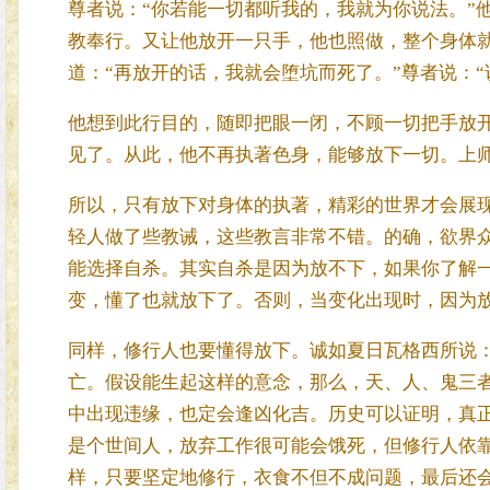
尊者说：“你若能一切都听我的，我就为你说法。”
教奉行。又让他放开一只手，他也照做，整个身体
道：“再放开的话，我就会堕坑而死了。”尊者说：
他想到此行目的，随即把眼一闭，不顾一切把手放
见了。从此，他不再执著色身，能够放下一切。上
所以，只有放下对身体的执著，精彩的世界才会展
轻人做了些教诫，这些教言非常不错。的确，欲界
能选择自杀。其实自杀是因为放不下，如果你了解
变，懂了也就放下了。否则，当变化出现时，因为
同样，修行人也要懂得放下。诚如夏日瓦格西所说
亡。假设能生起这样的意念，那么，天、人、鬼三
中出现违缘，也定会逢凶化吉。历史可以证明，真
是个世间人，放弃工作很可能会饿死，但修行人依
样，只要坚定地修行，衣食不但不成问题，最后还