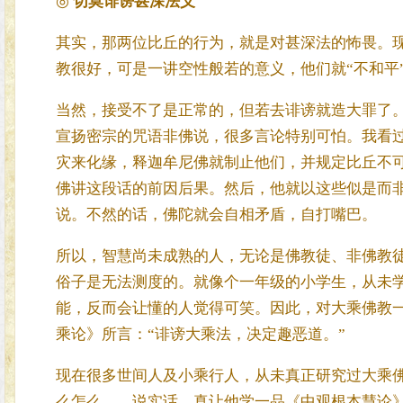
◎
切莫诽谤甚深法义
其实，那两位比丘的行为，就是对甚深法的怖畏。
教很好，可是一讲空性般若的意义，他们就“不和平
当然，接受不了是正常的，但若去诽谤就造大罪了
宣扬密宗的咒语非佛说，很多言论特别可怕。我看
灾来化缘，释迦牟尼佛就制止他们，并规定比丘不
佛讲这段话的前因后果。然后，他就以这些似是而
说。不然的话，佛陀就会自相矛盾，自打嘴巴。
所以，智慧尚未成熟的人，无论是佛教徒、非佛教
俗子是无法测度的。就像个一年级的小学生，从未
能，反而会让懂的人觉得可笑。因此，对大乘佛教
乘论》所言：“诽谤大乘法，决定趣恶道。”
现在很多世间人及小乘行人，从未真正研究过大乘
么怎么……说实话，真让他学一品《中观根本慧论