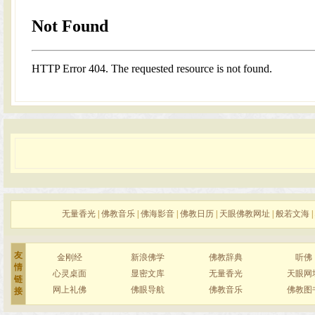
无量香光
|
佛教音乐
|
佛海影音
|
佛教日历
|
天眼佛教网址
|
般若文海
|
友
金刚经
新浪佛学
佛教辞典
听佛
情
心灵桌面
显密文库
无量香光
天眼网
链
网上礼佛
佛眼导航
佛教音乐
佛教图
接