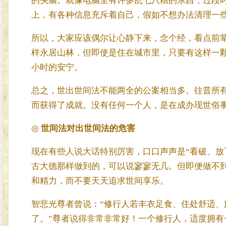
的头脑。就像电脑里有许多乱七八糟的东西，过段
上，有各种信息充斥着自己，假如不想办法清理一
所以，大家应该偶尔让心静下来，念个经，看点前
样永居山林，但即使是住在城市里，只要有这样一
小时的安宁。
总之，世出世间法不能两全的公案相当多。往昔所
而获得了成就。没有任何一个人，是在成办现世俗
◎
世间法对出世间法的危害
现在有些人说大话特别厉害，口口声声是“看破、放
古大德那样做到的，可以说寥寥无几。但即便做不
和精力，而不要天天追求世间享乐。
智悲光尊者曾说：“修行人若丰衣足食、住处舒适
了。”尊者说得非常非常好！一个修行人，适度拥