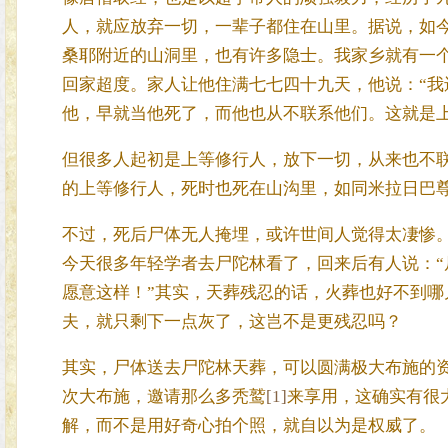
人，就应放弃一切，一辈子都住在山里。据说，如
桑耶附近的山洞里，也有许多隐士。我家乡就有一
回家超度。家人让他住满七七四十九天，他说：“我
他，早就当他死了，而他也从不联系他们。这就是
但很多人起初是上等修行人，放下一切，从来也不
的上等修行人，死时也死在山沟里，如同米拉日巴尊
不过，死后尸体无人掩埋，或许世间人觉得太凄惨
今天很多年轻学者去尸陀林看了，回来后有人说：
愿意这样！”其实，天葬残忍的话，火葬也好不到
夫，就只剩下一点灰了，这岂不是更残忍吗？
其实，尸体送去尸陀林天葬，可以圆满极大布施的
次大布施，邀请那么多秃鹫
[1]
来享用，这确实有很
解，而不是用好奇心拍个照，就自以为是权威了。