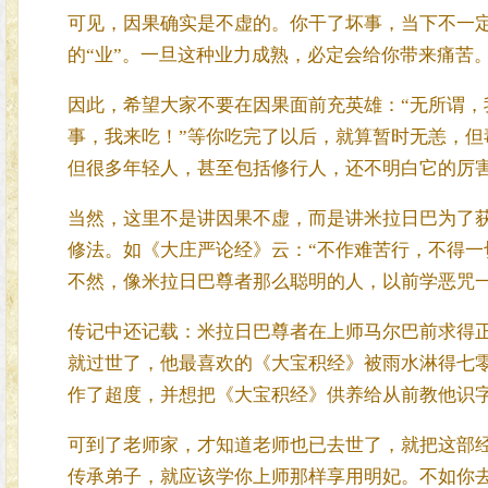
可见，因果确实是不虚的。你干了坏事，当下不一定
的“业”。一旦这种业力成熟，必定会给你带来痛苦
因此，希望大家不要在因果面前充英雄：“无所谓，
事，我来吃！”等你吃完了以后，就算暂时无恙，
但很多年轻人，甚至包括修行人，还不明白它的厉
当然，这里不是讲因果不虚，而是讲米拉日巴为了
修法。如《大庄严论经》云：“不作难苦行，不得一
不然，像米拉日巴尊者那么聪明的人，以前学恶咒
传记中还记载：米拉日巴尊者在上师马尔巴前求得
就过世了，他最喜欢的《大宝积经》被雨水淋得七
作了超度，并想把《大宝积经》供养给从前教他识
可到了老师家，才知道老师也已去世了，就把这部
传承弟子，就应该学你上师那样享用明妃。不如你