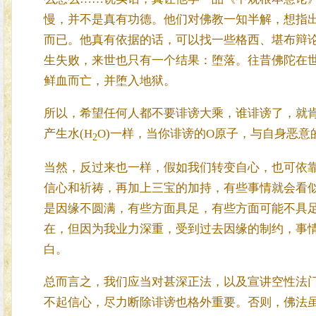
慢，并不是真有功德。他们对佛教一知半解，想指
而已。他真有依据的话，可以找一些格西、堪布辩
生失败，来世也只有一个结果：堕落。往昔佛陀在
鲜血而亡，并堕入地狱。
所以，希望任何人都不要诽谤大乘，谁诽谤了，就肯
产生水(H
O)一样，当你诽谤的O原子，与自身恶意
2
当然，反过来也一样，假如我们转变自心，也可依
信心和祈祷，再加上三宝的加持，有些事情就会看
是因缘不圆满，有些方面具足，有些方面可能不具
在，但因为我业力深重，受到过去因缘的制约，事
白。
总而言之，我们应当对甚深正法，以及宣讲空性法
不起信心，尽力断除诽谤也格外重要。否则，佛法