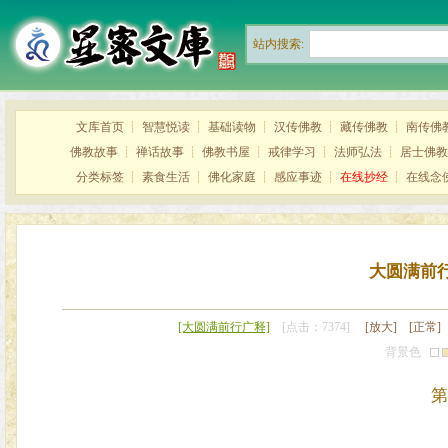
站内搜索:
文库首页
┊
智慧悦读
┊
基础读物
┊
汉传佛教
┊
藏传佛教
┊
南传佛
佛教故事
┊
禅话故事
┊
佛教书屋
┊
戒律学习
┊
法师弘法
┊
居士佛教
分类标签
┊
素食生活
┊
佛化家庭
┊
感应事迹
┊
在线抄经
┊
在线念
大圆满前
[大圆满前行广释]
[点击：7374]
[放大]
[正常]
背景色
第