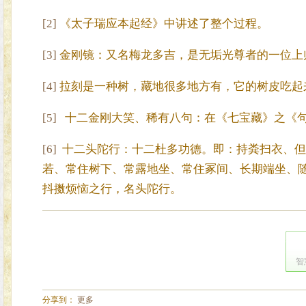
[2]
《太子瑞应本起经》中讲述了整个过程。
[3]
金刚镜：又名梅龙多吉，是无垢光尊者的一位上
[4]
拉刻是一种树，藏地很多地方有，它的树皮吃起
[5]
十二金刚大笑、稀有八句：在《七宝藏》之《句
[6]
十二头陀行：十二杜多功德。即：持粪扫衣、但
若、常住树下、常露地坐、常住冢间、长期端坐、
抖擞烦恼之行，名头陀行。
智
分享到：
更多