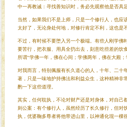
中一再教诫：寻找善知识时，务必先观察他是否具
当然，如果我们不是上师，只是一个修行人，也应
太好了，无论身处何地，对修行肯定不利，这也是
不过，有时候不要堕入另一个极端。有些人刚学佛时
要苦行，把衣服、用具全扔出去，刻意吃些差的饮
所谓“学佛一年，佛在心间；学佛两年，佛在大殿；
对我而言，特别佩服有长久道心的人，十年、二十
著，只是一味地护持佛法和利益众生，这种精神非
酌一下这些道理。
其实，任何耽执，不论对财产还是对身体，对自己
则公案：有个修行人，虽然经历了长久修行，但对
执，优婆鞠多尊者将他带进山里，以神通化现一棵