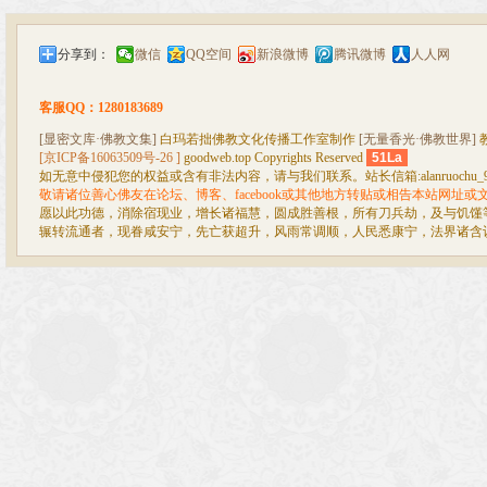
分享到：
微信
QQ空间
新浪微博
腾讯微博
人人网
客服QQ：1280183689
[显密文库·佛教文集]
白玛若拙佛教文化传播工作室制作
[无量香光·佛教世界]
[京ICP备16063509号-26 ]
goodweb.top Copyrights Reserved
51La
如无意中侵犯您的权益或含有非法内容，请与我们联系。站长信箱:alanruochu_99@
敬请诸位善心佛友在论坛、博客、facebook或其他地方转贴或相告本站网址
愿以此功德，消除宿现业，增长诸福慧，圆成胜善根，所有刀兵劫，及与饥馑
辗转流通者，现眷咸安宁，先亡获超升，风雨常调顺，人民悉康宁，法界诸含