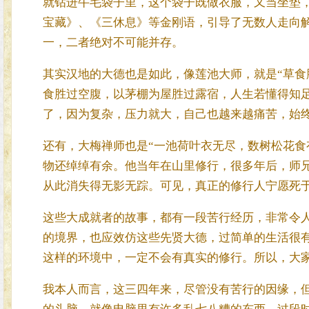
就钻进牛毛袋子里，这个袋子既做衣服，又当坐垫
宝藏》、《三休息》等金刚语，引导了无数人走向
一，二者绝对不可能并存。
其实汉地的大德也是如此，像莲池大师，就是“草食
食胜过空腹，以茅棚为屋胜过露宿，人生若懂得知
了，因为复杂，压力就大，自己也越来越痛苦，始
还有，大梅禅师也是“一池荷叶衣无尽，数树松花食
物还绰绰有余。他当年在山里修行，很多年后，师
从此消失得无影无踪。可见，真正的修行人宁愿死
这些大成就者的故事，都有一段苦行经历，非常令
的境界，也应效仿这些先贤大德，过简单的生活很
这样的环境中，一定不会有真实的修行。所以，大
我本人而言，这三四年来，尽管没有苦行的因缘，