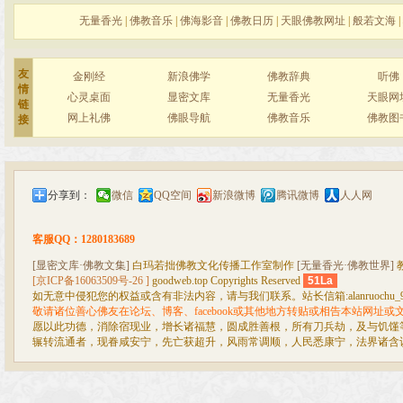
无量香光
|
佛教音乐
|
佛海影音
|
佛教日历
|
天眼佛教网址
|
般若文海
|
友
金刚经
新浪佛学
佛教辞典
听佛
情
心灵桌面
显密文库
无量香光
天眼网
链
网上礼佛
佛眼导航
佛教音乐
佛教图
接
分享到：
微信
QQ空间
新浪微博
腾讯微博
人人网
客服QQ：1280183689
[显密文库·佛教文集]
白玛若拙佛教文化传播工作室制作
[无量香光·佛教世界]
[京ICP备16063509号-26 ]
goodweb.top Copyrights Reserved
51La
如无意中侵犯您的权益或含有非法内容，请与我们联系。站长信箱:alanruochu_99@
敬请诸位善心佛友在论坛、博客、facebook或其他地方转贴或相告本站网址
愿以此功德，消除宿现业，增长诸福慧，圆成胜善根，所有刀兵劫，及与饥馑
辗转流通者，现眷咸安宁，先亡获超升，风雨常调顺，人民悉康宁，法界诸含