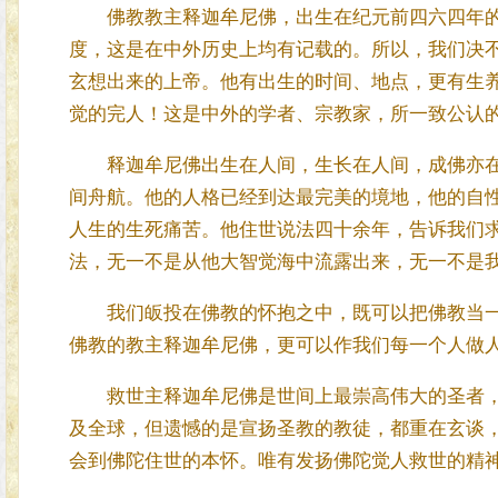
佛教教主释迦牟尼佛，出生在纪元前四六四年的
度，这是在中外历史上均有记载的。所以，我们决
玄想出来的上帝。他有出生的时间、地点，更有生
觉的完人！这是中外的学者、宗教家，所一致公认
释迦牟尼佛出生在人间，生长在人间，成佛亦在
间舟航。他的人格已经到达最完美的境地，他的自
人生的生死痛苦。他住世说法四十余年，告诉我们
法，无一不是从他大智觉海中流露出来，无一不是
我们皈投在佛教的怀抱之中，既可以把佛教当一
佛教的教主释迦牟尼佛，更可以作我们每一个人做
救世主释迦牟尼佛是世间上最崇高伟大的圣者，
及全球，但遗憾的是宣扬圣教的教徒，都重在玄谈
会到佛陀住世的本怀。唯有发扬佛陀觉人救世的精