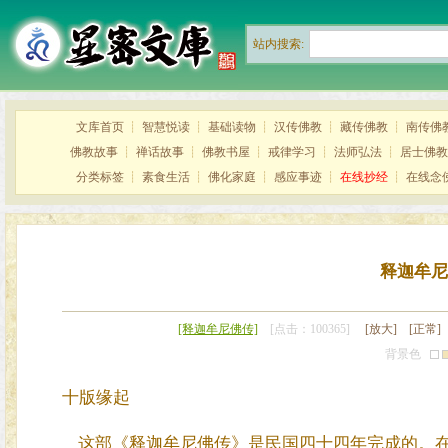
站内搜索:
文库首页
┊
智慧悦读
┊
基础读物
┊
汉传佛教
┊
藏传佛教
┊
南传佛
佛教故事
┊
禅话故事
┊
佛教书屋
┊
戒律学习
┊
法师弘法
┊
居士佛教
分类标签
┊
素食生活
┊
佛化家庭
┊
感应事迹
┊
在线抄经
┊
在线念
释迦牟尼
[释迦牟尼佛传]
[点击：100365]
[放大]
[正常]
背景色
十版缘起
这部《释迦牟尼佛传》是民国四十四年完成的。在