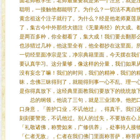
面老师教学生，老师最重要就是第一个注意，就是
聪明，一接触他都能明了。为什么？一切法不离自
黄念祖这个注子就行了。为什么？经是他老师夏莲
了，集古今中外那些大德注《无量寿经》的大成。
是两百多种，你全都看了，集大成！我们要去翻那
也涉猎过几种，他这里全有，他全都抄在这里面。
一切经里面净宗是宝，净宗典籍里面，今天摆在我
要认真学习。这分量够，像这样的分量，我们如果
没有妄念了嘛！我们的时间，我们的精神，我们的
昧，念佛三昧得到了，就能得到事一心不乱、理一
是你得真放下，这经典里面教我们要放下的统统放
总的纲领，他说了三句，就是三业清净。他把口
口身意，「善护口业，不讥他过」，得真干。我们
刻刻要警觉，不讥他过。别人的过失，不要放在心
「礼敬诸佛，称赞如来，广修供养」，处事待人接
「仁者无敌」，仁者在我们佛门里面称菩萨，称菩