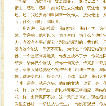
一句话，「凡所有相，皆是虚妄」，要把它放下，
债主，感恩，感谢！如果我过去欠他的，该还他，
还。还，我还要再到世间来一次作人，接受他还，
亏，什么亏都行，都欢喜。
所以密，我们尊重，我们赞叹，我们不学。为什
障。学密的，他可以吃一切众生肉，为什么？他吃
肉，有没有本事超度它？别说超度别的，我们吃一
没有这个能力，千万不可以，为什么？你跟它结冤
佛，一个是堕阿鼻地狱，你要是成不了佛，你就是
结缘，给你做个灌顶，传你一句咒子。传咒多半都
念，章嘉大师也把这个咒传给我，叫我平常念。我
体，讲法身也行、报身也行，身体；嘛呢，我们大
「吽」是意，就是念头。他们的文法，你看，身、莲
花一样，这个意思好！所以持咒要三密相应，手结
花一样，出污泥而不染，这个意思是真好。现在很
教里面佛讲「一切法从心想生」，你没有观想，你