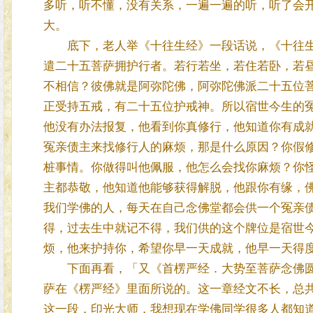
多听，听不懂，没有关系，一遍一遍的听，听了会
大。
底下，老人举《十往生经》一段话说，《十往生
遣二十五菩萨拥护行者。若行若坐，若住若卧，若
不相信？彼佛就是阿弥陀佛，阿弥陀佛派二十五位
正受持五戒，有二十五位护戒神。所以宿世今生的
他没有办法报复，他看到你真修行，他知道你有成
冤亲债主来找修行人的麻烦，那是什么原因？你假
桩事情。你做得叫他佩服，他怎么会找你麻烦？你
主都恭敬，他知道他能够获得解脱，他跟你有缘，
我们学佛的人，每天在自己念佛堂都会供一个冤亲
得，过去生中就记不得，我们供的这个牌位是宿世
烦，他来护持你，希望你早一天成就，他早一天得
下面再看，「又《首楞严经．大势至菩萨念佛圆
萨在《楞严经》里面所说的。这一章经文不长，总
这一段，印光大师，我想现在学佛同学很多人都知