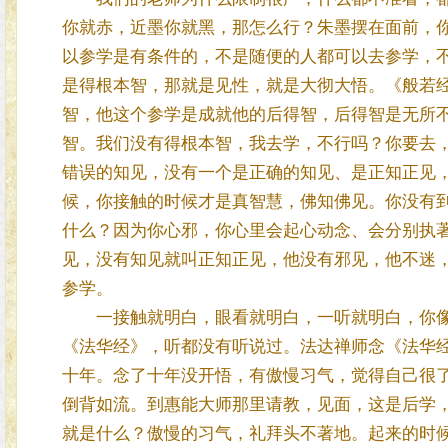
你就赤，近墨你就黑，那怎么行？朱墨摆在面前，
以参学是有条件的，不是随便的人都可以去参学，
是得根本智，那就是见性，就是大彻大悟。《般若
智，他这个参学是成就他的后得智，后得智是无所
智。我们没有得根本智，我去学，不行吗？你要去
错误的知见，没有一个是正确的知见、是正知正见
候，你接触的时候才是真智慧，佛知佛见。你没有
什么？因为你心邪，你心里会起心动念、会分别执
见，没有知见就叫正知正见，他没有邪见，他不迷
参学。
一接触就明白，眼看就明白，一听就明白，你像
《法华经》，听都没有听说过。法达禅师念《法华
十年。念了十年没开悟，有傲慢习气，觉得自己很
倒背如流。到惠能大师那里请教，见面，这是后学
就是什么？傲慢的习气，礼拜头不著地。起来的时