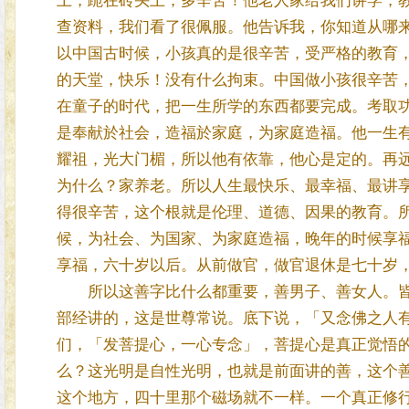
上，跪在砖头上，多辛苦！他老人家给我们讲学，
查资料，我们看了很佩服。他告诉我，你知道从哪
以中国古时候，小孩真的是很辛苦，受严格的教育
的天堂，快乐！没有什么拘束。中国做小孩很辛苦
在童子的时代，把一生所学的东西都要完成。考取
是奉献於社会，造福於家庭，为家庭造福。他一生
耀祖，光大门楣，所以他有依靠，他心是定的。再
为什么？家养老。所以人生最快乐、最幸福、最讲
得很辛苦，这个根就是伦理、道德、因果的教育。
候，为社会、为国家、为家庭造福，晚年的时候享
享福，六十岁以后。从前做官，做官退休是七十岁
所以这善字比什么都重要，善男子、善女人。皆
部经讲的，这是世尊常说。底下说，「又念佛之人
们，「发菩提心，一心专念」，菩提心是真正觉悟
么？这光明是自性光明，也就是前面讲的善，这个
这个地方，四十里那个磁场就不一样。一个真正修