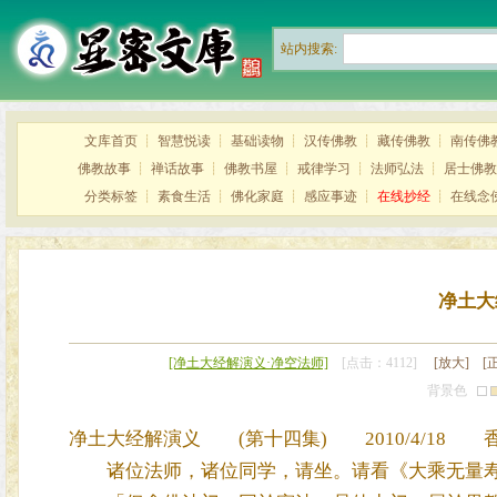
站内搜索:
文库首页
┊
智慧悦读
┊
基础读物
┊
汉传佛教
┊
藏传佛教
┊
南传佛
佛教故事
┊
禅话故事
┊
佛教书屋
┊
戒律学习
┊
法师弘法
┊
居士佛教
分类标签
┊
素食生活
┊
佛化家庭
┊
感应事迹
┊
在线抄经
┊
在线念
净土大
[净土大经解演义·净空法师]
[点击：4112]
[放大]
[
背景色
净土大经解演义 (第十四集) 2010/4/18 香
诸位法师，诸位同学，请坐。请看《大乘无量寿