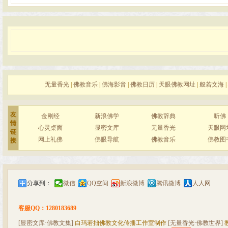
无量香光
|
佛教音乐
|
佛海影音
|
佛教日历
|
天眼佛教网址
|
般若文海
|
友
金刚经
新浪佛学
佛教辞典
听佛
情
心灵桌面
显密文库
无量香光
天眼网
链
网上礼佛
佛眼导航
佛教音乐
佛教图
接
分享到：
微信
QQ空间
新浪微博
腾讯微博
人人网
客服QQ：1280183689
[显密文库·佛教文集]
白玛若拙佛教文化传播工作室制作
[无量香光·佛教世界]