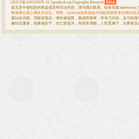
[京ICP备16063509号-26 ]
goodweb.top Copyrights Reserved
51La
如无意中侵犯您的权益或含有非法内容，请与我们联系。站长信箱:alanruochu_99@
敬请诸位善心佛友在论坛、博客、facebook或其他地方转贴或相告本站网址
愿以此功德，消除宿现业，增长诸福慧，圆成胜善根，所有刀兵劫，及与饥馑
辗转流通者，现眷咸安宁，先亡获超升，风雨常调顺，人民悉康宁，法界诸含