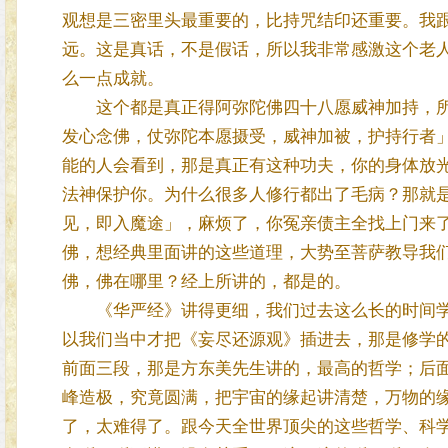
观想是三密里头最重要的，比持咒结印还重要。我
远。这是真话，不是假话，所以我非常感激这个老
么一点成就。
这个都是真正得阿弥陀佛四十八愿威神加持，所
发心念佛，仗弥陀本愿摄受，威神加被，护持行者
能的人会看到，那是真正有这种功夫，你的身体放
法神保护你。为什么很多人修行都出了毛病？那就
见，即入魔途」，麻烦了，你冤亲债主全找上门来
佛，想经典里面讲的这些道理，大势至菩萨教导我
佛，佛在哪里？经上所讲的，都是的。
《华严经》讲得更细，我们过去这么长的时间学
以我们当中才把《妄尽还源观》插进去，那是修学
前面三段，那是方东美先生讲的，最高的哲学；后
峰造极，究竟圆满，把宇宙的缘起讲清楚，万物的
了，太难得了。跟今天全世界顶尖的这些哲学、科