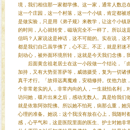
境，我们相信那一家都学佛。这一家，通常人数总
这一个庄园，这一个村落，这一个小镇，肯定都被
是做实验，只是用《弟子规》来教学，让这个小镇
的时间，人心就转变，磁场完全不一样了。所以这
信吗？人家说这是神话，这不可能的。实在说，这
都是我们自己虽学佛了，心不正。不正，就是邪迷
刻动心，被外面环境所转，这就是今天我们念佛，
后面黄念祖老居士在这一小段做一个结论，「由
加持，又有大势至菩萨等，威德摄受，复为一切诸
真干才行。「故得远离魔难，安稳修持。仗他力故
个非常老实的人，非常内向的人，一生就怕名利，
访问她，碟片出来之后，感动无数人。真是给我们
就是依靠阿弥陀佛。所以她不怕死，病那么重，她
心理的准备。她说：这个我没有放在心上，我随时
感，心平气和，这是医院里面的医生、护士对她非