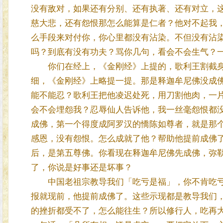
没有敌对，如果还有分别、还有执著、还有对立，
慈大悲，还有怨恨那怎么能算是仁者？他对不起我
么手段来对付你，你心里都没有沾染。不但没有沾
吗？到底有没有功夫？骂你几句，看会不会生气？
你们在经上，《金刚经》上提的，歌利王割截身
细，《金刚经》上略提一提。那是释迦牟尼佛没成
能不能忍？歌利王把他凌迟处死，用刀割他肉，一
会不会埋怨我？忍辱仙人告诉他，我一丝毫怨恨都
成佛，第一个得度成阿罗汉的憍陈如尊者，就是那
感恩，没有怨恨。怎么成就了他？帮助他提前成佛
后，是第五尊佛。你看现在释迦牟尼佛先成佛，弥
了，你说是好事还是坏事？
中国老祖宗教导我们「吃亏是福」，你不肯吃亏
报就现前，他提前成佛了。这些示现都是教导我们
的挫折都受不了，怎么能往生？所以修行人，吃再