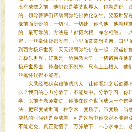
没有成佛之前，他们都是娑婆世界人，也就是说，
的，领导菩萨们帮助阿弥陀佛教化众生。娑婆世界
像前面所说的，一切时、一切处，你念他，他就现
的，最可靠的。方法是「都摄六根，净念相继」，
定，一丝毫怀疑都没有。心里面常常想著佛，口里
到西方极乐世界，天天跟阿弥陀佛在一起，跟诸佛
方极乐世界，好像是一所佛教大学，一切诸佛在他
极乐世界去，释迦佛也不例外；只有上上根人，他
丝毫怀疑都不能有。
大乘经教确实很能诱惑人，让你看到之后欲罢不
么？我们的心力分散了，不能集中。分散学习，你
学。以前李老师常讲，你能在这个世间成为一个佛
法，把它变成世间一种学术，变质了。虽变质，当
成熟的时候还是会成就。可是这当中你决定不能避
不能避免。真正觉悟了，万缘放下，一心求净土。