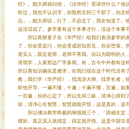
经》。能大师就问他，《法华经》里讲些什么？他
听过，我也不认识字，你既然念到三千部了，你念
品」，能大师说，行了，不必念了，我全知道了。
这没话说了。参学要有这个本事才行，没这个本事
所以善财童子在《华严经》给我们表演参学的条
了，你会受染污，你会变成邪知邪见，你会堕落。
老实人，跟定老师，老师不害我。自以为聪明的人
准我学，人家那边广学多闻。有，古今中外都有这
所以善知识确实是难求，在我们现在这个时代没有
教，我们学《华严经》，找清凉大师、找李长者，
听他开导。一遍不懂，十遍；十遍不懂，百遍，如
一百遍，你的心定了，所以先得三昧，清净心得到
前，清净心生智慧，智慧就能开悟，这是真的，这
所以佛法教学终极的纲领就三个，「因戒生定，
规矩。真正深入就得定，得定就开悟。这是中国古