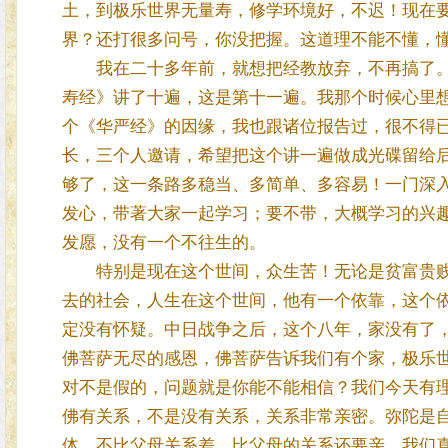
土，到极乐世界无量寿，修学环境好，不迟！现在
界？还打很多问号，你没把握。这道理不能不懂，
我在二十多年前，就想把经教放弃，不再搞了。
寿经》讲了十遍，这是第十一遍。我那个时候心里
个《华严经》的因缘，我也跟诸位报告过，很不得
长，三个人邀请，希望把这个讲一遍做成光碟留给
够了，这一条路多稳当、多简单、多容易！一门深
发心，带著大家一起学习；要不带，大概学习的兴
发愿，没有一个不往生的。
特别是现在这个世间，众生苦！无论是贫富贵贱
去的社会，人生在这个世间，他有一个依靠，这个
定没有怀疑。中日战争之后，这个八年，家没有了
佛菩萨无尽的感恩，佛菩萨告诉我们有个家，极乐
对不是假的，问题就是你能不能相信？我们今天有
佛有关系，不是没有关系，关系非常亲密。弥陀是
体，不比父母关系差，比父母的关系还要亲。我们