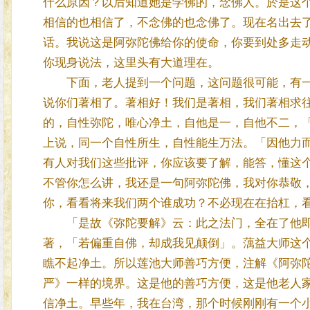
什么原因？以后知道她是学佛的，念佛人。於是这
相信的也相信了，不念佛的也念佛了。现在名出去
话。我说这是阿弥陀佛给你的使命，你要到处多走
你现身说法，这里头有大道理在。
下面，老人提到一个问题，这问题很可能，有一
说你们著相了。著相好！我们是著相，我们著相求
的，自性弥陀，唯心净土，自他是一，自他不二，
上说，同一个自性所生，自性能生万法。「因他力
有人对我们这些批评，你应该要了解，能答，懂这
不管你怎么讲，我还是一句阿弥陀佛，我对你恭敬
你，看看将来我们两个谁成功？不必现在在抬杠，
「是故《弥陀要解》云：此之法门，全在了他即
著，「若偏重自佛，却成我见颠倒」。蕅益大师这
瞧不起净土。所以莲池大师善巧方便，注解《阿弥
严》一样的境界。这是他的善巧方便，这是他老人
信净土。早些年，我在台湾，那个时候刚刚有一个