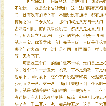
「但念佛法门，同於密法，是他力门，属於果教
不能扰」。这是念老告诉我们，这个法门跟密宗很
门，佛有没有加持？有，不能说没有加持，都有加
德称之为「门余大道」，那个门就是八万四千法门
密法是相似。前面跟诸位说过，佛法真是无量法门
生，所以建立无量法门，接引的方便。但是一切法
就叫三宝。你看学佛，入门先受三皈，三皈是什么
哪个门进去都一样，进门是不同，到里面是一样，
等，无有高下。
可是这三个门，的确门槛不一样。觉门是上上根
的，这个门叫一步登天，顿教，它不是渐教，它是
起放下，同时放下，这个东西说起来容易，做起来
少时间？一念。这一念，我们凡夫想不到，什么叫
短，就是弥勒菩萨给我们讲的，一弹指有三十二亿
弹得快，有人比我弹得更快，应该一秒钟可以弹五
头？有一千二百八十兆；如果弹五次，这是一千六