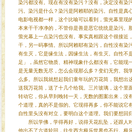
染污都没有。现在有没有染污？没有，决定没有染
污。染污是什么？染污是阿赖耶的染污。自性是真
电影电视都一样，这个比喻可以看到，萤光幕里现
本来干干净净的，不管你是善是恶它统统是染污。
萤光幕上一点染污也没有。事实真相跟这个很接近
干，另一码事情。所以阿赖耶有染污，自性没有染
有生灭，它是缘生法，因缘生法，有生灭。自性不
足」，虽然它物质、精神现象什么都没有，它能现
是无量无数无尽，怎么会现那么多？变幻无穷。我
么多。所以我就想起我们童年玩的万花筒，我想出
送我万花筒，送了十几个给我。三片玻璃，这个里
转动它，你从早到晚转一天，无数的图案出来，没
个道理，真的不是假的。它现得再多，你不能说它
自性里头没有对立，要明白这个道理。我们要想回
所以学佛，学得再好，说得天花乱坠，还跟人对
他出不了六道轮回，往生西方极乐世界也不行。极