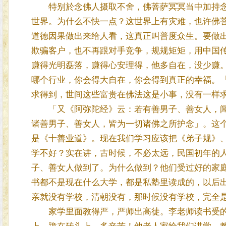
特别於念佛人摄取不舍，佛菩萨冥冥当中加持念
世界。为什么不快一点？这世界上有灾难，也许佛
道德因果做出来给人看，这真正叫普度众生。要做
欺骗客户，也不再跟对手竞争，规规矩矩，用中国
赚得光明磊落，赚得心安理得，他多自在，没少赚
哪个行业，你会得大自在，你会得到真正的幸福。
求得到，世间这些富贵在佛法这是小事，没有一样
「又《阿弥陀经》云：若有善男子、善女人，闻
诸善男子、善女人，皆为一切诸佛之所护念」。这
是《十善业道》。现在我们学习应该把《弟子规》
学不好？实在讲，古时候，不必太远，民国初年的
子、善女人做到了。为什么做到？他们受过好的家
书都不是现在什么大学，都是私塾里读成的，以后
亲就没有学校，清朝没有，那时候没有学校，完全
家学里面教得严，严师出高徒。李老师读书受的