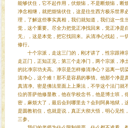
能够伏住，它不起作用，伏烦恼，不是断烦恼，断
净念相继，就把烦恼伏住，这是往生西方极乐世界
理，了解这些事实真相，我们就知道，我们这一生
觉，这个重要。尽全力把觉正净找回来，觉正净是
无」，这是本觉，把它找回来。从清净心找起，一
修行。
十个宗派，走这三门的，刚才讲了，性宗跟禅宗
走正门，正知正见；第三个走净门，两个宗派，净
的比净宗功夫高。净宗是怎样修清净心？远离一切
清净心，这个难！那不是容易的事情。他那个净是
真清净。密是佛法里面上上乘法，不学这个法门就
位的菩萨他修显教，他在学校念书，他是博士班，
密，麻烦大了，最后会到哪里去？会到阿鼻地狱，
是圆教初住，也就是说，真正大彻大悟，明心见性
三参。
我们的老师为什么限制很严，什么都不准看，都