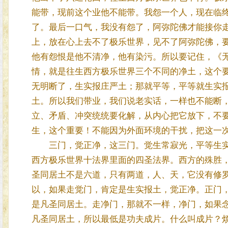
能带，现前这个业他不能带。我怨一个人，现在临
了。最后一口气，我没有怨了，阿弥陀佛才能接你
上，放在心上去不了极乐世界，见不了阿弥陀佛，
他有怨恨是他不清净，他有染污。所以要记住，《
情，就是往生西方极乐世界三个不同的净土，这个
无明断了，生实报庄严土；那就平等，平等就生实
土。所以我们带业，我们说老实话，一样也不能断
立、矛盾、冲突统统要化解，从内心把它放下，不
生，这个重要！不能因为外面环境的干扰，把这一
三门，觉正净，这三门。觉生常寂光，平等生实
西方极乐世界十法界里面的四圣法界。西方的殊胜
圣同居土不是六道，只有两道，人、天，它没有修
以，如果走觉门，肯定是生实报土，觉正净。正门
是凡圣同居土。走净门，那就不一样，净门，如果
凡圣同居土，所以最低是功夫成片。什么叫成片？