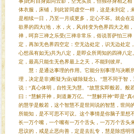
事)此时自身如同云影，空无实质，但独存身相之相
体衣服，床铺，到此皆同虚空一样，这是未到定，
是相续一日，乃至一月或更多，定心不坏。就会在定
欲界的四大(地，水，火，风)转变为色界四大之相
禅，呵弃三禅之乐受(三禅非常乐，俗说菩萨怕三禅
定，再加无色界四空定：空无边处定，识无边处定，
心想虽有如无)共为八定，是即众所周知的四禅八定
定，最高只能生无色界最上之天，不能到彼岸。
慧：是通达事理的作用。它能分别事理与决断所疑
理，决定是非)断疑为业(破除疑念)。”慧不同于
说：“真心体明，自性无为慧。”故慧实即般若。般
曰：“慧解开神，则道兼万亿。”“慧解开神”即是“
的慧学是般若，这个智慧不是世间说的智慧，世间
所能知，是不可思不可议。这个事情是你脑子里想
长一万个嘴，一个嘴有一万个舌头，一万万个舌头
思议的，戒是止恶向善，定是去乱专，慧是除惑明