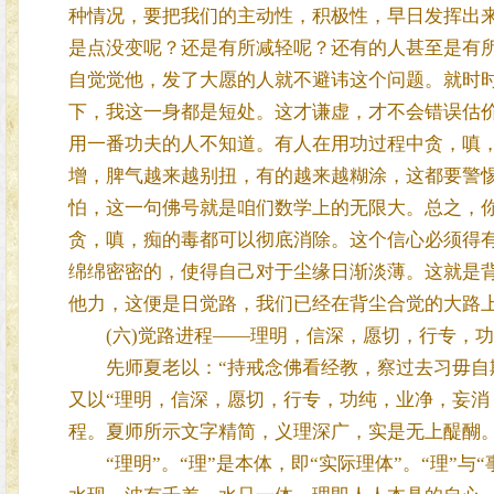
种情况，要把我们的主动性，积极性，早日发挥出
是点没变呢？还是有所减轻呢？还有的人甚至是有
自觉觉他，发了大愿的人就不避讳这个问题。就时
下，我这一身都是短处。这才谦虚，才不会错误估
用一番功夫的人不知道。有人在用功过程中贪，嗔
增，脾气越来越别扭，有的越来越糊涂，这都要警
怕，这一句佛号就是咱们数学上的无限大。总之，
贪，嗔，痴的毒都可以彻底消除。这个信心必须得
绵绵密密的，使得自己对于尘缘日渐淡薄。这就是
他力，这便是日觉路，我们已经在背尘合觉的大路
(六)觉路进程——理明，信深，愿切，行专，功
先师夏老以：“持戒念佛看经教，察过去习毋自欺
又以“理明，信深，愿切，行专，功纯，业净，妄消
程。夏师所示文字精简，义理深广，实是无上醍醐
“理明”。“理”是本体，即“实际理体”。“理”与