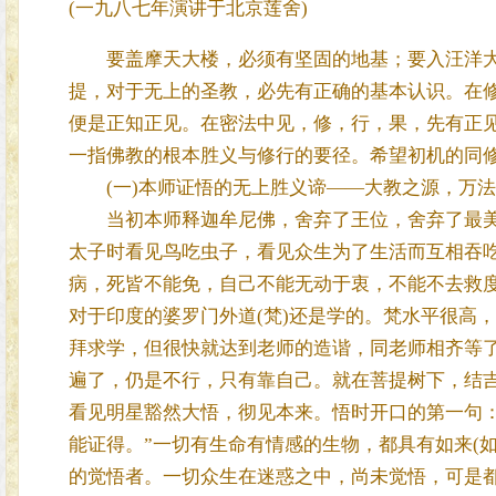
(一九八七年演讲于北京莲舍)
要盖摩天大楼，必须有坚固的地基；要入汪洋大
提，对于无上的圣教，必先有正确的基本认识。在
便是正知正见。在密法中见，修，行，果，先有正
一指佛教的根本胜义与修行的要径。希望初机的同
(一)本师证悟的无上胜义谛——大教之源，万法
当初本师释迦牟尼佛，舍弃了王位，舍弃了最美
太子时看见鸟吃虫子，看见众生为了生活而互相吞
病，死皆不能免，自己不能无动于衷，不能不去救
对于印度的婆罗门外道(梵)还是学的。梵水平很高
拜求学，但很快就达到老师的造谐，同老师相齐等
遍了，仍是不行，只有靠自己。就在菩提树下，结
看见明星豁然大悟，彻见本来。悟时开口的第一句
能证得。”一切有生命有情感的生物，都具有如来(
的觉悟者。一切众生在迷惑之中，尚未觉悟，可是