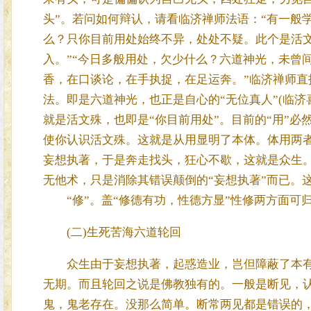
头”。若问如何辩认，请看临济禅师法语：“有一般
么？只你目前用处始终不异，处处不疑。此个是活文
入。”“今日多般用处，欠少什么？六道神光，未曾
香，在口谈论，在手执捉，在足运奔。”临济禅师
法。即是六道神光，也正是自心的“无位真人”(临
就是活文殊，也即是“你目前用处”。目前的“用”
使你认识活文殊。这就是从用显明了本体。体用两者
妄想执著，于是奔走找头，狂心不歇，这就是众生。
无他术，只是消除其错误颠倒的“妄想执著”而已。
“修”。盖“修德有功，性德方显”性修两方面可归纳
(二)生死苦海六道轮回
众生由于妄想执著，起惑造业，岂但障蔽了本有
无期。而且轮回之说是佛教独有的。一般是断见，
鬼，鬼老存在。没那么简单。断常两见都是错误的