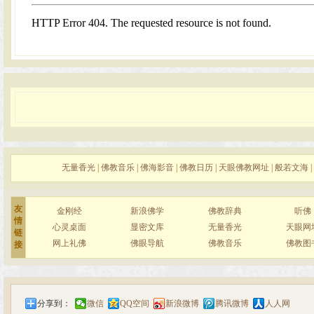
无量香光
|
佛教音乐
|
佛海影音
|
佛教日历
|
天眼佛教网址
|
般若文海
|
友
金刚经
新浪佛学
佛教辞典
听佛
情
心灵桌面
显密文库
无量香光
天眼网
链
网上礼佛
佛眼导航
佛教音乐
佛教图
接
分享到：
微信
QQ空间
新浪微博
腾讯微博
人人网