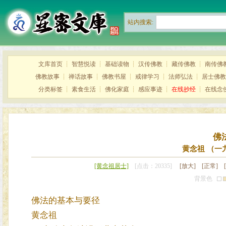
站内搜索:
文库首页
┊
智慧悦读
┊
基础读物
┊
汉传佛教
┊
藏传佛教
┊
南传佛
佛教故事
┊
禅话故事
┊
佛教书屋
┊
戒律学习
┊
法师弘法
┊
居士佛教
分类标签
┊
素食生活
┊
佛化家庭
┊
感应事迹
┊
在线抄经
┊
在线念
佛
黄念祖 （一
[黄念祖居士]
[点击：20335]
[放大]
[正常]
背景色
佛法的基本与要径
黄念祖