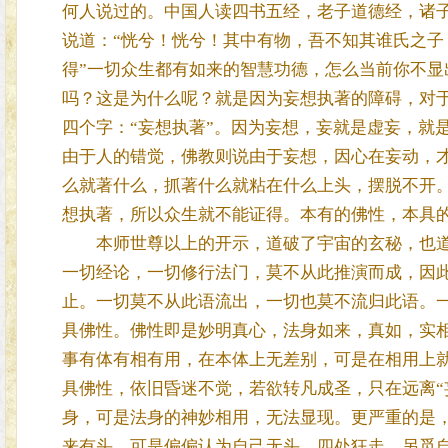
何人说过的。中国人读四书五经，老子道德经，诸
说道：“恍兮！恍兮！其中有物，吾不知其谁氏之子
得”一切众生都有如来的智慧功德，怎么当前你不
吗？这是为什么呢？就是因为妄想执著的障碍，对
四个字：“妄想执著”。因为妄想，妄就是虚妄，就
由于人的错觉，佛教则说由于妄想，因心在妄动，
么就著什么，抓著什么就粘在什么上头，摆脱不开
想执著，所以众生就不能证得。本有的佛性，本具
本师世尊以上的开示，道破了宇宙的玄秘，也道
一切经论，一切修行法门，莫不从此推演而成，因
止。一切莫不从此语流出，一切也莫不流归此语。
具佛性。佛性即是妙明真心，法身如来，真如，实相
事有体有相有用，在本体上无差别，可是在相用上
具佛性，依旧昏迷不觉，若欲转凡成圣，只在远离“
身，可是法身的神妙相用，无法显现。更严重的是
来有头，可是偏偏认为自己无头，四处狂走，另觅