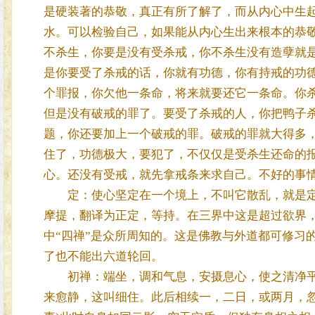
是硬装著的恭敬，真正有所了解了，而从内心中生
水。可以检验自己，如果能从内心生出来根本的恭
不杀生，你要是没有受杀戒，你不杀生没有造孽就
是你要受了杀戒的话，你就有功德，你有持戒的功
个罪报，你欠他一条命，将来就要还它一条命。你
但是没有破戒的罪了。要受了杀戒的人，你把鸭子
题，你还要加上一个破戒的罪。破戒的罪就大得多
住了，功德极大，要犯了，不仅仅是受杀生还命的
心。还没有受戒，就先拿戒条来求自己。不好的事
定：使心坚定在一个境上，不叫它散乱，就是定
摩提，翻译为正定，等持。在三界中这是超过欲界
中“四禅”是众所周知的。这是佛教与外道都可修习
了也不能出六道轮回。
初禅：端坐，调和气息，安摄息心，使之清净平
来愈静，这叫细住。此后相续一，二日，或两月，忽