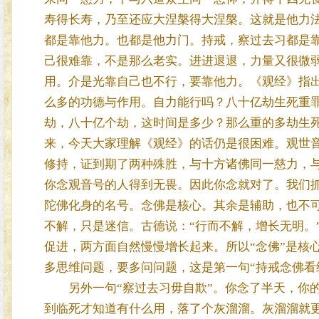
寿得长寿，乃至还应大涅槃得大涅槃。这就是他力
都是靠他力。也都是他力门。持戒，察过去习都是
己很难靠，不是那么老实。进进退退，力量又很微
用。介是光靠自己也不行，要靠他力。《观经》指
么多的功德与作用。自力能行吗？八十亿劫生死重
劫，八十亿个劫，这时间是多少？那么重的多劫生
来，今天大家理解《观经》的话仍是很困难。观世
修持，证到期了两种殊胜，与十方诸佛同一慈力，
你念观音号的人得到无畏。因此你念就对了。我们
陀佛化身的名号。念佛是核心。其余是辅助，也不
不解，只是迷信。古德说：“行而不解，增长无明。
促进，两方面自然慢慢增长起来。所以“念佛”是核
多思维问题，要多问问题，这是第一句“持戒念佛看
另外一句“察过去习毋自欺”。你念了半天，你的
到临死才知道有什么用，落了个灰溜溜。灰溜溜就