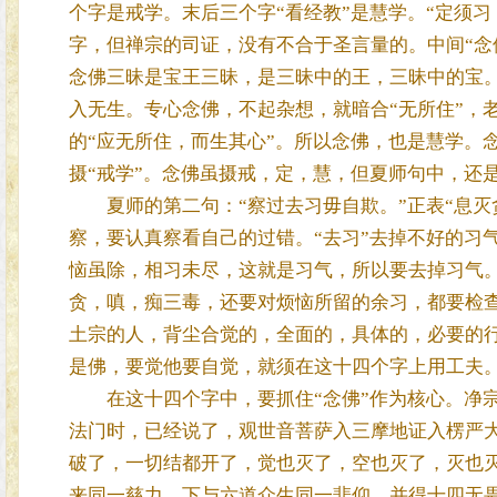
个字是戒学。末后三个字“看经教”是慧学。“定须
字，但禅宗的司证，没有不合于圣言量的。中间“念
念佛三昧是宝王三昧，是三昧中的王，三昧中的宝
入无生。专心念佛，不起杂想，就暗合“无所住”，
的“应无所住，而生其心”。所以念佛，也是慧学。
摄“戒学”。念佛虽摄戒，定，慧，但夏师句中，还是
夏师的第二句：“察过去习毋自欺。”正表“息灭贪
察，要认真察看自己的过错。“去习”去掉不好的习
恼虽除，相习未尽，这就是习气，所以要去掉习气。
贪，嗔，痴三毒，还要对烦恼所留的余习，都要检
土宗的人，背尘合觉的，全面的，具体的，必要的
是佛，要觉他要自觉，就须在这十四个字上用工夫
在这十四个字中，要抓住“念佛”作为核心。净宗
法门时，已经说了，观世音菩萨入三摩地证入楞严大
破了，一切结都开了，觉也灭了，空也灭了，灭也
来同一慈力，下与六道众生同一悲仰，并得十四无