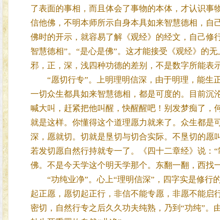
了表面的事相，而且体会了事物的本体，才认识事
信他佛，不明本师所示自身本具如来智慧德相，自己
佛时的开示，就容易了解《观经》的经文，自己修
智慧德相”。“是心是佛”。这才能接受《观经》的
邪，正，深，浅四种功德的差别，不是数字所能表
“愿切行专”。上明理明信深，由于明理，能生正
一切众生都具如来智慧德相，都是可度的。目前沉
喊大叫，赶紧把他叫醒，快醒醒吧！别发梦痴了，
就是这样。你懂得这个道理愿力就来了。众生都是
深，愿就切。切就是垦切与切合实际。不垦切的愿
若发切愿自然行持就专一了。《四十二章经》说：“
佛。不是今天学这个明天学那个。东翻一翻，西找
“功纯业净”。心上“理明信深”，四字实是修行
起正愿，愿切起正行，非信不能专愿，非愿不能启
密切，自然行专之后久久功夫纯熟，乃到“功纯”。