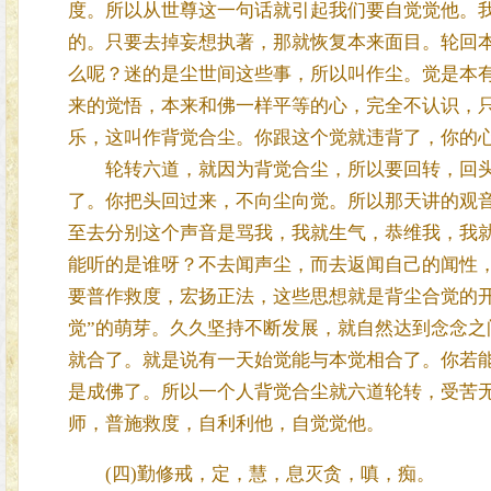
度。所以从世尊这一句话就引起我们要自觉觉他。
的。只要去掉妄想执著，那就恢复本来面目。轮回
么呢？迷的是尘世间这些事，所以叫作尘。觉是本
来的觉悟，本来和佛一样平等的心，完全不认识，
乐，这叫作背觉合尘。你跟这个觉就违背了，你的
轮转六道，就因为背觉合尘，所以要回转，回头
了。你把头回过来，不向尘向觉。所以那天讲的观
至去分别这个声音是骂我，我就生气，恭维我，我
能听的是谁呀？不去闻声尘，而去返闻自己的闻性
要普作救度，宏扬正法，这些思想就是背尘合觉的
觉”的萌芽。久久坚持不断发展，就自然达到念念
就合了。就是说有一天始觉能与本觉相合了。你若
是成佛了。所以一个人背觉合尘就六道轮转，受苦
师，普施救度，自利利他，自觉觉他。
(四)勤修戒，定，慧，息灭贪，嗔，痴。