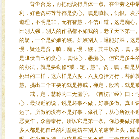
背尘合觉，再把他说得具体一点。在尘劳之中最
利，好色贪杯等等都是贪心。嗔是嗔恨，仇恨。发
道理，不明是非，无有智慧，不信正道，这是痴心。
比别人强，别人的作品都不如我的，老子天下第一
的疑，一个是妒嫉的嫉。妒嫉别人，逞能好胜，这
慢，疑还是贪，嗔，痴，慢，嫉，其中以贪，嗔，痴
是降伏自己的贪心，嗔恨心，愚痴心。但它是多生
的办法，就是要勤修“戒，定，慧”。贪，嗔，痴是
挑出的三样，这六样是六度，六度总括万行，菩萨
慧。挑出三个主要的就是持戒，禅定，般若，就是
戒，定，慧称为三无漏学。《首楞严经》曰：“摄
心，最浅近的说，说是坏事不做，好事多做。真正
运了。所做的没有不是好事，像孔子，从心所欲不
恶莫作，众善奉行。所以它是第一条。你总要做好
多人都是把自己的利益建筑在别人的痛苦上头，踩