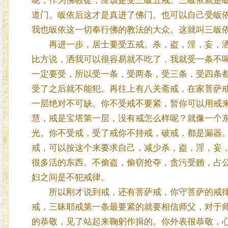
呢，作为佛教徒，应该是受三皈五戒。三皈依就是
道门。皈依后这才是真进了佛门。也可以自己受皈
我也皈依这一切奉行佛的教法的大众。这就叫三皈
再进一步，居士要受五戒。杀，盗，淫，妄，洒
比方说，洒我可以很容易就不吃了，我就受一条不
一定要受，所以受一条，受两条，受三条，受四条
受了之后就不能犯。再往上有八关斋戒，在家菩萨
一层绝对不可缺。你不受戒不要紧，暂你可以用戒
慧，戒是宝塔第一层，没有戒怎么样呢？就像一个
光。你不受戒，受了戒你不持戒，破戒，都是漏器
戒，可以按这个来要求自己，减少杀，盗，淫，妄
很多活的东西。不偷盗，偷窃抢夺，贪污受贿，占
妇之间是不犯戒律。
所以刚才说到戒，还有菩萨戒，你守菩萨的戒律
戒，三昧耶戒第一条最要紧的就要相信师父，对于
的恭敬，见了站起来鞠躬作揖的。你外表很恭敬，