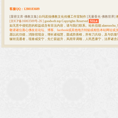
客服QQ：1280183689
[显密文库·佛教文集]
白玛若拙佛教文化传播工作室制作
[无量香光·佛教世界]
[京ICP备16063509号-26 ]
goodweb.top Copyrights Reserved
51La
如无意中侵犯您的权益或含有非法内容，请与我们联系。站长信箱:alanruochu_99@
敬请诸位善心佛友在论坛、博客、facebook或其他地方转贴或相告本站网址
愿以此功德，消除宿现业，增长诸福慧，圆成胜善根，所有刀兵劫，及与饥馑
辗转流通者，现眷咸安宁，先亡获超升，风雨常调顺，人民悉康宁，法界诸含