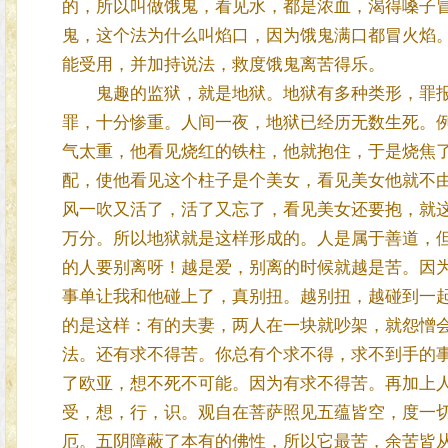
的，所以叫做饿鬼，看见水，都是浓血，渴得嗓子
鬼，这个法为什么叫焰口，因为饿鬼满口都冒火焰
能受用，并加持说法，救度饿鬼离苦得乐。
鬼趣的监狱，就是地狱。地狱有多种类形，罪报
罪，十分惨重。人间一夜，地狱已经历无数生死。
气太重，他看见烧红的铁柱，他就抱住，于是烧焦
配，使他看见这个柱子是个美女，看见美女他就不
风一吹又活了，活了又忘了，看见美女还要抱，就
万分。所以地狱就是这样形成的。人是属于善道，
的人要别离呀！越是爱，别离的时候就越是苦。因
事单让我和他碰上了，真别扭。越别扭，越碰到一
的是这样：有的夫妻，两人在一块就吵架，就怨憎
法。还有求不得苦。你总有个求不得，求不到手的
了欧亚，想不死不可能。因为有求不得苦。再加上人
受，想，行，识。观自在菩萨照见五蕴皆空，度一
厄。五阴障蔽了本有的佛性，所以它最苦，余苦皆