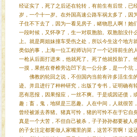
经证实了，死了之后还在轮转，有前生有后世，已
岁，一个十一岁。在外国高速公路车祸太多了，因
子住不下去了，因为一看见房子，睹物思人啊！她
一段时候，又怀孕了，生一对双胞胎。双胞胎没什
上。就是两姐妹撞车受伤之处，所以今生这个地方
类似的事，上海一位工程师访问了一个记得前生的
一枪从后面打进来，他就死了。死了他就投胎了。他
一摸，果然在脊椎旁边凹下去一公分多，是一个坑
佛教的轮回之说，不但国内当前有许多活生生的
迹。并且进行了种种研究，出版了专书，证明确有
恶有恶报，因果报应，一丝不爽。于是或因还债，或
趣；畜，鬼，地狱是三恶趣。人在中间，人就很苦
曾经被派去养猪。猪真可怜，猪的可怜不在于它自
真是一个大苦，不但自己被杀，子子孙孙都要被人
的子女注定都要做人家嘴里的菜，这苦不苦啊！这