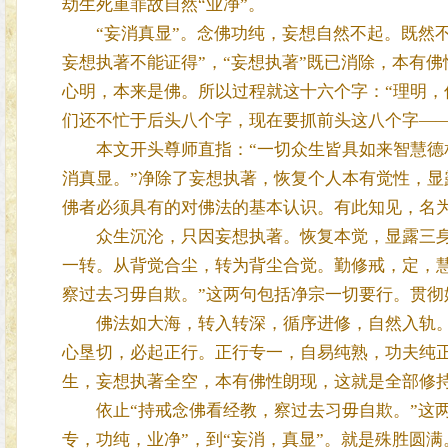
劫生死重罪故自然“业净”。
“妄消真显”。念佛功纯，妄想自然不起。既然不起
妄想执著不能证得”，“妄想执著”既已消除，本有
心明，本来是佛。所以过程就这十六个字：“理明，
们还不忙于后头八个字，现在要抓前头这八个字——
本文开头尊师直指：“一切众生皆具如来智慧德相
消真显。”净除了妄想执著，恢复个人本有觉性，
佛者必须具有的对佛法的基本认识。有此知见，名
众生沉沦，只因妄想执著。恢复本觉，显露三身
一转。从背觉合尘，转为背尘合觉。勤修戒，定，
察过去习毋自欺。”这两句包括净宗一切要行。贯彻
佛法如大海，转入转深，循序进修，自然入轨。
心垦切，必起正行。正行专一，自易纯熟，功夫纯
生，妄想执著全空，本有佛性朗现，这就是全部修
依止“持戒念佛看经教，察过去习毋自欺。”这两
专，功纯，业净”，到“妄消，真显”。就是殊胜圆