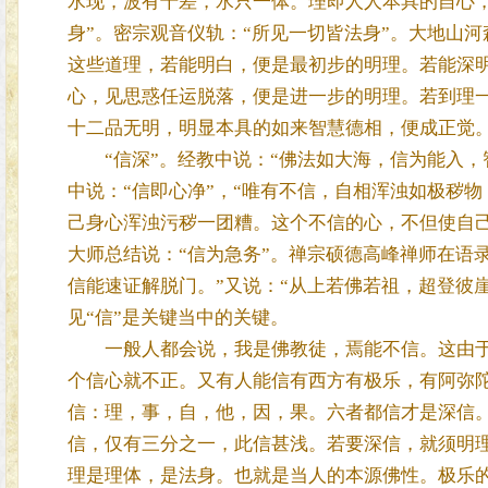
水现，波有千差，水只一体。理即人人本具的自心
身”。密宗观音仪轨：“所见一切皆法身”。大地山
这些道理，若能明白，便是最初步的明理。若能深
心，见思惑任运脱落，便是进一步的明理。若到理
十二品无明，明显本具的如来智慧德相，便成正觉
“信深”。经教中说：“佛法如大海，信为能入，
中说：“信即心净”，“唯有不信，自相浑浊如极秽
己身心浑浊污秽一团糟。这个不信的心，不但使自
大师总结说：“信为急务”。禅宗硕德高峰禅师在语
信能速证解脱门。”又说：“从上若佛若祖，超登彼
见“信”是关键当中的关键。
一般人都会说，我是佛教徒，焉能不信。这由于
个信心就不正。又有人能信有西方有极乐，有阿弥
信：理，事，自，他，因，果。六者都信才是深信
信，仅有三分之一，此信甚浅。若要深信，就须明理。
理是理体，是法身。也就是当人的本源佛性。极乐