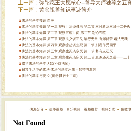
上一篇：
弥陀愿王大愿核心--善导大师独尊之五
下一篇：
黄念祖善知识事迹简介
佛法的基本知识 自序
佛法的基本知识 第一章 观察世法谈佛法 第二节 三时教及三藏十二分教.
佛法的基本知识 第二章 观察五蕴世间 第二节 别论五蕴
佛法的基本知识 第三章 观察法义谈正见 诸行无常 有漏皆苦 诸法无我..
佛法的基本知识 第四章 观察缘起谈生死 第二节 别说作受因果
佛法的基本知识 第五章 观察生死谈寂灭 第一节 释有支还灭
佛法的基本知识 第五章 观察生死谈寂灭 第三节 直趣还灭之道——三十.
修学佛法的基本认知(济群法师)
日常生活中的佛法 佛法的基本思想－知苦与离苦
佛法的基本与要径 (黄念祖居士主讲)
佛海影音
－
法师视频
音乐视频
视频推荐
视频分类
－
佛教