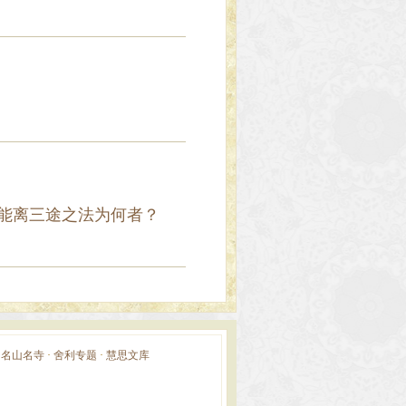
能离三途之法为何者？
·
名山名寺
·
舍利专题
·
慧思文库