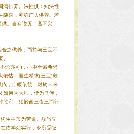
圆满供养。法性供：知法性
生随喜，亦称广大供养。若
而供。自有说无，吝不兴
相合之供养；而於与三宝不
宝。
不念亦可)，心中至诚希求
依怙，而生希求(三宝)救
皈依，自皈依後，对於未来
又如佛为大师，僧为良伴，
种胜利，须於画三夜三而行
切生中常为苦逼。故当立
重在依学处实行，令所受皈