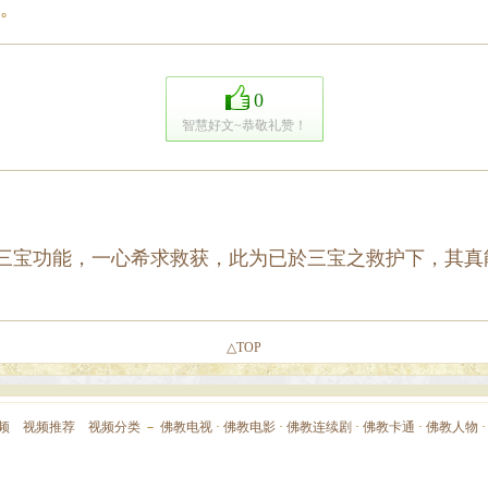
。
0
智慧好文~恭敬礼赞！
三宝功能，一心希求救获，此为已於三宝之救护下，其真
△TOP
频
视频推荐
视频分类
－
佛教电视
·
佛教电影
·
佛教连续剧
·
佛教卡通
·
佛教人物