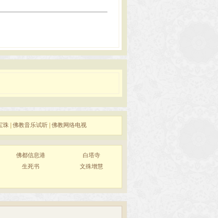
宝珠
|
佛教音乐试听
|
佛教网络电视
佛都信息港
白塔寺
生死书
文殊增慧