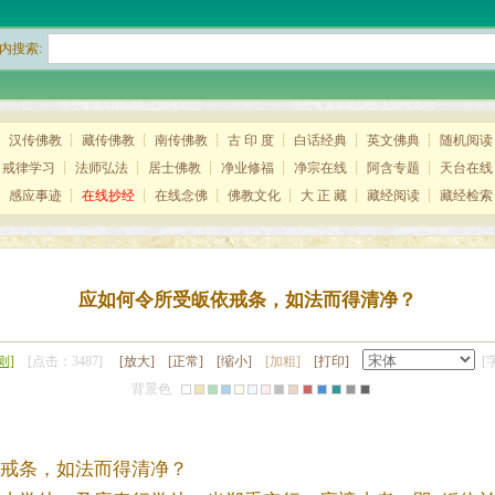
内搜索:
┊
汉传佛教
┊
藏传佛教
┊
南传佛教
┊
古 印 度
┊
白话经典
┊
英文佛典
┊
随机阅读
┊
戒律学习
┊
法师弘法
┊
居士佛教
┊
净业修福
┊
净宗在线
┊
阿含专题
┊
天台在线
┊
感应事迹
┊
在线抄经
┊
在线念佛
┊
佛教文化
┊
大 正 藏
┊
藏经阅读
┊
藏经检索
应如何令所受皈依戒条，如法而得清净？
则]
[点击：3487]
[放大]
[正常]
[缩小]
[加粗]
[打印]
[
背景色
戒条，如法而得清净？