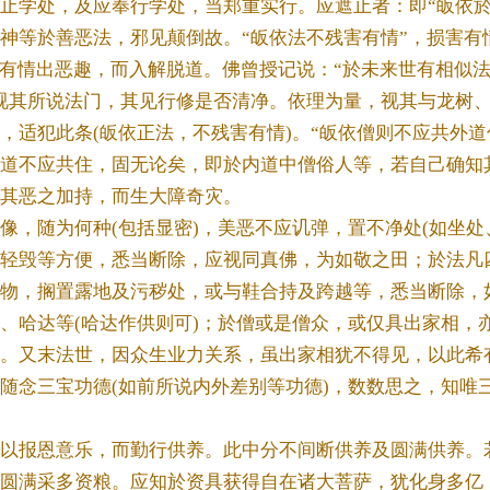
学处，及应奉行学处，当郑重实行。应遮止者：即“皈依於
神等於善恶法，邪见颠倒故。“皈依法不残害有情”，损害有
导有情出恶趣，而入解脱道。佛曾授记说：“於未来世有相似
视其所说法门，其见行修是否清净。依理为量，视其与龙树
，适犯此条(皈依正法，不残害有情)。“皈依僧则不应共外道
道不应共住，固无论矣，即於内道中僧俗人等，若自己确知其
其恶之加持，而生大障奇灾。
随为何种(包括显密)，美恶不应讥弹，置不净处(如坐处
轻毁等方便，悉当断除，应视同真佛，为如敬之田；於法凡
物，搁置露地及污秽处，或与鞋合持及跨越等，悉当断除，
、哈达等(哈达作供则可)；於僧或是僧众，或仅具出家相，
。又末法世，因众生业力关系，虽出家相犹不得见，以此希
念三宝功德(如前所说内外差别等功德)，数数思之，知唯
报恩意乐，而勤行供养。此中分不间断供养及圆满供养。若
圆满采多资粮。应知於资具获得自在诸大菩萨，犹化身多亿