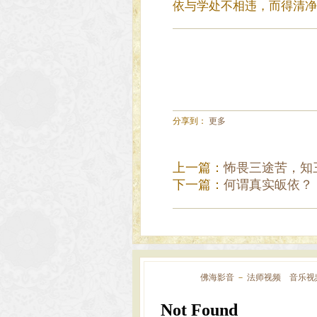
依与学处不相违，而得清净
分享到：
更多
上一篇：
怖畏三途苦，知
下一篇：
何谓真实皈依？
佛海影音
－
法师视频
音乐视