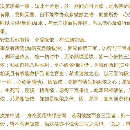
次第所举十事，知此十差别，於一座间亦可具修，是名菩萨
有限，意则无量。自不能举办众多微妙之物，於他所办，心
即以坛供(曼遮)及水，与无主物而供亦得，当以信心及修行
果。
立其他有情，令受皈依，有法施功德。
及有所需(如病灾急须救治)，皆应仰赖三宝，以行与三宝
，则不当依从。惟一切时中，无论顺境逆境，皆一心依於三
：知如前说八种胜利，至心皈依佛法僧，为我作救护(口中
相识且有权能救护己者之官吏，希求速救之心。以三宝为极大
中一种，心於境感动)。因皈依，令馀有情生起皈依之心；果
、生死苦，度脱一切有情，愿得三宝果位，此即果相皈依。
依，乃果相皈依。知如是皈依之体、因、果等，复念前说种
第中说：“身命受用终须舍离，若因彼故而舍三宝者，则一
命，皆不舍离皈依，虽戏笑亦不说舍三宝之言也。”总之，