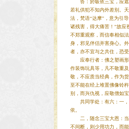
答：於皈依三宝，应遮止
若礼供犯不知内外差别。天
法，梵语“达摩”，意为引
诸残害，得大痛苦！”故应
不郑重观察，而信奉相似法
身，邪见伴侣并害身心。外
者，亦不宜与之共住，恐受
应奉行者：佛之塑画形像，
作装饰玩具等，凡不敬重及
敬，不应质当经典，作为货
至不能在经上堆置佛像铃杵
别，而兴仇视，应敬僧如宝
共同学处：有六：一，随
依。
二，随念三宝大恩：当以
不间断，则少用功力，而能