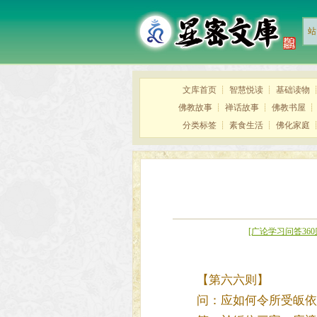
站
文库首页
┊
智慧悦读
┊
基础读物
佛教故事
┊
禅话故事
┊
佛教书屋
分类标签
┊
素食生活
┊
佛化家庭
[广论学习问答360
【第六六则】
问：应如何令所受皈依