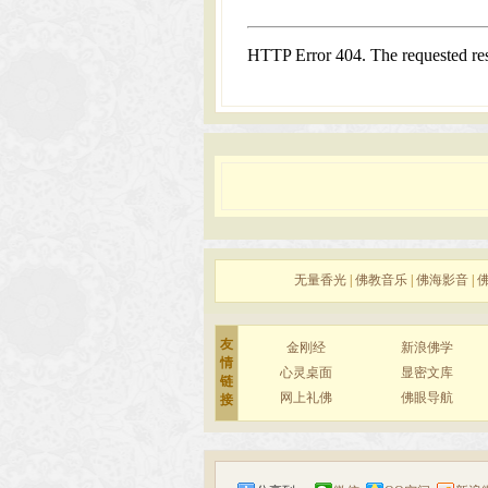
无量香光
|
佛教音乐
|
佛海影音
|
友
金刚经
新浪佛学
情
心灵桌面
显密文库
链
网上礼佛
佛眼导航
接