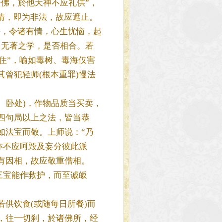
佛，於他天神不应礼供”，
情，即为非法，故应遮止。
法，令诸有情，心生忧恼，起
、无著之学，是否相合。若
住”，喻如毒树、毒海仅害
曾犯轻师(根本重罪)慢法
、卧处)，作物品质当买卖，
四句局以上之法，皆当恭
如法宝而敬。上师说：“乃
亦不应呵毁及妄分彼此派
有因相，故应敬重僧相。
三宝能作救护，而至诚皈
供饮食(或随每日所餐)而
，往一切刹，於诸佛所，经