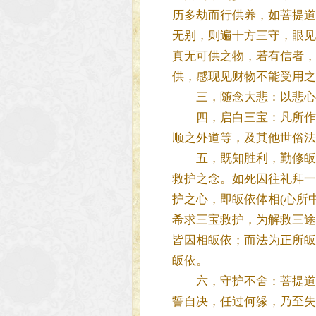
历多劫而行供养，如菩提道
无别，则遍十方三守，眼见
真无可供之物，若有信者，
供，感现见财物不能受用之
三，随念大悲：以悲心安
四，启白三宝：凡所作事
顺之外道等，及其他世俗法
五，既知胜利，勤修皈依
救护之念。如死囚往礼拜一
护之心，即皈依体相(心所
希求三宝救护，为解救三途
皆因相皈依；而法为正所皈
皈依。
六，守护不舍：菩提道次
誓自决，任过何缘，乃至失