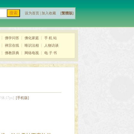
设为首页
|
加入收藏
[繁體版]
┊
佛学问答
┊
佛化家庭
┊
手 机 站
┊
禅宗在线
┊
唯识法相
┊
人物访谈
┊
佛教辞典
┊
网络电视
┊
电 子 书
字体:17px]
[手机版]