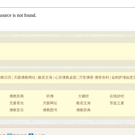
佛教日历
|
天眼佛教网址
|
般若文海
|
心灵佛教桌面
|
万世佛香·佛骨舍利
|
金刚萨埵如意
佛教辞典
听佛
大藏经
在线抄经
无量香光
天眼网址
般若文海
菩提之夏
佛教音乐
佛教图书
佛教辞典