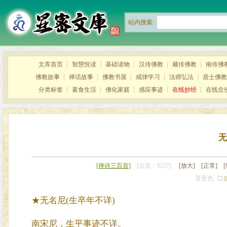
站内搜索:
文库首页
┊
智慧悦读
┊
基础读物
┊
汉传佛教
┊
藏传佛教
┊
南传佛
佛教故事
┊
禅话故事
┊
佛教书屋
┊
戒律学习
┊
法师弘法
┊
居士佛教
分类标签
┊
素食生活
┊
佛化家庭
┊
感应事迹
┊
在线抄经
┊
在线念
无
[禅诗三百首]
[点击：9237]
[放大]
[正常]
背景色
★无名尼(生卒年不详)
南宋尼，生平事迹不详。