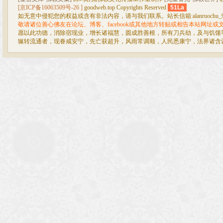
[京ICP备16063509号-26 ]
goodweb.top Copyrights Reserved
51La
如无意中侵犯您的权益或含有非法内容，请与我们联系。站长信箱:alanruochu_99@
敬请诸位善心佛友在论坛、博客、facebook或其他地方转贴或相告本站网址
愿以此功德，消除宿现业，增长诸福慧，圆成胜善根，所有刀兵劫，及与饥馑
辗转流通者，现眷咸安宁，先亡获超升，风雨常调顺，人民悉康宁，法界诸含