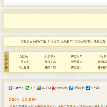
无量香光
|
佛教音乐
|
佛海影音
|
佛教日历
|
天眼佛教网址
|
般若文海
|
友
金刚经
新浪佛学
佛教辞典
听佛
情
心灵桌面
显密文库
无量香光
天眼网
链
网上礼佛
佛眼导航
佛教音乐
佛教图
接
分享到：
微信
QQ空间
新浪微博
腾讯微博
人人网
客服QQ：1280183689
[显密文库·佛教文集]
白玛若拙佛教文化传播工作室制作
[无量香光·佛教世界]