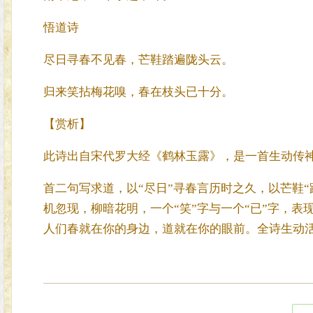
悟道诗
尽日寻春不见春，芒鞋踏遍陇头云。
归来笑拈梅花嗅，春在枝头已十分。
【赏析】
此诗出自宋代罗大经《鹤林玉露》，是一首生动传
首二句写求道，以“尽日”寻春言历时之久，以芒鞋
机忽现，柳暗花明，一个“笑”字与一个“已”字，
人们春就在你的身边，道就在你的眼前。全诗生动