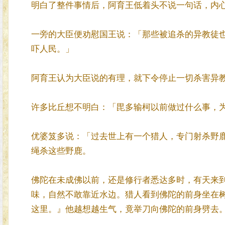
明白了整件事情后，阿育王低着头不说一句话，内
一旁的大臣便劝慰国王说：「那些被追杀的异教徒
吓人民。」
阿育王认为大臣说的有理，就下令停止一切杀害异
许多比丘想不明白：「毘多输柯以前做过什么事，
优婆笈多说：「过去世上有一个猎人，专门射杀野
绳杀这些野鹿。
佛陀在未成佛以前，还是修行者悉达多时，有天来
味，自然不敢靠近水边。猎人看到佛陀的前身坐在
这里。』他越想越生气，竟举刀向佛陀的前身劈去