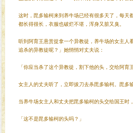
这时，毘多输柯来到养牛场已经有很多天了，每天
都长得很长，衣服也破烂不堪，浑身又脏又臭。
听到阿育王悬赏捉拿一个异教徒，养牛场的女主人
追杀的异教徒呢？」她悄悄对丈夫说：
「你应当杀了这个异教徒，割下他的头，交给阿育
女主人的丈夫听了，立即拔刀去杀毘多输柯。毘多
当养牛场女主人和丈夫把毘多输柯的头交给国王时
「这不是毘多输柯的头吗？」