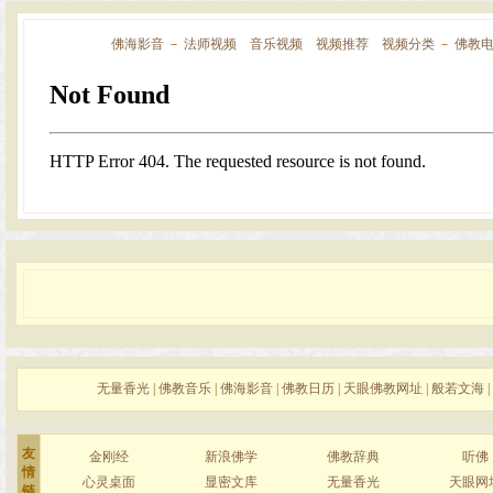
佛海影音
－
法师视频
音乐视频
视频推荐
视频分类
－
佛教
无量香光
|
佛教音乐
|
佛海影音
|
佛教日历
|
天眼佛教网址
|
般若文海
|
友
金刚经
新浪佛学
佛教辞典
听佛
情
心灵桌面
显密文库
无量香光
天眼网
链