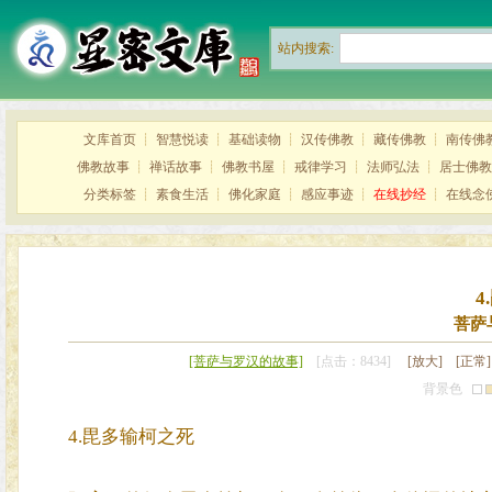
站内搜索:
文库首页
┊
智慧悦读
┊
基础读物
┊
汉传佛教
┊
藏传佛教
┊
南传佛
佛教故事
┊
禅话故事
┊
佛教书屋
┊
戒律学习
┊
法师弘法
┊
居士佛教
分类标签
┊
素食生活
┊
佛化家庭
┊
感应事迹
┊
在线抄经
┊
在线念
4
菩萨
[菩萨与罗汉的故事]
[点击：8434]
[放大]
[正常]
背景色
4.毘多输柯之死