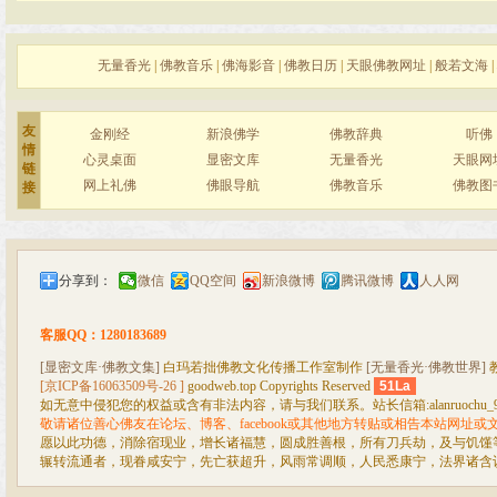
无量香光
|
佛教音乐
|
佛海影音
|
佛教日历
|
天眼佛教网址
|
般若文海
|
友
金刚经
新浪佛学
佛教辞典
听佛
情
心灵桌面
显密文库
无量香光
天眼网
链
网上礼佛
佛眼导航
佛教音乐
佛教图
接
分享到：
微信
QQ空间
新浪微博
腾讯微博
人人网
客服QQ：1280183689
[显密文库·佛教文集]
白玛若拙佛教文化传播工作室制作
[无量香光·佛教世界]
[京ICP备16063509号-26 ]
goodweb.top Copyrights Reserved
51La
如无意中侵犯您的权益或含有非法内容，请与我们联系。站长信箱:alanruochu_99@
敬请诸位善心佛友在论坛、博客、facebook或其他地方转贴或相告本站网址
愿以此功德，消除宿现业，增长诸福慧，圆成胜善根，所有刀兵劫，及与饥馑
辗转流通者，现眷咸安宁，先亡获超升，风雨常调顺，人民悉康宁，法界诸含