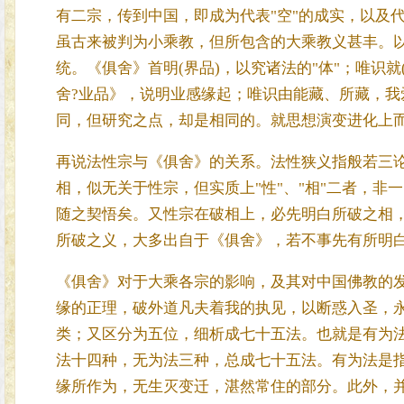
有二宗，传到中国，即成为代表"空"的成实，以及代
虽古来被判为小乘教，但所包含的大乘教义甚丰。
统。《俱舍》首明(界品)，以究诸法的"体"；唯识就
舍?业品》，说明业感缘起；唯识由能藏、所藏，我爱
同，但研究之点，却是相同的。就思想演变进化上
再说法性宗与《俱舍》的关系。法性狭义指般若三
相，似无关于性宗，但实质上"性"、"相"二者，非一
随之契悟矣。又性宗在破相上，必先明白所破之相
所破之义，大多出自于《俱舍》，若不事先有所明
《俱舍》对于大乘各宗的影响，及其对中国佛教的
缘的正理，破外道凡夫着我的执见，以断惑入圣，
类；又区分为五位，细析成七十五法。也就是有为
法十四种，无为法三种，总成七十五法。有为法是
缘所作为，无生灭变迁，湛然常住的部分。此外，