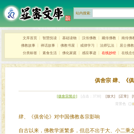
站内搜索:
文库首页
┊
智慧悦读
┊
基础读物
┊
汉传佛教
┊
藏传佛教
┊
南传佛
佛教故事
┊
禅话故事
┊
佛教书屋
┊
戒律学习
┊
法师弘法
┊
居士佛教
分类标签
┊
素食生活
┊
佛化家庭
┊
感应事迹
┊
在线抄经
┊
在线念
俱舍宗 肆、《
[俱舍宗简介]
[点击：3730]
[放大]
[正常]
背景色
肆、《俱舍论》对中国佛教各宗影响
自古以来，佛教学派繁多，但总不出于大、小二乘