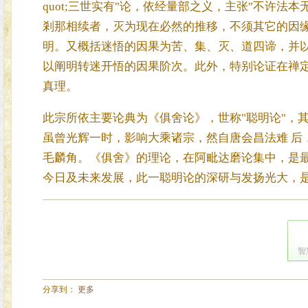
quot;三世实有"论，依经量部之义，主张"不许
剎那相续者，灭为现在必然的推移，不须其它的因
明。又概括迷悟的因果为苦、集、灭、道四谛，并
以阐明转迷开悟的因果阶次。此外，特别论证在禅
真理。
此宗所依主要论典为《俱舍论》，世称"聪明论"，
虽曾光辉一时，影响大乘诸宗，然自唐会昌法难 后
毛麟角。《俱舍》的理论，在阿毗达磨论集中，是
今日及未来发展，此一聪明论的深研与发扬光大，
智
分享到：
更多