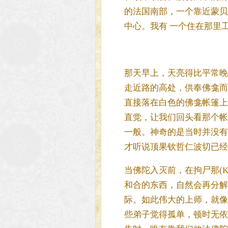
的法国南部，一个靠近蒙贝里叶(
中心。我有 一个住在那里
那天早上，天亮得比平常晚
走近路的高处，供奉佛龛而
直接落在白色的佛龛帐篷上
直觉，让我们回头看那个帐
一般。神奇的是当时并没有
才听说顶果钦哲仁波切已经
当佛陀入灭前，在拘尸那(K
和合的东西，自然会再分解
际。如此伟大的上师，就像
些弟子觉得孤单，顿时无依