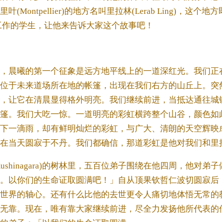
Montpellier)的地方名叫里拉林(Lerab Ling)，这
工作的学生，让他来告诉大家这个故事吧！
，晨曦的第一个征象是远方地平线上的一道深红光。我们正
位于未来道场所在地的帐篷，出现在我们右方的山丘上。突
，让它在清晨显得格外明亮。我们继续前进，当抵达通往城
篷。我们大吃一惊。一道明亮的彩虹横跨整个山谷，颜色如
下一滴雨，却有鲜明灿烂的彩虹，与广大、清朗的天空辉映
在当天圆寂于不丹。我们都确信，那道彩虹是他对我们和里
ushinagara)的树林里，五百位弟子围绕在他四周，他对
。以你们的生命证取圆满吧！」自从顶果钦哲仁波切圆寂后
世界的轴心。还有什么比他的去世更令人痛切地体悟无常的
无靠。现在，唯有靠大家继续前进，尽全力发扬他所代表的