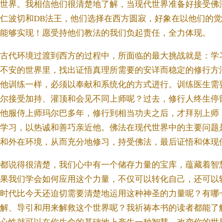
世界。我相信他们很清楚地了解，当现代世界准备好接受佛
仁波切和DB法王，他们选择在西方圆寂，好象在以他们的
能够实现！愿受持他们教法的我们负起责任，全力体现。
古代环境过渡到西方的过程中，所面临的最大挑战就是：学
不安的世界里，找出证悟真理所需要的安详而稳定的修行方
他训练一样，必须以奉献和系统化的方式进行。训练医生需
尔接受加持、灌顶和会见不同上师呢？过去，修行人终生停
他服侍上师玛尔巴多年，修行到相当功夫之后，才拜别上师
学习，以热诚和善巧亲近他。佛法在现代世界中的主要问题
和外在环境，从而充分地修习，持受佛法，最后证悟和体现
都说得很清楚，我们心中有一个储存力量的宝库，蕴藏着智
果我们学会如何应用这个力量，不仅可以转化自己，还可以
时代比今天还迫切需要清楚地运用这种神圣的力量呢？有哪
解、导引和用来解救这个世界呢？我祈祷本书的读者都能了