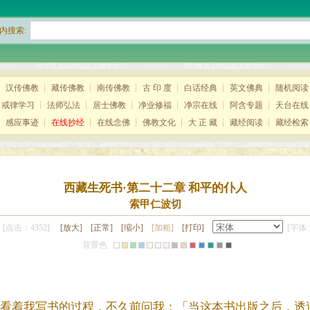
内搜索:
┊
汉传佛教
┊
藏传佛教
┊
南传佛教
┊
古 印 度
┊
白话经典
┊
英文佛典
┊
随机阅读
┊
戒律学习
┊
法师弘法
┊
居士佛教
┊
净业修福
┊
净宗在线
┊
阿含专题
┊
天台在线
┊
感应事迹
┊
在线抄经
┊
在线念佛
┊
佛教文化
┊
大 正 藏
┊
藏经阅读
┊
藏经检索
西藏生死书·第二十二章 和平的仆人
索甲仁波切
[点击：4352]
[放大]
[正常]
[缩小]
[加粗]
[打印]
[字体:1
背景色
看着我写书的过程，不久前问我：「当这本书出版之后，透