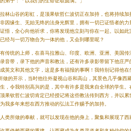
的弟子：「以我们的生命证取圆满。」
拉林山谷的彩虹，是顶果钦哲仁波切正在加持，也将持续加
非因缘生、无始无终的法身光辉里，拥有一切已证悟者的力
证悟，全心向他祈求，你将发现他立刻与你在一起。以如此
已经与一切万物合为一体的他，又会到哪里呢？
有传统的上师，在喜马拉雅山、印度、欧洲、亚洲、美国传
录音带，录下他的声音和教法，还有许多录影带留下他庄严
成英文和其他文字，这是多有福报的事啊！我特别记得他在
e)附近所做的开示，当时他往外凝视山谷和高山，其景色几乎像
生，令我特别高兴的是，其中有许多是我来自全球的学生。
顶果钦哲仁波切肯定已经授记将这些教法传到西方，并以累
为我多年来想在西方推动的弘法工作赐予的加持。
人类所做的奉献，就可以发现在他的身上，聚集和展现了西
许要倚赖西藏的重建，让西藏成为各类寻道者和各种信仰的