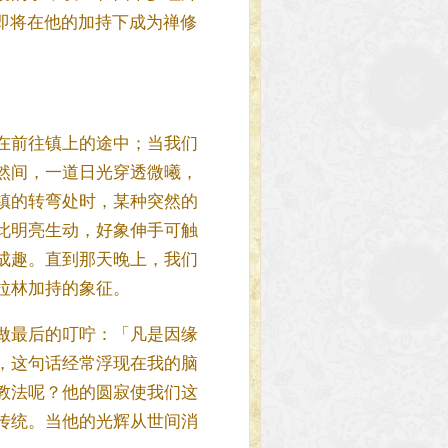
个地方即将在他的加持下成为禅修
在前往镇上的途中；当我们
然间，一道日光穿透微曦，
镇的转弯处时，某种突然的
此明亮生动，好象伸手可触
成趣。直到那天晚上，我们
拉林加持的象征。
弟子做最后的叮咛：「凡是因缘
，这句话经常浮现在我的脑
教法呢？他的圆寂使我们这
传统。当他的光辉从世间消