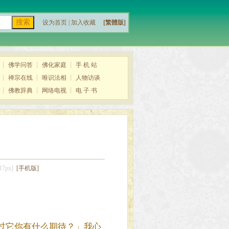
设为首页
|
加入收藏
[繁體版]
┊
佛学问答
┊
佛化家庭
┊
手 机 站
┊
禅宗在线
┊
唯识法相
┊
人物访谈
┊
佛教辞典
┊
网络电视
┊
电 子 书
7px]
[手机版]
过它你有什么期待？」我心