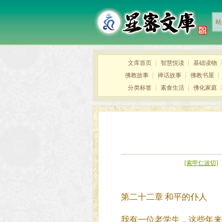
站
文库首页
┊
智慧悦读
┊
基础读物
佛教故事
┊
禅话故事
┊
佛教书屋
分类标签
┊
素食生活
┊
佛化家庭
[索甲仁波切]
第二十二章 和平的仆人
我有一位老学生，这些年来