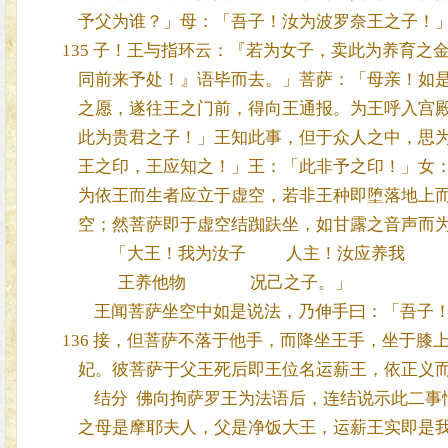
予父为谁？」母：「吾子！汝为波罗奈王之子！」
135 子！王与指环云：『若为女子，卖此为养育之
同前来予处！』语毕而去。」菩萨：「母亲！如是
之愿，遂往王之门前，得向王通报。为王呼入宫殿
此为贵君之子！」王知此事，但于众人之中，思为
王之印，王应知之！」王：「此非予之印！」女：
为依王而生者应立于虚空，若非王种即堕落地上而
空；然菩萨即于虚空结踟趺坐，如甘露之音声而为
「大王！我为汝子 人主！汝应养我
王养他物 况己之子。」
王闻菩萨坐空中如是说法，乃伸手曰：「吾子！
136 接，但菩萨不落于他手，而降坐王手，坐于膝
妃。彼菩萨于父王死后即王位名运薪王，依正义而
结分 佛向拘萨罗王为法语后，连结说示此二事
之母是摩耶夫人，父是净饭大王，运薪王实即是