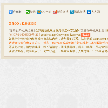
分享到：
微信
QQ空间
新浪微博
腾讯微博
人人网
客服QQ：1280183689
[显密文库·佛教文集]
白玛若拙佛教文化传播工作室制作
[无量香光·佛教世界]
[京ICP备16063509号-26 ]
goodweb.top Copyrights Reserved
51La
如无意中侵犯您的权益或含有非法内容，请与我们联系。站长信箱:alanruochu_99@
敬请诸位善心佛友在论坛、博客、facebook或其他地方转贴或相告本站网址
愿以此功德，消除宿现业，增长诸福慧，圆成胜善根，所有刀兵劫，及与饥馑
辗转流通者，现眷咸安宁，先亡获超升，风雨常调顺，人民悉康宁，法界诸含