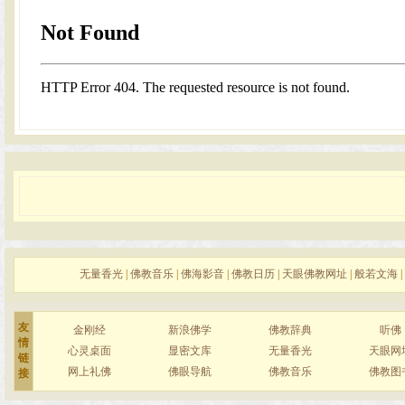
无量香光
|
佛教音乐
|
佛海影音
|
佛教日历
|
天眼佛教网址
|
般若文海
|
友
金刚经
新浪佛学
佛教辞典
听佛
情
心灵桌面
显密文库
无量香光
天眼网
链
网上礼佛
佛眼导航
佛教音乐
佛教图
接