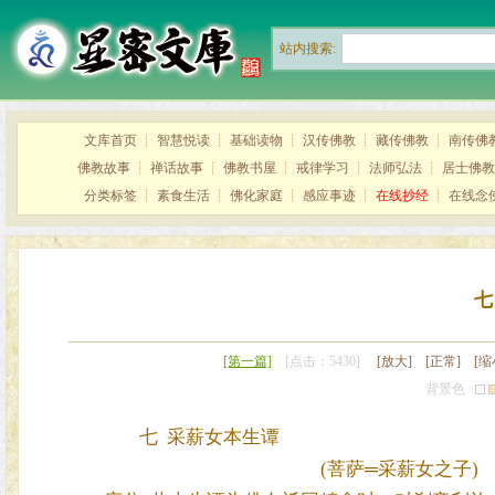
站内搜索:
文库首页
┊
智慧悦读
┊
基础读物
┊
汉传佛教
┊
藏传佛教
┊
南传佛
佛教故事
┊
禅话故事
┊
佛教书屋
┊
戒律学习
┊
法师弘法
┊
居士佛教
分类标签
┊
素食生活
┊
佛化家庭
┊
感应事迹
┊
在线抄经
┊
在线念
七
[第一篇]
[点击：5430]
[放大]
[正常]
[缩
背景色
七 采薪女本生谭
(菩萨═采薪女之子)