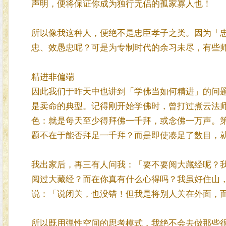
声明，便将保证你成为独行无侣的孤家寡人也！
所以像我这种人，便绝不是忠臣孝子之类。因为「
忠、效愚忠呢？可是为专制时代的余习未尽，有些
精进非偏端
因此我们于昨天中也讲到「学佛当如何精进」的问
是卖命的典型。记得刚开始学佛时，曾打过煮云法
色：就是每天至少得拜佛一千拜，或念佛一万声。
题不在于能否拜足一千拜？而是即使凑足了数目，
我出家后，再三有人问我：「要不要阅大藏经呢？
阅过大藏经？而在你真有什么心得吗？我虽好住山
说：「说闭关，也没错！但我是将别人关在外面，
所以既用弹性空间的思考模式，我绝不会去做那些