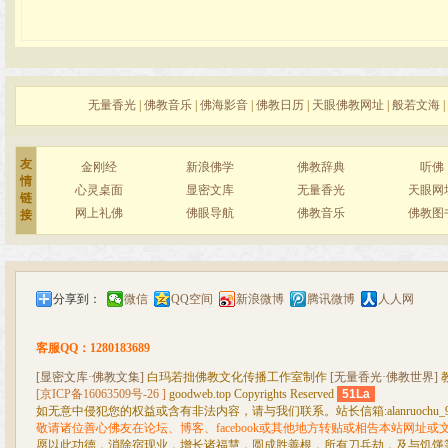
无量香光
|
佛教音乐
|
佛海影音
|
佛教日历
|
天眼佛教网址
|
般若文海
|
友
金刚经
新浪佛学
佛教辞典
听佛
情
心灵桌面
显密文库
无量香光
天眼网
链
网上礼佛
佛眼导航
佛教音乐
佛教图
接
分享到：
微信
QQ空间
新浪微博
腾讯微博
人人网
客服QQ：1280183689
[显密文库·佛教文集]
白玛若拙佛教文化传播工作室制作
[无量香光·佛教世界]
[京ICP备16063509号-26 ]
goodweb.top Copyrights Reserved
51La
如无意中侵犯您的权益或含有非法内容，请与我们联系。站长信箱:alanruochu_99@
敬请诸位善心佛友在论坛、博客、facebook或其他地方转贴或相告本站网址
愿以此功德，消除宿现业，增长诸福慧，圆成胜善根，所有刀兵劫，及与饥馑