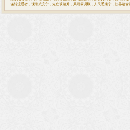
辗转流通者，现眷咸安宁，先亡获超升，风雨常调顺，人民悉康宁，法界诸含