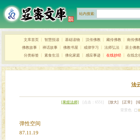
站内搜索:
文库首页
┊
智慧悦读
┊
基础读物
┊
汉传佛教
┊
藏传佛教
┊
南传佛
佛教故事
┊
禅话故事
┊
佛教书屋
┊
戒律学习
┊
法师弘法
┊
居士佛教
分类标签
┊
素食生活
┊
佛化家庭
┊
感应事迹
┊
在线抄经
┊
在线念
法
[果煜法师]
[点击：6551]
[放大]
[正常]
[
背景色
弹性空间
87.11.19