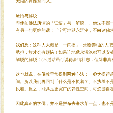
无限的弹性空间来。
证悟与解脱
即使如佛法所谓的「证悟」与「解脱」。佛法不都
有另一句更绝的话：「宁可地狱永沉沦，不向诸佛
我们想；这种人大概是「一阐提」─永断善根的人
承担，故才会有烦恼！如果连地狱永沉沦都可以安
解脱的解脱！(不过话虽可说得豪情壮志，但除非真
这也就说，在佛教里常提到两种心法：一称为提得
间。所以我们再回到「什么是不执着？」不执着不
执着。反之，能具足更宽广的弹性空间，可悠游自
因此真正的学佛，并不是拼命去奢求某一点，也不