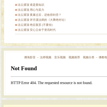
法云灌顶 谁是善知识
法云灌顶 用心与卖力
法云灌顶 黄巢过后，还收得剑否？
法云灌顶 评月溪法师的《大乘绝对论》
法云灌顶 绝后复苏 (不要你)
法云灌顶 安心立命于资讯时代
佛海影音
－
法师视频
音乐视频
视频推荐
视频分类
－
佛教