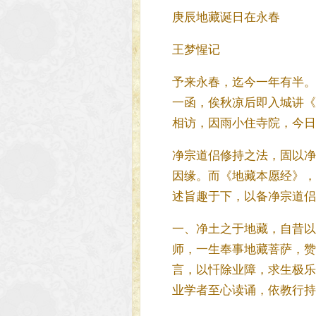
庚辰地藏诞日在永春
王梦惺记
予来永春，迄今一年有半。
一函，俟秋凉后即入城讲《
相访，因雨小住寺院，今日
净宗道侣修持之法，固以净
因缘。而《地藏本愿经》，
述旨趣于下，以备净宗道侣
一、净土之于地藏，自昔以
师，一生奉事地藏菩萨，赞
言，以忏除业障，求生极乐
业学者至心读诵，依教行持