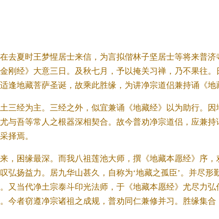
在去夏时王梦惺居士来信，为言拟偕林子坚居士等将来普济
金刚经》大意三日。及秋七月，予以掩关习禅，乃不果往。
适逢地藏菩萨圣诞，故乘此胜缘，为讲净宗道侣兼持诵《地
土三经为主。三经之外，似宜兼诵《地藏经》以为助行。因
尤与吾等常人之根器深相契合。故今普劝净宗道侣，应兼持
采择焉。
来，困缘最深。而我八祖莲池大师，撰《地藏本愿经》序，
叹弘扬益力。居九华山甚久，自称为‘地藏之孤臣’。并尽形
。又当代净土宗泰斗印光法师，于《地藏本愿经》尤尽力弘
。今者窃遵净宗诸祖之成规，普劝同仁兼修并习。胜缘集合