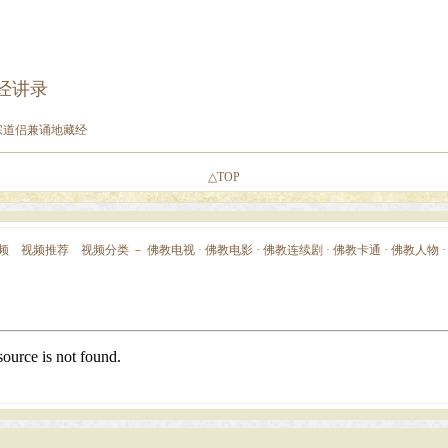
经讲录
宗道侣兼诵地藏经
△TOP
频
视频推荐
视频分类
－
佛教电视
·
佛教电影
·
佛教连续剧
·
佛教卡通
·
佛教人物