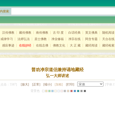
内搜索:
┊
汉传佛教
┊
藏传佛教
┊
南传佛教
┊
古 印 度
┊
白话经典
┊
英文佛典
┊
随机阅读
┊
戒律学习
┊
法师弘法
┊
居士佛教
┊
净业修福
┊
净宗在线
┊
阿含专题
┊
天台在线
┊
感应事迹
┊
在线抄经
┊
在线念佛
┊
佛教文化
┊
大 正 藏
┊
藏经阅读
┊
藏经检索
普劝净宗道侣兼持诵地藏经
弘一大师讲述
点击：5587]
[放大]
[正常]
[缩小]
[加粗]
[打印]
[字体:1
背景色