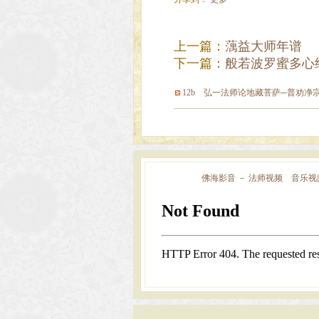
上一篇：
蕅益大师年谱
下一篇：
般若波罗蜜多心
12b 弘一法师论地藏菩萨─普劝净
佛海影音
－
法师视频
音乐视