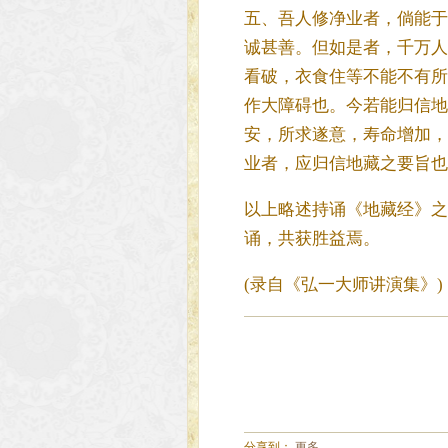
五、吾人修净业者，倘能于
诚甚善。但如是者，千万人
看破，衣食住等不能不有所
作大障碍也。今若能归信地
安，所求遂意，寿命增加，
业者，应归信地藏之要旨也
以上略述持诵《地藏经》之
诵，共获胜益焉。
(录自《弘一大师讲演集》)
分享到：
更多