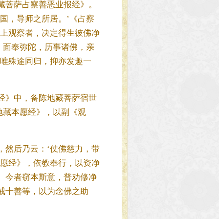
藏菩萨占察善恶业报经》。
国，导师之所居。’《占察
如上观察者，决定得生彼佛净
，面奉弥陀，历事诸佛，亲
岂唯殊途同归，抑亦发趣一
经》中，备陈地藏菩萨宿世
地藏本愿经》，以副《观
，然后乃云：‘仗佛慈力，带
本愿经》，依教奉行，以资净
。今者窃本斯意，普劝修净
戒十善等，以为念佛之助