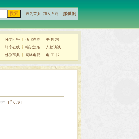
设为首页
|
加入收藏
[繁體版]
┊
佛学问答
┊
佛化家庭
┊
手 机 站
┊
禅宗在线
┊
唯识法相
┊
人物访谈
┊
佛教辞典
┊
网络电视
┊
电 子 书
7px]
[手机版]