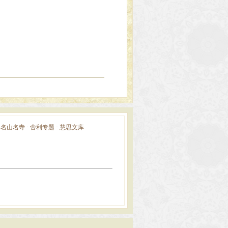
·
名山名寺
·
舍利专题
·
慧思文库