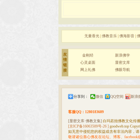
无量香光
|
佛教音乐
|
佛海影音
|
友
金刚经
新浪佛学
情
心灵桌面
显密文库
链
网上礼佛
佛眼导航
接
分享到：
微信
QQ空间
新浪
客服QQ：1280183689
[显密文库·佛教文集]
白玛若拙佛教文化传
[京ICP备16063509号-26 ]
goodweb.top Copyri
如无意中侵犯您的权益或含有非法内容，请与我们联系
敬请诸位善心佛友在论坛、博客、facebo