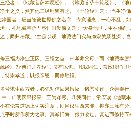
三经者：《地藏菩萨本愿经》、《地藏菩萨十轮经》、《地
净土之义，然其他二经则皆有之。《十轮经》云：‘当生净佛
在净国者，应当随彼世界佛之名字，专意诵念，一心不乱，
大师，礼地藏菩萨占察忏时发愿文云：‘舍身他世，生在佛前
迷，同归秘藏。’由是以观，地藏法门实与净宗关系甚深，
修三福为净业正因。三福之首，曰孝养父母。而《地藏本愿
藏经》为‘佛门之孝经’，良有以也。凡我同仁，常应读诵《
，特崇孝道，以报亲恩，而修胜福。
名号求生西方者，必先劝信因果报应，诸恶莫作，众善奉行
》中，广明因果报应，至为详尽。凡我同仁，常应读《地藏
不在伦常道德上切实注意，则岂仅生西未能，抑亦三涂有分
点平时所作所为之事。真诚忏悔，努力改过。复进而修持五