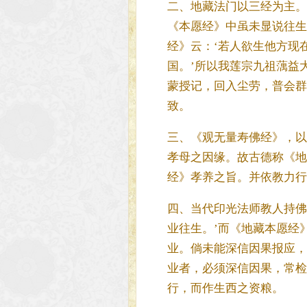
二、地藏法门以三经为主。
《本愿经》中虽未显说往生
经》云：‘若人欲生他方现
国。’所以我莲宗九祖蕅益
蒙授记，回入尘劳，普会群
致。
三、《观无量寿佛经》，以
孝母之因缘。故古德称《地
经》孝养之旨。并依教力行
四、当代印光法师教人持佛
业往生。’而《地藏本愿经
业。倘未能深信因果报应，
业者，必须深信因果，常检
行，而作生西之资粮。