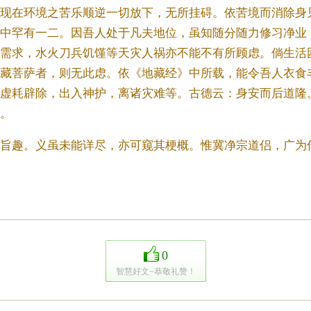
现在环境之苦乐顺逆一切放下，无所挂碍。依苦境而消除身
中罕有一二。因吾人处于凡夫地位，虽知随分随力修习净业
需求，水火刀兵饥馑等天灾人祸亦不能不有所顾虑。倘生活
藏菩萨者，则无此虑。依《地藏经》中所载，能令吾人衣食
虚耗辟除，出入神护，离诸灾难等。古德云：身安而后道隆
。
旨趣。义虽未能详尽，亦可窥其梗概。惟冀净宗道侣，广为
0
智慧好文~恭敬礼赞！