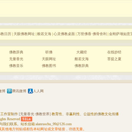
佛教日历
|
天眼佛教网址
|
般若文海
|
心灵佛教桌面
|
万世佛香·佛骨舍利
|
金刚萨埵如意
佛教辞典
听佛
大藏经
在线抄经
无量香光
天眼网址
般若文海
菩提之夏
佛教音乐
佛教图书
佛教辞典
微博
腾讯微博
人人网
播工作室制作
[无量香光·佛教世界]
教育性、非赢利性、公益性的佛教文化传播
ghts Reserved
51La
。站长信箱:alanruochu_99@126.com
ok或其他地方转贴或相告本站网址或文章链接，功德无量。