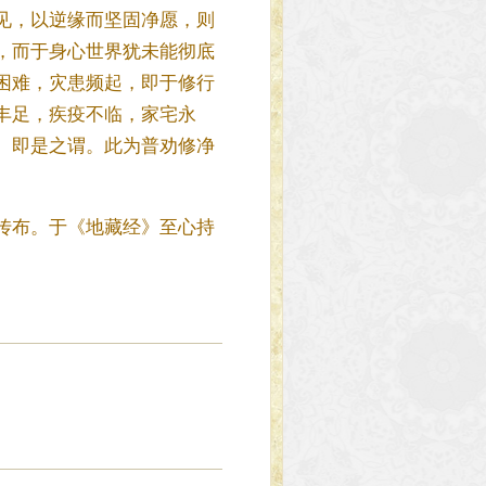
见，以逆缘而坚固净愿，则
，而于身心世界犹未能彻底
困难，灾患频起，即于修行
丰足，疾疫不临，家宅永
。即是之谓。此为普劝修净
传布。于《地藏经》至心持