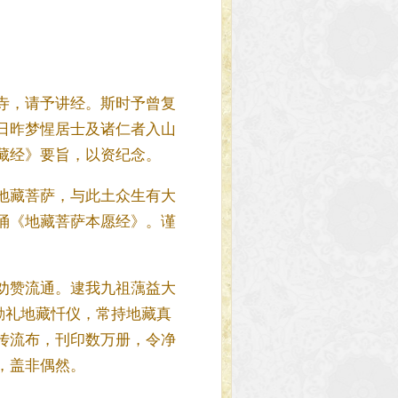
寺，请予讲经。斯时予曾复
日昨梦惺居士及诸仁者入山
藏经》要旨，以资纪念。
地藏菩萨，与此土众生有大
诵《地藏菩萨本愿经》。谨
劝赞流通。逮我九祖蕅益大
勤礼地藏忏仪，常持地藏真
传流布，刊印数万册，令净
，盖非偶然。