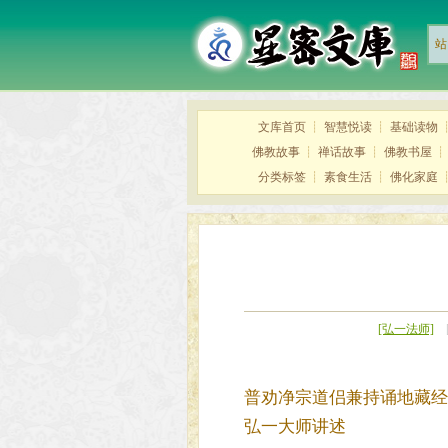
站
文库首页
┊
智慧悦读
┊
基础读物
佛教故事
┊
禅话故事
┊
佛教书屋
分类标签
┊
素食生活
┊
佛化家庭
[弘一法师]
[
普劝净宗道侣兼持诵地藏经
弘一大师讲述