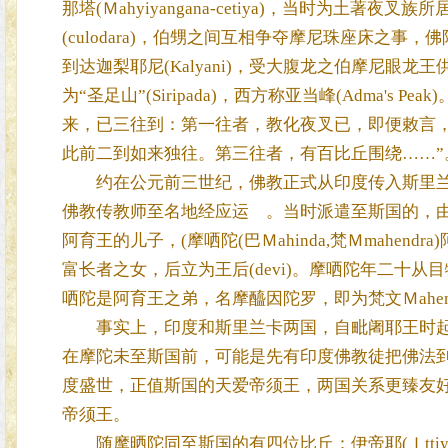
那塔(Ｍahyiyangana-cetiya)，当时为土著夜叉族
(culodara)，伯甥之间互相争夺摩尼珠座床之
到达迦梨耶尼(Kalyani)，受大腹龙之伯摩尼眼龙王
为“圣足山”(Siripada)，西方称亚当峰(Adma'
来，已三往到：第一往者，教化夜叉已，即便敕言
此前二到如来独往。第三往者，有百比丘围绕……”
约在公元前三世纪，佛教正式从印度传入斯里兰
佛教传教师至名地经应运 。当时派遣至斯国的，由摩
阿育王的儿子，(摩哂陀(巴Ｍahinda,梵Ｍmahendra
富长者之女，后立为王后(devi)。摩哂陀年二十从
哂陀是阿育王之弟，名摩醯因陀罗，即为梵文Ｍahe
事实上，印度和斯里兰卡两国，自毗阇耶王时起
在摩陀未至斯国前，可能是先有印度佛教徒把佛法
度盛世，正值斯国的天爱帝须王，两国关系更臻友
帝须王。
随摩晒陀同至斯国的有四位比丘：伊帝耶(Ｉttiya)、郁