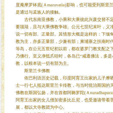
度庵摩罗钵底(Ａmaravatia)影响，也可能受
是通过与孟族人的接触。
古代东南亚佛教，小乘和大乘彼此兴废交替不定
要颉颃，且与大乘佛教争雄。公元七世纪末叶，义
说一切有部、正量部。其情形大概是这样的：下缅
教为主，亦多正量部，少兼有部；柬埔寨之扶南时
等岛，在公元五世纪初以前，都在婆罗门教支配之
乃佛行。至义净抵爪哇时，各岛已“咸遵佛法，多是小乘
教，以根本说一切有部为主。
斯里兰卡佛教
依巴利语历史记载，印度阿育王出家的儿子摩哂
士一行七人抵达斯里兰卡传教，与当时统治斯国的
佛教在斯国弘扬，并在首都阿耨罗陀(Ａnuradhapur
阿育王出家的女儿僧加密多比丘尼，也受邀请带着
展，都以大寺教团为中心。