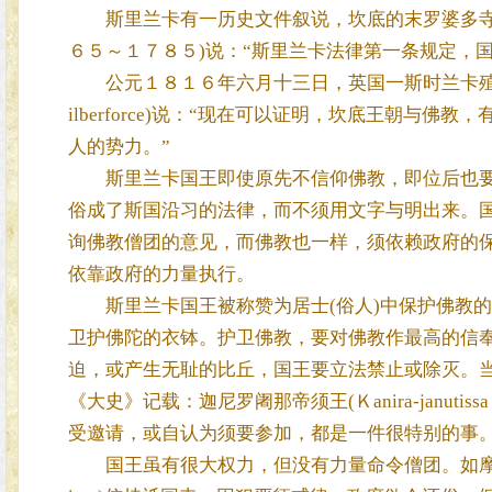
斯里兰卡有一历史文件叙说，坎底的末罗婆多寺(Ｍall
６５～１７８５)说：“斯里兰卡法律第一条规定，
公元１８１６年六月十三日，英国一斯时兰卡殖民官员布朗
ilberforce)说：“现在可以证明，坎底王朝
人的势力。”
斯里兰卡国王即使原先不信仰佛教，即位后也要
俗成了斯国沿习的法律，而不须用文字与明出来。
询佛教僧团的意见，而佛教也一样，须依赖政府的
依靠政府的力量执行。
斯里兰卡国王被称赞为居士(俗人)中保护佛教的
卫护佛陀的衣钵。护卫佛教，要对佛教作最高的信
迫，或产生无耻的比丘，国王要立法禁止或除灭。
《大史》记载：迦尼罗阇那帝须王(Ｋanira-janu
受邀请，或自认为须要参加，都是一件很特别的事
国王虽有很大权力，但没有力量命令僧团。如摩诃斯那