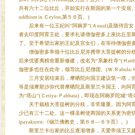
共有六十二位比丘，开始实行在斯国的第一个安居。国王依僧
uddhism in Ｃeylon,第５６页。)
后来有一位王妃叫“阿耨罗”(Ａnual)及随侍
者去印度阿育王处，要求礼请僧伽密多上座比丘至
了。至于希望出家的王妃及宫女们，在等待僧伽密多来到前
僧伽密多率领十位比丘尼并携带大菩提树的分枝
后来优婆夷精舍重新修建，改名为“系象柱寺”(Ｈatthala-ha
伽密多也住在此寺，领导比丘尼僧团。(Ｗ.Ｒahula:Ｈistor
三月安居结束后，摩哂陀向国王建议筑一塔，供
等是须摩那沙弥代替摩哂陀及斯里兰卡国王，向阿
为“塔山”(Ｃetiya-Ｐabbata)，即现在阿耨罗陀城
关于栽植大菩提树的分枝，非常隆重。因为阿育
少已有三十二处。这一棵圣树使两国的关系更为密切
ipayaksorn:《锡兰佛教史，第６８—６９页》。)
斯里兰卡出家的比丘逐渐增多，天爱帝须王又建了很多佛寺