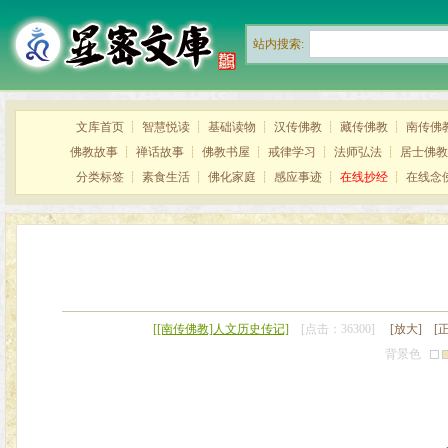
站内搜索:
文库首页
┊
智慧悦读
┊
基础读物
┊
汉传佛教
┊
藏传佛教
┊
南传佛
佛教故事
┊
禅话故事
┊
佛教书屋
┊
戒律学习
┊
法师弘法
┊
居士佛教
分类标签
┊
素食生活
┊
佛化家庭
┊
感应事迹
┊
在线抄经
┊
在线念
[[南传佛教]人文历史传记]
[点击：36300]
[放大]
[
背景色