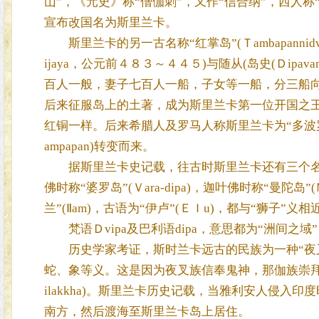
山”，《元史》称“僧伽刺”，又作“信合纳”，西人称“锡兰
宣布改国名为斯里兰卡。
斯里兰卡的另一古名称“红掌岛”(Ｔambapanni
ijaya，公元前４８３～４４５)与随从(岛史(Ｄipava
百人一般，妻子七百人一船，子女等一船，分三船
后来征服岛上的土著，成为斯里兰卡第一位开国之王
红铜一样。后来希腊人及罗马人称斯里兰卡为“多波罗盘”(Ｔ
ampapan)转变而来。
据斯里兰卡史记载，往古时斯里兰卡还有三个名称：拘留
佛时称“婆罗岛”(Ｖara-dipa)，迦叶佛时称“曼陀岛
兰”(Ⅱam)，古语为“伊卢”(ＥＩu)，都与“狮子”义相近。
梵语Ｄvipa及巴利语dipa，意思都为“洲间之域”，
历史学家考证，斯时兰卡远古的民族为一种“夜叉族”(
蛇、象等义。这是因为夜叉族信奉鬼神，那伽族崇拜蛇的
ilakkha)。斯里兰卡历史记载，当雅利安人侵
南方，然后渡海至斯里兰卡岛上居住。