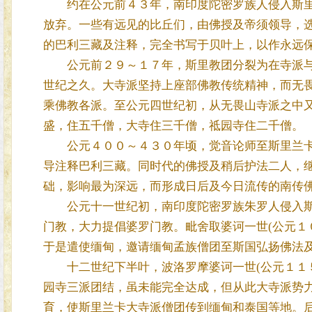
约在公元前４３年，南印度陀密罗族人侵入斯里
放弃。一些有远见的比丘们，由佛授及帝须领导，选择在
的巴利三藏及注释，完全书写于贝叶上，以作永远
公元前２９～１７年，斯里教团分裂为在寺派与
世纪之久。大寺派坚持上座部佛教传统精神，而无
乘佛教各派。至公元四世纪初，从无畏山寺派之中
盛，住五千僧，大寺住三千僧，祗园寺住二千僧。
公元４００～４３０年顷，觉音论师至斯里兰卡
导注释巴利三藏。同时代的佛授及稍后护法二人，
础，影响最为深远，而形成日后及今日流传的南传
公元十一世纪初，南印度陀密罗族朱罗人侵入斯
门教，大力提倡婆罗门教。毗舍取婆诃一世(公元１
于是遣使缅甸，邀请缅甸孟族僧团至斯国弘扬佛法
十二世纪下半叶，波洛罗摩婆诃一世(公元１１５
园寺三派团结，虽未能完全达成，但从此大寺派势
育，使斯里兰卡大寺派僧团传到缅甸和泰国等地。