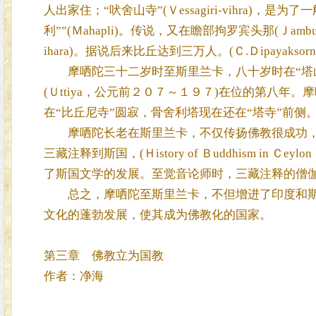
人出家住；“吠舍山寺”(Ｖessagiri-vihra
利””(Ｍahapli)。传说，又在瞻部拘罗宾头那(Ｊambuk
ihara)。据说后来比丘达到三万人。(Ｃ.Ｄipayak
摩哂陀三十二岁时至斯里兰卡，八十岁时在“塔山
(Ｕttiya，公元前２０７～１９７)在位的第八
在“比丘尼寺”圆寂，骨舍利塔现在还在“塔寺”前侧。(Ｈistor
摩哂陀长老在斯里兰卡，不仅传扬佛教很成功，
三藏注释到斯国，(Ｈistory of Ｂuddhism i
了斯国文学的发展。至觉音论师时，三藏注释的僧
总之，摩哂陀至斯里兰卡，不但增进了印度和斯
文化的蓬勃发展，使其成为佛教化的国家。
第三章 佛教立为国教
作者：净海