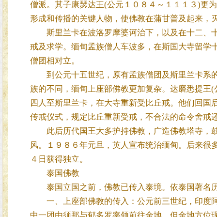
僧派。其子康瑟达王(公元１０８４～１１１３)更
形成和传播的关键人物，使佛教在蒲甘普及起来，
斯里兰卡在波洛罗摩婆诃治下，以及在十二、十
戒及求学。缅甸孟族僧人车波多，在斯国大寺留学
僧团相对立。
到公元十五世纪，原有孟族僧团及斯里兰卡系的
族的不同，缅甸上座部佛教更加复杂。达磨悉提王(
四人至斯里兰卡，在大寺重新受比丘戒。他们回国后
传戒仪式，规定比丘重新受戒，不合法的命令舍戒
此后历代国王大多护持佛教，广造佛教塔寺，鼓
风。１９８６年元旦，英人宣布统治缅甸。后来很
４日获得独立。
泰国佛教
泰国立国之前，佛教已传入泰境。依泰国著名历
一、上座部佛教的传入：公元前三世纪，印度阿
中一团由须那与郁多罗率领前往金地。但金地方位