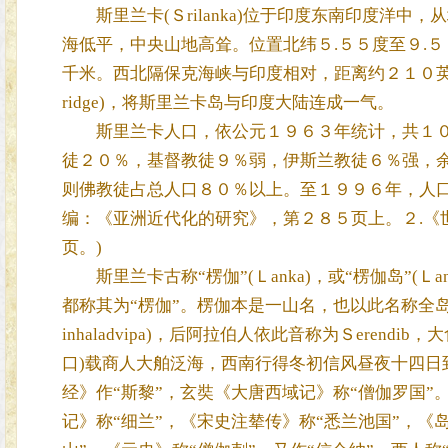
斯里兰卡(Ｓrilanka)位于印度东南印度洋中
海低平，中央山地高耸。位置北纬５.５５度至９.５
千米。西北隔保克海峡与印度相对，距离约２１０英里
ridge)，将斯里兰卡岛与印度大陆连成一气。
斯里兰卡人口，依公元１９６３年统计，共１０
徒２０％，基督教徒９％弱，伊斯兰教徒６％强，
则佛教徒占总人口８０％以上。至１９９６年，人口
编：《亚洲近代化的研究》，第２８５页上。２.《
页。)
斯里兰卡古称“楞伽”(Ｌanka)，或“楞伽岛”(Ｌa
都称其为“楞伽”。楞伽本是一山名，也以此名称全岛
inhaladvipa)，后阿拉伯人依此音称为Ｓerend
口)载商人大舶泛海，西南行得冬初信风昼夜十四日
经》作“斯黎”，玄奘《大唐西域记》称“僧伽罗国”
记》称“细兰”，《宋史注辇传》称“悉兰池国”，