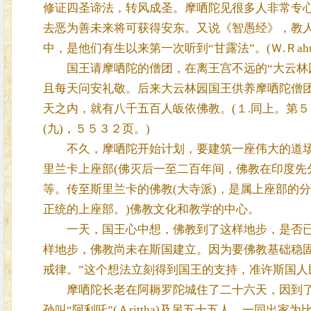
修证四圣谛法，转风成圣。摩哂陀见很多人非常专
去恶为善未来将可获得安东。又说《智愚经》，教
中，是他们有生以来第一次听到“甘露法”。(Ｗ.Ｒahula:Ｈis
国王请摩哂陀的僧团，在离王宫不远的“大云林园”(Ｍah
且每天问安礼敬。后来大云林园国王供养摩哂陀僧
天之内，就有八千五百人皈依佛教。(１.同上。第
(九)，５５３２页。)
不久，摩哂陀开始计划，要建筑一座伟大的道场，这就是
里兰卡上座部(佛灭后一至二百年间，佛教在印度先
等。传至斯里兰卡的佛教(大寺派)，是属上座部的
正统的上座部。)佛教文化和教学的中心。
一天，国王心中想，佛教到了这样地步，是否已经
样地步，佛教尚未在斯国建立。因为要佛教基础稳
戒律。”这个想法立刻得到国王的支持，准许斯国
摩哂陀长老在阿耨罗陀城住了二十六天，因到了
孙叫“阿利吒”(Ａrittha)及另五十五人，一同