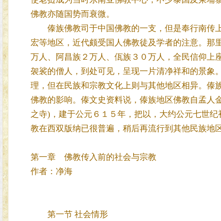
佛教亦随国势而衰微。
傣族佛教司于中国佛教的一支，但是奉行南传上
宏等地区，近代颇受国人佛教徒及学者的注意。那里
万人、阿昌族２万人、佤族３０万人，全民信仰上
袈裟的僧人，到处可见，呈现一片清净祥和的景象
理，但在民族和宗教文化上则与其他地区相异。傣
佛教的影响。傣文史资料说，傣族地区佛教自孟人金地
之寺)，建于公元６１５年，把以，大约公元七世纪
教在西双版纳已很普遍，稍后再流行到其他民族地
第一章 佛教传入前的社会与宗教
作者：净海
第一节 社会情形