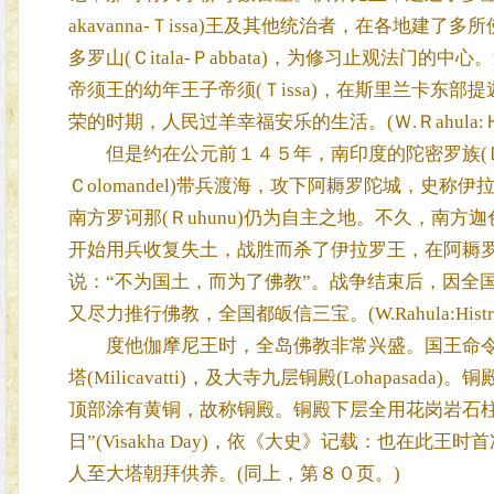
akavanna-Ｔissa)王及其他统治者，在各地建了多
多罗山(Ｃitala-Ｐabbata)，为修习止观法门的
帝须王的幼年王子帝须(Ｔissa)，在斯里兰卡东部提迦
荣的时期，人民过羊幸福安乐的生活。(Ｗ.Ｒahula:Ｈistor
但是约在公元前１４５年，南印度的陀密罗族(Ｄami
Ｃolomandel)带兵渡海，攻下阿耨罗陀城，史称
南方罗诃那(Ｒuhunu)仍为自主之地。不久，南方迦色
开始用兵收复失土，战胜而杀了伊拉罗王，在阿耨罗
说：“不为国土，而为了佛教”。战争结束后，因全
又尽力推行佛教，全国都皈信三宝。(W.Rahula:Histroy of
度他伽摩尼王时，全岛佛教非常兴盛。国王命令在都城建造大塔
塔(Milicavatti)，及大寺九层铜殿(Lohapa
顶部涂有黄铜，故称铜殿。铜殿下层全用花岗岩石
日”(Visakha Day)，依《大史》记载：也在
人至大塔朝拜供养。(同上，第８０页。)