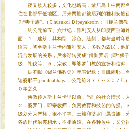
夜叉族人较多，文化也略高，散居岛上中南部各
住在北部平低地区。后来两族都被后到的雅利安族
为“狮子族”。(Ｃhusukdi Ｄipayaksorn：《锡
约公元前五、六世纪，雅利安人从印度西垂海岸
面：１，建筑，其构型、涂色、绘刻，都与当时印
语言，初至斯里兰卡的雅利安人，多数为农民，他
混合发展的关系，后来渐转变成“僧伽罗语”(即“狮
级、礼仪等。５，宗教，即婆罗门教的宣扬和信仰
据罗睺《锡兰佛教史》年表记载：自毗阇耶王至
迦婆耶王(panduabhaya，公元前３７７～３０７年
０年之久。
佛教传入斯里兰卡里以前，当时的社会情形，人
２，婆罗门，即宗教师，负责教育和技艺的传授。
级划分为严格，很不平等。王族和婆罗门属贵族，
各族世代沿袭相承，不相通婚。在各种族中，又分