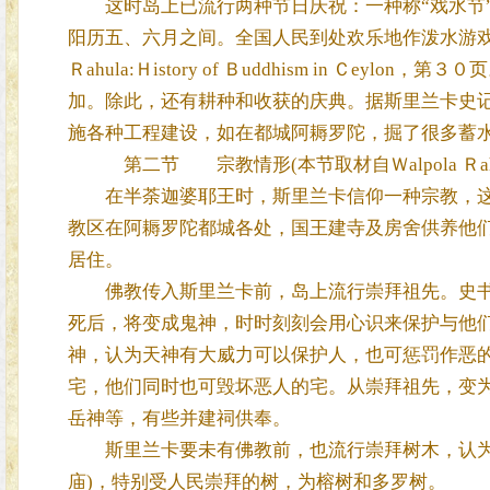
这时岛上已流行两种节日庆祝：一种称“戏水节”(僧伽
阳历五、六月之间。全国人民到处欢乐地作泼水游戏，
Ｒahula:Ｈistory of Ｂuddhism in Ｃ
加。除此，还有耕种和收获的庆典。据斯里兰卡史
施各种工程建设，如在都城阿耨罗陀，掘了很多蓄
第二节 宗教情形(本节取材自Ｗalpola Ｒahula:Ｈis
在半荼迦婆耶王时，斯里兰卡信仰一种宗教，这
教区在阿耨罗陀都城各处，国王建寺及房舍供养他
居住。
佛教传入斯里兰卡前，岛上流行崇拜祖先。史书
死后，将变成鬼神，时时刻刻会用心识来保护与他
神，认为天神有大威力可以保护人，也可惩罚作恶
宅，他们同时也可毁坏恶人的宅。从崇拜祖先，变
岳神等，有些并建祠供奉。
斯里兰卡要未有佛教前，也流行崇拜树木，认为树木
庙)，特别受人民崇拜的树，为榕树和多罗树。