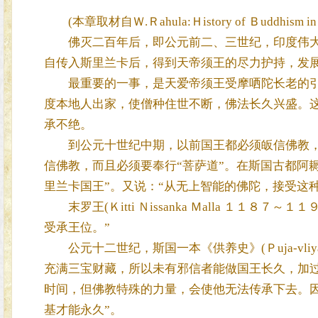
(本章取材自Ｗ.Ｒahula:Ｈistory of Ｂuddhism 
佛灭二百年后，即公元前二、三世纪，印度伟大
自传入斯里兰卡后，得到天帝须王的尽力护持，发
最重要的一事，是天爱帝须王受摩哂陀长老的引导
度本地人出家，使僧种住世不断，佛法长久兴盛。
承不绝。
到公元十世纪中期，以前国王都必须皈信佛教，至摩哂
信佛教，而且必须要奉行“菩萨道”。在斯国古都阿
里兰卡国王”。又说：“从无上智能的佛陀，接受这种
末罗王(Ｋitti Ｎissanka Ｍalla １１
受承王位。”
公元十二世纪，斯国一本《供养史》(Ｐuja-vli
充满三宝财藏，所以未有邪信者能做国王长久，加
时间，但佛教特殊的力量，会使他无法传承下去。
基才能永久”。