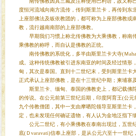
南传佛教因其三藏及注释使用巴利语，故又称巴
度恒河流域向南方流传，传到斯里兰卡，再传到东
上座部佛法及皈依教团的，都可称为上座部佛教或
教，流行越南南部的上座部佛教。
早期我们习惯上称北传佛教为大乘佛教，称南传
乘佛教的称呼，而自认是佛教的正统。
南传佛教的系统化，多半由斯里兰卡大寺(Ｍahav
成。这种传统佛教被引进东南亚的时间及经过情形
甸，其次是泰国。直到十二世纪末，受到斯里兰卡
正式承认上座部佛教，是在十三世纪中期；柬埔寨
斯里兰卡、缅甸、泰国的佛教史上，都记载佛陀
的传说。在公元前第三世纪后期，印度阿育王(公元
九个传教僧团，其中一支由摩哂陀领导至斯里兰卡
定，也未发现任何确证遗物，有人认为金地泛指下
公元二世纪，有小乘佛教在泰南出现过，五世纪时在缅
底(Ｄvaravati)信奉上座部，是从公元六至十