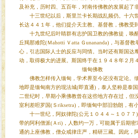
及补充，历时四、五百年，对南传佛教的发展起了
十三世纪以后，斯里兰卡长期战乱频仍。十六世
长达４４１年，他们提介天主教、基督教，佛教受
十九世纪后叶睛群有志护国卫教的佛教徒，唤醒
丘羯那难陀(Ｍahotti Ｖatta Ｇunanand
心，引志国际人士的反应与同情。当时还有斯国达
动，取得极大的进展。斯国终于在１９４８年２月
缅甸佛教
佛教怎样传入缅甸，学术界至今还没有定论。缅
地即是缅甸南方的现法城(即直通)，泰人坚称是泰
二世纪时，早期小乘佛教曾在这些地方存在过，但
室利差呾罗国(Ｓriksetra)，即缅甸中部旧勃
十一世纪，阿奴律陀(公元１０４４～１０７７)
带的阿利僧派(Ａri)，人数约一万，可能属于后
通的上座佛教，僧众戒律庄严，精研三藏。因此，