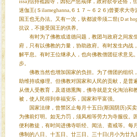
issa)信持祗园寺，因犯严惩戒律，政府欲令还俗
迷伽王(Ｓilameghanna,６１７～６２６)曾
国王也无办法。又有一次，驮都波帝须二世(Ｄat ho
抗议，不接受国王的供养。
有时为了佛教或道德问题，教团与政府之间发生
府，只有以佛教的力量，协助政府。有时发生内战
解平息。有时王位继承人，也向佛教僧团征求意见
步。
佛教当然也增加国家的负担。为了僧团的组织，
助维持或修理。但佛教对国家和人民的贡献，是普
从僧人受教育，及道德熏陶，佛寺就是文化淘治和
被，使人民得到幸福安乐，国家和平富强。
国家法律，曾禁区止每月十五日(斯国阴历)买卖
为佛前灯明。如无力罚，须凤相等劳力为寺服役。
便利教徒，有时间进佛寺听经、闻法、斋戒等。每月
佛制的八日、十五日、廿三日、三十日(月小为廿九日