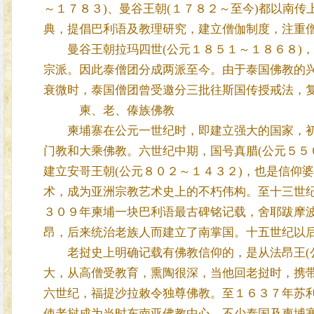
～１７８３)、曼谷王朝(１７８２～至今)都以南
典，提倡巴利语及教理研究，建立僧伽制度，注重
曼谷王朝拉玛四世(公元１８５１～１８６８)，
宗派。因此泰僧团分成两派至今。由于泰国佛教的
衰微时，泰国僧团曾受邀分三批往斯国传授戒法，
柬、老、傣族佛教
柬埔寨在公元一世纪时，即建立强大的国家，初称
门教和大乘佛教。六世纪中期，国号真腊(公元５５
建立安哥王朝(公元８０２～１４３２)，也是信仰
术，成为亚洲宗教艺术史上的不朽伟构。至十三世
３０９年柬埔一块巴利语最古碑铭记载，舍耶跋摩
昂，后来统治老族人而建立了南掌国。十五世纪以
老挝史上明确记载有佛教信仰的，是从法昂王(公
大，从高僧受教育，熏陶很深，当他回老挝时，携
六世纪，福提沙拉敕令独尊佛教。至１６３７年苏
使老挝成为当时东南亚佛教中心，不少泰国及柬埔