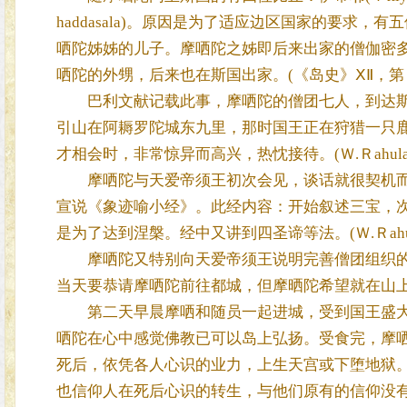
haddasala)。原因是为了适应边区国家的要求，
哂陀姊姊的儿子。摩哂陀之姊即后来出家的僧伽密多(Ｓan
哂陀的外甥，后来也在斯国出家。(《岛史》ⅩⅡ，
巴利文献记载此事，摩哂陀的僧团七人，到达斯国是
引山在阿耨罗陀城东九里，那时国王正在狩猎一只
才相会时，非常惊异而高兴，热忱接待。(Ｗ.Ｒahula:Ｈist
摩哂陀与天爱帝须王初次会见，谈话就很契机而
宣说《象迹喻小经》。此经内容：开始叙述三宝，
是为了达到涅槃。经中又讲到四圣谛等法。(Ｗ.Ｒahula:Ｈist
摩哂陀又特别向天爱帝须王说明完善僧团组织的
当天要恭请摩哂陀前往都城，但摩晒陀希望就在山
第二天早晨摩哂和随员一起进城，受到国王盛大
哂陀在心中感觉佛教已可以岛上弘扬。受食完，摩
死后，依凭各人心识的业力，上生天宫或下堕地狱
也信仰人在死后心识的转生，与他们原有的信仰没