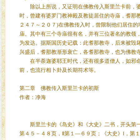
除以上所说，又证明在佛教传入斯里兰卡前，婆罗
时，曾建有婆罗门教神殿及教徒居住的寺庙，耆那教徒也有寺
２４７～２０７)在佛教传入时，曾限制他们居住的
庙。其中有三个寺庙很有名，并有三位著名的教领，寺庙
为发达。据斯国历史记载：此耆那教寺，后来被毁坏，就建立
兴盛后，耆那教渐形衰亡，各耆那教寺，也为佛教
在半荼迦婆耶王时代，还有很多道僧人，如邪命
前，也流行相卜卦及长期符术等。
第二章 佛教传入斯里兰卡的初斯
作者：净海
斯里兰卡的《岛史》和《大史》二书，开头第一章
第４５－４８页，Ⅱ第１—６９页；《大史》Ⅰ，第