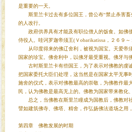
是重要的一天。
斯里兰卡过去有多位国王，曾公布“禁止杀害畜生
的人改行。
政府供养具有才能及有职位僧人的饭食。如佛使王(Ｂ
侍役人。哇诃罗迦帝须王(Ｖobarikatissa，２
从印度得来的佛辽舍利，被视为国宝。天爱帝须
国家的珍宝。佛舍利中，以佛牙最受重视。佛牙与
古时斯里兰卡有些国王，为了表示对佛教的虔诚
把国家委托大臣们处理，这当然是在国家太平无事
施舍的仪式，表示对佛教最高的崇敬，为佛教作最
民，认为佛教是最高无上的。佛教为国家带来教化
总之，当佛教在斯里兰瞳成为国教后，佛教对社
譬如建筑佛寺、佛塔、精舍，作弘扬佛法道场之用
第四章 佛教发展的时期