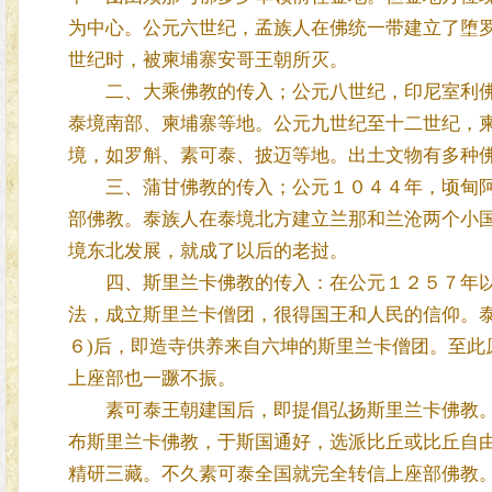
为中心。公元六世纪，孟族人在佛统一带建立了堕
世纪时，被柬埔寨安哥王朝所灭。
二、大乘佛教的传入；公元八世纪，印尼室利佛
泰境南部、柬埔寨等地。公元九世纪至十二世纪，
境，如罗斛、素可泰、披迈等地。出土文物有多种
三、蒲甘佛教的传入；公元１０４４年，顷甸阿
部佛教。泰族人在泰境北方建立兰那和兰沧两个小
境东北发展，就成了以后的老挝。
四、斯里兰卡佛教的传入：在公元１２５７年以
法，成立斯里兰卡僧团，很得国王和人民的信仰。泰
６)后，即造寺供养来自六坤的斯里兰卡僧团。至此
上座部也一蹶不振。
素可泰王朝建国后，即提倡弘扬斯里兰卡佛教。到
布斯里兰卡佛教，于斯国通好，选派比丘或比丘自
精研三藏。不久素可泰全国就完全转信上座部佛教。