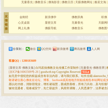
无量香光
|
佛教音乐
|
佛海影音
|
佛教日历
|
天眼佛教网址
|
般若文海
|
友
金刚经
新浪佛学
佛教辞典
听佛
情
心灵桌面
显密文库
无量香光
天眼网
链
网上礼佛
佛眼导航
佛教音乐
佛教图
接
分享到：
微信
QQ空间
新浪微博
腾讯微博
人人网
客服QQ：1280183689
[显密文库·佛教文集]
白玛若拙佛教文化传播工作室制作
[无量香光·佛教世界]
[京ICP备16063509号-26 ]
goodweb.top Copyrights Reserved
51La
如无意中侵犯您的权益或含有非法内容，请与我们联系。站长信箱:alanruochu_99@
敬请诸位善心佛友在论坛、博客、facebook或其他地方转贴或相告本站网址
愿以此功德，消除宿现业，增长诸福慧，圆成胜善根，所有刀兵劫，及与饥馑
辗转流通者，现眷咸安宁，先亡获超升，风雨常调顺，人民悉康宁，法界诸含