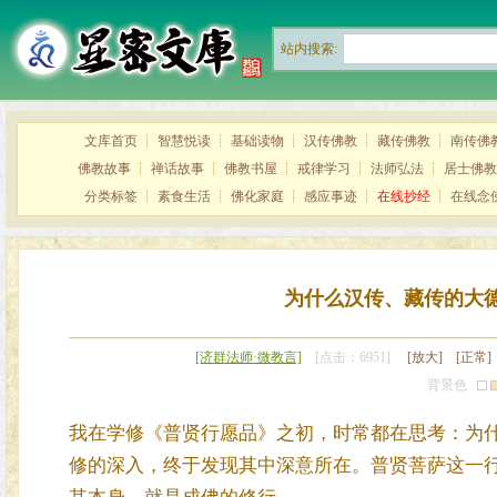
站内搜索:
文库首页
┊
智慧悦读
┊
基础读物
┊
汉传佛教
┊
藏传佛教
┊
南传佛
佛教故事
┊
禅话故事
┊
佛教书屋
┊
戒律学习
┊
法师弘法
┊
居士佛教
分类标签
┊
素食生活
┊
佛化家庭
┊
感应事迹
┊
在线抄经
┊
在线念
为什么汉传、藏传的大
[济群法师·微教言]
[点击：6951]
[放大]
[正常]
背景色
我在学修《普贤行愿品》之初，时常都在思考：为
修的深入，终于发现其中深意所在。普贤菩萨这一