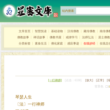
站内搜索:
文库首页
┊
智慧悦读
┊
基础读物
┊
汉传佛教
┊
藏传佛教
┊
南传佛
佛教故事
┊
禅话故事
┊
佛教书屋
┊
戒律学习
┊
法师弘法
┊
居士佛教
分类标签
┊
素食生活
┊
佛化家庭
┊
感应事迹
┊
在线抄经
┊
在线念
[一行禅师]
[点击：6330]
[放大]
[正常]
[
背景色
琴瑟人生
〔法〕一行禅师