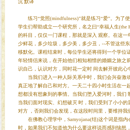
沉 默译
练习“觉照(mindfulness)”就是练习“爱”
学生们帮助成立一个研究所，名之曰“幸福人生(the Happ
的科目，仅仅一门课程，那就是深入 观察。在这一
少鲜花，多少垃圾，多少美，多少丑，--不管这些
移默化。课程结束时，每位学生还将得到一个学位证
年轻情侣来说，在开始他们相知相惜的婚姻之旅之前
识自己，认识对方，同时花一定时 间去解开彼此心
当我们进入一种人际关系中时，我们会兴奋激动，
真正地了解自己和对方。一天二十四小时生活在一起
想都没有想象到的事情。当我们堕入爱河时，我们 
当我们面对现实、幻想破灭 时，我们受到了小小的
对方 ，否则我们会发现，在这段时间里，要维持我
在佛教心理学中，Samyojana(结)这个词是
时，如果我们不知道他为什么要这样说而感到恼怒，