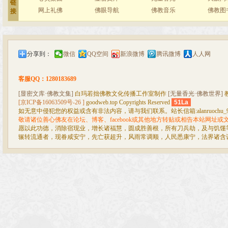
链
网上礼佛
佛眼导航
佛教音乐
佛教图
接
分享到：
微信
QQ空间
新浪微博
腾讯微博
人人网
客服QQ：1280183689
[显密文库·佛教文集]
白玛若拙佛教文化传播工作室制作
[无量香光·佛教世界]
[京ICP备16063509号-26 ]
goodweb.top Copyrights Reserved
51La
如无意中侵犯您的权益或含有非法内容，请与我们联系。站长信箱:alanruochu_99@
敬请诸位善心佛友在论坛、博客、facebook或其他地方转贴或相告本站网址
愿以此功德，消除宿现业，增长诸福慧，圆成胜善根，所有刀兵劫，及与饥馑
辗转流通者，现眷咸安宁，先亡获超升，风雨常调顺，人民悉康宁，法界诸含