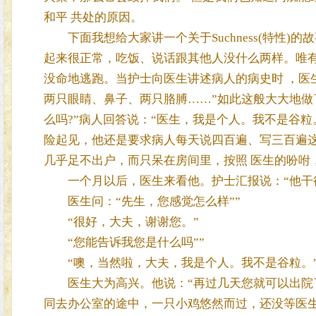
和平 共处的原因。
下面我想给大家讲一个关于Suchness(特性)的故
起来很正常，吃饭、说话跟其他人没什么两样。唯
没命地逃跑。当护士向医生讲述病人的病史时 ，医
两只眼睛、鼻子、两只胳膊……”如此这般大大地做
么吗?”病人回答说：“医生，我是个人。我不是谷
险起见，他还是要求病人每天说四百遍、写三百遍这
几乎足不出户，而只呆在房间里，按照 医生的吩咐
一个月以后，医生来看他。护士汇报说：“他干得
医生问：“先生，您感觉怎么样””
“很好，大夫，谢谢您。”
“您能告诉我您是什么吗””
“噢，当然啦，大夫，我是个人。我不是谷粒。
医生大为高兴。他说：“再过几天您就可以出院了
同去办公室的途中，一只小鸡悠然而过，还没等医生