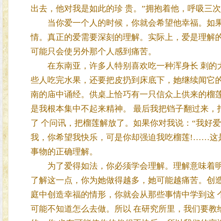
出去，他对我是如此的珍 贵。”拥抱着他，呼吸三
当你爱一个人的时候，你就会希望他幸福。如果他
情。真正的爱需要深刻的理解。实际上，爱是理解的
可能只会使另外那个人感到痛苦。
在东南亚，许多人特别喜欢吃一种浑身长 刺的大
些人吃完水果，还要把皮扔到床底下，她继续闻它
南的庙中诵经。供桌上恰巧有一只信众上供来的榴
是我根本集中不起来精神。 最后我把铛子翻过来，
了 个问讯，把榴莲解放了。如果你对我说：“我好
我，你希望我快乐，可是你却强迫我吃榴莲!……这
事物的正确理解。
为了爱得如法，你必须学会理解。理解意味着明了
了解这一点，你为她做得越多，她可能越痛苦。创造
庭中创造幸福的情形，你就会从那些事情中学到这 
可能不知道怎么去做。所以 在研究所里，我们要教