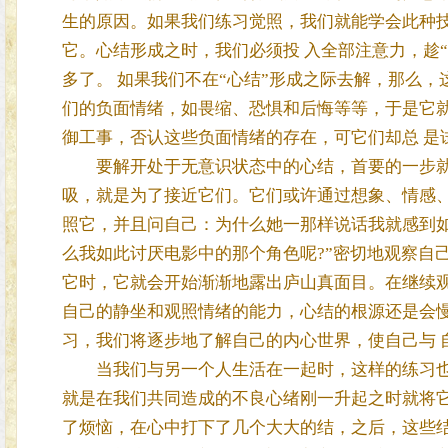
生的原因。如果我们练习觉照，我们就能学会此种技
它。心结形成之时，我们必须投 入全部注意力，趁
多了。 如果我们不在“心结”形成之际去解，那么，
们的负面情绪，如畏缩、恐惧和后悔等等，于是它就
御工事，否认这些负面情绪的存在，可它们却总 是
要解开处于无意识状态中的心结，首要的一步就是
吸，就是为了接近它们。它们或许通过想象、情感、
照它，并且问自己：为什么她一那样说话我就感到如此
么我如此讨厌电影中的那个角色呢?”密切地观察自
它时，它就会开始渐渐地露出庐山真面目。在继续观
自己的静坐和观照情绪的能力，心结的根源还是会慢
习，我们将逐步地了解自己的内心世界，使自己与 
当我们与另一个人生活在一起时，这样的练习也是
就是在我们共同造成的不良心绪刚一升起之时就将它
了烦恼，在心中打下了几个大大的结，之后，这些