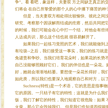
争”。看 看吧，象这样，夫妻双 方之间缺乏真正
们将会 在自己所挚爱的那个人的心中播下痛苦的种
但是，当夫妻双方相处得比较愉快、彼此之间没有
研究、考察那个因误解而结成的疙瘩，然后共同把
的时候，我们可能会在心中打一个结，对他会有些许
人达成共识，那么这个结也就 很容易解开了。
如果我们一起练习觉照的艺术，我们就能做到上
有垃圾--之后，我们接受这一事实，我们的练习就是
免谴责和争吵。当我们培育花朵时，如果花的长势
自己没能够照顾好它们 。我们的伴侣也是一朵花。
好，她就会渐渐地枯萎。要想使一朵花长得好，我们
如此类，所以我们也要深入地观察自己和对方，以
Suchness(特性)是一个术语，它的意思是指
它的原因。一只桔子有它的特性；这就是为什么我
饭，我们了解它的特性，我们知道它很危险：如果 
火柴，那么它会毁掉我们。 但是我们也知道丙烷能