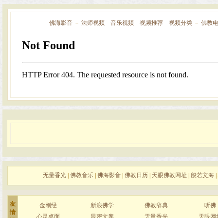
佛海影音
－
法师视频
音乐视频
视频推荐
视频分类
－
佛教
无量香光
|
佛教音乐
|
佛海影音
|
佛教日历
|
天眼佛教网址
|
般若文海
|
友
金刚经
新浪佛学
佛教辞典
听佛
情
心灵桌面
显密文库
无量香光
天眼网