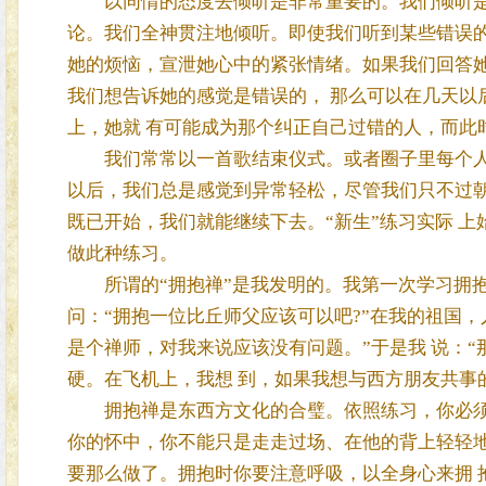
以同情的态度去倾听是非常重要的。我们倾听是 
论。我们全神贯注地倾听。即使我们听到某些错误
她的烦恼，宣泄她心中的紧张情绪。如果我们回答她
我们想告诉她的感觉是错误的， 那么可以在几天以
上，她就 有可能成为那个纠正自己过错的人，而此
我们常常以一首歌结束仪式。或者圈子里每个人手
以后，我们总是感觉到异常轻松，尽管我们只不过朝
既已开始，我们就能继续下去。“新生”练习实际 
做此种练习。
所谓的“拥抱禅”是我发明的。我第一次学习拥抱，
问：“拥抱一位比丘师父应该可以吧?”在我的祖国，
是个禅师，对我来说应该没有问题。”于是我 说：“
硬。在飞机上，我想 到，如果我想与西方朋友共事
拥抱禅是东西方文化的合璧。依照练习，你必须真
你的怀中，你不能只是走走过场、在他的背上轻轻地
要那么做了。拥抱时你要注意呼吸，以全身心来拥 