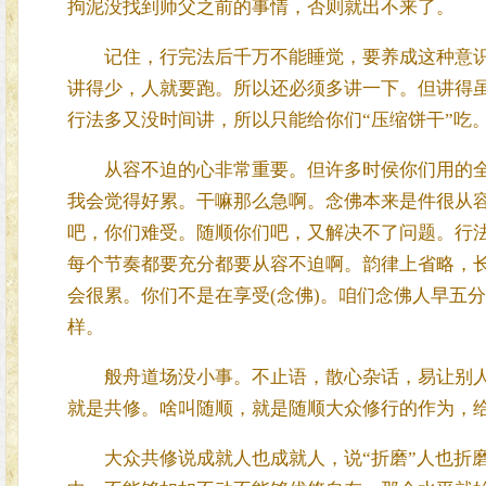
拘泥没找到师父之前的事情，否则就出不来了。
记住，行完法后千万不能睡觉，要养成这种意识。
讲得少，人就要跑。所以还必须多讲一下。但讲得
行法多又没时间讲，所以只能给你们“压缩饼干”吃
从容不迫的心非常重要。但许多时侯你们用的全
我会觉得好累。干嘛那么急啊。念佛本来是件很从
吧，你们难受。随顺你们吧，又解决不了问题。行法
每个节奏都要充分都要从容不迫啊。韵律上省略，
会很累。你们不是在享受(念佛)。咱们念佛人早五
样。
般舟道场没小事。不止语，散心杂话，易让别人
就是共修。啥叫随顺，就是随顺大众修行的作为，
大众共修说成就人也成就人，说“折磨”人也折磨