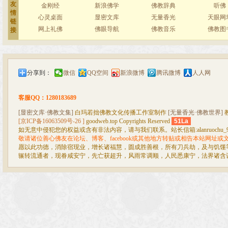
友
金刚经
新浪佛学
佛教辞典
听佛
情
心灵桌面
显密文库
无量香光
天眼网
链
网上礼佛
佛眼导航
佛教音乐
佛教图
接
分享到：
微信
QQ空间
新浪微博
腾讯微博
人人网
客服QQ：1280183689
[显密文库·佛教文集]
白玛若拙佛教文化传播工作室制作
[无量香光·佛教世界]
[京ICP备16063509号-26 ]
goodweb.top Copyrights Reserved
51La
如无意中侵犯您的权益或含有非法内容，请与我们联系。站长信箱:alanruochu_99@
敬请诸位善心佛友在论坛、博客、facebook或其他地方转贴或相告本站网址
愿以此功德，消除宿现业，增长诸福慧，圆成胜善根，所有刀兵劫，及与饥馑
辗转流通者，现眷咸安宁，先亡获超升，风雨常调顺，人民悉康宁，法界诸含