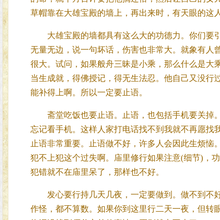
草帽靠在大雄宝殿的墙上，再出来时，有天眼的这
大雄宝殿的墙都具有这么大的功德力。你们要引
无量无边，说一句坏话，伤害也非常大。就象有人
很大。试问，如果般舟三昧是小乘，那么什么是大乘
当生成就，得佛授记，得无生法忍。他自己又没行
能补得上啊。所以一定要止语。
斋堂吃饭也要止语。止语，也包括手机要关掉。
忘记看手机。这样人家打电话找不到我就不再愿找
止语非常重要。止语做不好，许多人会因此生烦恼
犯不上犯这个过失啊。庙里修行如果注意(细节)，
犯错就不在庙里呆了，那样也不好。
发心要行持几天几夜，一定要做到。做不到不好
作怪，都不算数。如果你到这里行二天一夜，但转眼