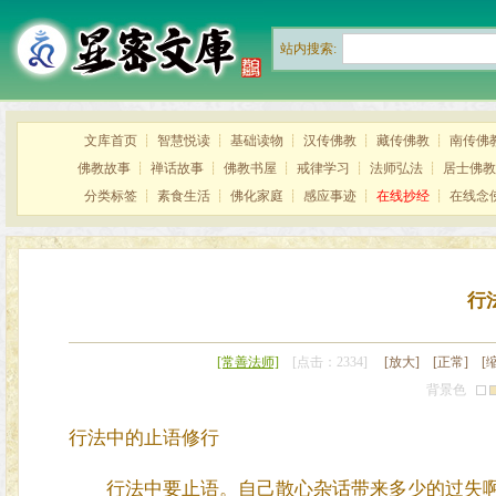
站内搜索:
文库首页
┊
智慧悦读
┊
基础读物
┊
汉传佛教
┊
藏传佛教
┊
南传佛
佛教故事
┊
禅话故事
┊
佛教书屋
┊
戒律学习
┊
法师弘法
┊
居士佛教
分类标签
┊
素食生活
┊
佛化家庭
┊
感应事迹
┊
在线抄经
┊
在线念
行
[常善法师]
[点击：2334]
[放大]
[正常]
[
背景色
行法中的止语修行
行法中要止语。自己散心杂话带来多少的过失啊