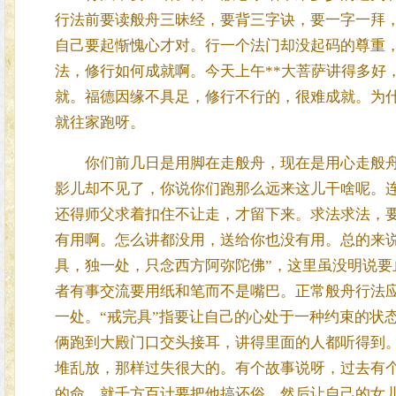
行法前要读般舟三昧经，要背三字诀，要一字一拜
自己要起惭愧心才对。行一个法门却没起码的尊重
法，修行如何成就啊。今天上午**大菩萨讲得多好
就。福德因缘不具足，修行不行的，很难成就。为
就往家跑呀。
你们前几日是用脚在走般舟，现在是用心走般舟
影儿却不见了，你说你们跑那么远来这儿干啥呢。
还得师父求着扣住不让走，才留下来。求法求法，要
有用啊。怎么讲都没用，送给你也没有用。总的来
具，独一处，只念西方阿弥陀佛”，这里虽没明说要
者有事交流要用纸和笔而不是嘴巴。正常般舟行法
一处。“戒完具”指要让自己的心处于一种约束的状
俩跑到大殿门口交头接耳，讲得里面的人都听得到
堆乱放，那样过失很大的。有个故事说呀，过去有
的命，就千方百计要把他搞还俗，然后让自己的女