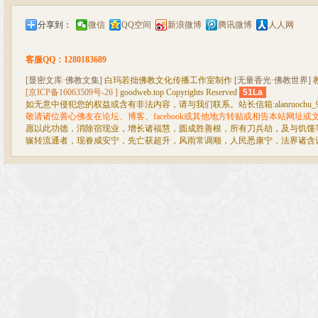
分享到：
微信
QQ空间
新浪微博
腾讯微博
人人网
客服QQ：1280183689
[显密文库·佛教文集]
白玛若拙佛教文化传播工作室制作
[无量香光·佛教世界]
[京ICP备16063509号-26 ]
goodweb.top Copyrights Reserved
51La
如无意中侵犯您的权益或含有非法内容，请与我们联系。站长信箱:alanruochu_99@
敬请诸位善心佛友在论坛、博客、facebook或其他地方转贴或相告本站网址
愿以此功德，消除宿现业，增长诸福慧，圆成胜善根，所有刀兵劫，及与饥馑
辗转流通者，现眷咸安宁，先亡获超升，风雨常调顺，人民悉康宁，法界诸含