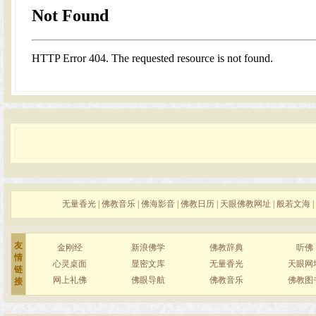
无量香光
|
佛教音乐
|
佛海影音
|
佛教日历
|
天眼佛教网址
|
般若文海
|
友
金刚经
新浪佛学
佛教辞典
听佛
情
心灵桌面
显密文库
无量香光
天眼网
链
网上礼佛
佛眼导航
佛教音乐
佛教图
接