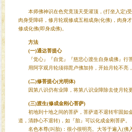
本师佛神识在色究竟顶天受灌顶，(打坐入定)受
肉身受障碍，修月轮观修成五相成身(化佛)，肉身
修成化佛(即身成佛)。
方法
(一)
通达菩提心
『觉心』『自觉』『慈悲心渡生自身成佛』行菩萨
用阿字观月轮须得毘卢佛加持，开始月轮不亮，
(二)
修菩提心(光明体)
因第八识仍有业障，将第八识业障除去使月轮
(三)
渡生(修成金刚心菩萨)
初地到十地之间的菩萨，菩萨道不退转牢固如金刚
道，清静心不退转)，如『胎』可以化成金刚菩萨。
名色本尊(叫胎)：很小很明亮。大等于遍入(佛入