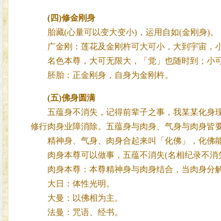
(四)
修金刚身
胎藏(心量可以变大变小)，运用自如(金刚身)。
广金刚：莲花及金刚杵可大可小，大到宇宙，
名色本尊，大可无限大，「觉」也随时到；小可
胚胎：正金刚身，自身为金刚杵。
(五)
佛身圆满
五蕴身不消失，记得前辈子之事，我某某化身现出
修行肉身业障消除。五蕴身与肉身、气身与肉身皆
精神身、气身、肉身合起来叫「化佛」，化佛能
肉身本尊可以做事，五蕴不消失(名相纪录不消失
肉身本尊：本尊精神身与肉身结合，当肉身分解
大日：体性光明。
大曼：以佛相为主。
法曼：咒语、经书。