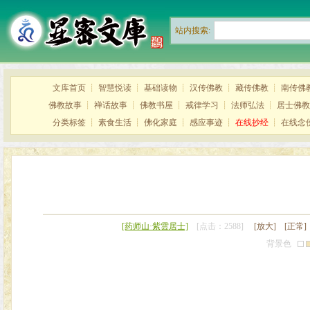
站内搜索:
文库首页
┊
智慧悦读
┊
基础读物
┊
汉传佛教
┊
藏传佛教
┊
南传佛
佛教故事
┊
禅话故事
┊
佛教书屋
┊
戒律学习
┊
法师弘法
┊
居士佛教
分类标签
┊
素食生活
┊
佛化家庭
┊
感应事迹
┊
在线抄经
┊
在线念
[药师山·紫雲居士]
[点击：2588]
[放大]
[正常]
背景色