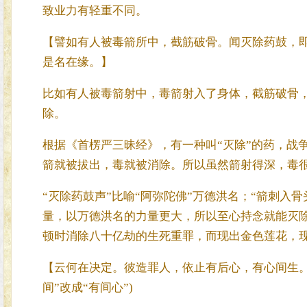
致业力有轻重不同。
【譬如有人被毒箭所中，截筋破骨。闻灭除药鼓，
是名在缘。】
比如有人被毒箭射中，毒箭射入了身体，截筋破骨，
除。
根据《首楞严三昧经》，有一种叫“灭除”的药，战
箭就被拔出，毒就被消除。所以虽然箭射得深，毒很
“灭除药鼓声”比喻“阿弥陀佛”万德洪名；“箭刺入
量，以万德洪名的力量更大，所以至心持念就能灭
顿时消除八十亿劫的生死重罪，而现出金色莲花，
【云何在决定。彼造罪人，依止有后心，有心间生。
间”改成“有间心”)