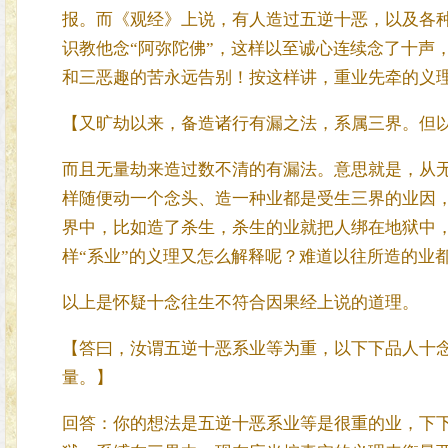
报。而《观经》上说，有人造过五逆十恶，以及各
识教他念“阿弥陀佛”，这样以至诚心连续念了十声
和三恶趣的苦永远告别！按这样讲，重业先牵的义
【又旷劫以来，备造诸行有漏之法，系属三界。但
而且无量劫来造过数不清的有漏法。意思就是，从
样随便动一个念头、造一种业都是受生三界的业因，
界中，比如造了杀生，杀生的业就把人绑在地狱中，
样“系业”的义理又怎么解释呢？难道以往所造的业
以上是怀疑十念往生不符合因果经上说的道理。
【答曰，汝谓五逆十恶系业等为重，以下下品人十
量。】
回答：你的想法是五逆十恶系业等是很重的业，下