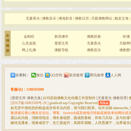
无量香光
|
佛教音乐
|
佛海影音
|
佛教日历
|
天眼佛教网址
|
般若文海
|
友
金刚经
新浪佛学
佛教辞典
听佛
情
心灵桌面
显密文库
无量香光
天眼网
链
网上礼佛
佛眼导航
佛教音乐
佛教图
接
分享到：
微信
QQ空间
新浪微博
腾讯微博
人人网
客服QQ：1280183689
[显密文库·佛教文集]
白玛若拙佛教文化传播工作室制作
[无量香光·佛教世界]
[京ICP备16063509号-26 ]
goodweb.top Copyrights Reserved
51La
如无意中侵犯您的权益或含有非法内容，请与我们联系。站长信箱:alanruochu_99@
敬请诸位善心佛友在论坛、博客、facebook或其他地方转贴或相告本站网址
愿以此功德，消除宿现业，增长诸福慧，圆成胜善根，所有刀兵劫，及与饥馑
辗转流通者，现眷咸安宁，先亡获超升，风雨常调顺，人民悉康宁，法界诸含