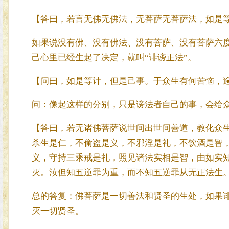
【答曰，若言无佛无佛法，无菩萨无菩萨法，如是
如果说没有佛、没有佛法、没有菩萨、没有菩萨六
己心里已经生起了决定，就叫“诽谤正法”。
【问曰，如是等计，但是己事。于众生有何苦恼，
问：像起这样的分别，只是谤法者自己的事，会给
【答曰，若无诸佛菩萨说世间出世间善道，教化众生
杀生是仁，不偷盗是义，不邪淫是礼，不饮酒是智
义，守持三乘戒是礼，照见诸法实相是智，由如实知
灭。汝但知五逆罪为重，而不知五逆罪从无正法生
总的答复：佛菩萨是一切善法和贤圣的生处，如果
灭一切贤圣。