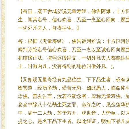
【答曰，案王舍城所说无量寿经，佛告阿难，十方
生，闻其名号，信心欢喜，乃至一念至心回向，愿
一切外凡夫人，皆得往生。】
答：根据《无量寿经》，佛告诉阿难说：十方恒河
闻到弥陀名号信心欢喜，乃至一念以至诚心回向愿
和诽谤正法。按照这段经文，一切外凡夫人都能往生
上，叫做内凡，没有得到的地位叫做外凡。)。
【又如观无量寿经有九品往生，下下品生者，或有
堕恶道，经历多劫，受苦无穷。如此愚人，临命终
念佛。善友告言，汝若不能念者，应称无量寿佛。
念念中除八十亿劫生死之罪。命终之时，见金莲华
中，满十二大劫，莲华方开。观世音，大势至，以
提之心。是名下品下生者。以此经证，明知下品凡