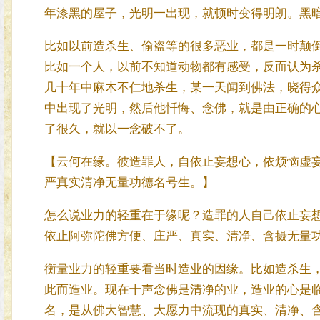
年漆黑的屋子，光明一出现，就顿时变得明朗。黑暗
比如以前造杀生、偷盗等的很多恶业，都是一时颠
比如一个人，以前不知道动物都有感受，反而认为
几十年中麻木不仁地杀生，某一天闻到佛法，晓得
中出现了光明，然后他忏悔、念佛，就是由正确的
了很久，就以一念破不了。
【云何在缘。彼造罪人，自依止妄想心，依烦恼虚
严真实清净无量功德名号生。】
怎么说业力的轻重在于缘呢？造罪的人自己依止妄
依止阿弥陀佛方便、庄严、真实、清净、含摄无量
衡量业力的轻重要看当时造业的因缘。比如造杀生
此而造业。现在十声念佛是清净的业，造业的心是
名，是从佛大智慧、大愿力中流现的真实、清净、