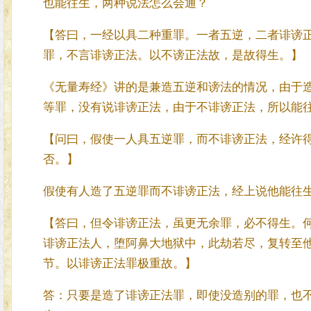
也能往生，两种说法怎么会通？
【答曰，一经以具二种重罪。一者五逆，二者诽谤
罪，不言诽谤正法。以不谤正法故，是故得生。】
《无量寿经》讲的是兼造五逆和谤法的情况，由于
等罪，没有说诽谤正法，由于不诽谤正法，所以能
【问曰，假使一人具五逆罪，而不诽谤正法，经许
否。】
假使有人造了五逆罪而不诽谤正法，经上说他能往
【答曰，但令诽谤正法，虽更无余罪，必不得生。
诽谤正法人，堕阿鼻大地狱中，此劫若尽，复转至
节。以诽谤正法罪极重故。】
答：只要是造了诽谤正法罪，即使没造别的罪，也