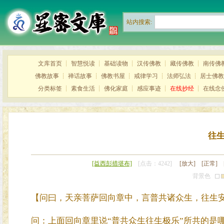
站内搜索:
文库首页
┊
智慧悦读
┊
基础读物
┊
汉传佛教
┊
藏传佛教
┊
南传佛
佛教故事
┊
禅话故事
┊
佛教书屋
┊
戒律学习
┊
法师弘法
┊
居士佛教
分类标签
┊
素食生活
┊
佛化家庭
┊
感应事迹
┊
在线抄经
┊
在线念
往生
[益西彭措堪布]
[点击：4242]
[放大]
[正常]
背景色
【问曰，天亲菩萨回向章中，言普共诸众生，往生
问：上面回向章里说“普共众生往生极乐”所共的是