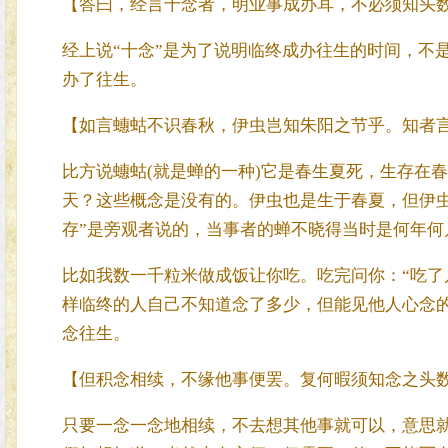
【答曰，经言十念者，明业事成办耳，不必须知头
经上说“十念”是为了说明临终成办往生的时间，不
办了往生。
【如言蟪蛄不识春秋，伊虫岂知朱阳之节乎。知者
比方说蟪蛄(就是蝉的一种)它是春生夏死，生存在
天？这些概念是没有的。伊虫也是生于春夏，但伊虫
存”是旁观者说的，当事者的蝉不晓得当时是何年何
比如我数一千粒米做成饭让你吃。吃完问你：“吃了
样临终的人自己不知道念了多少，但能见他人心念
念往生。
【但积念相续，不缘他事便罢。复何暇须知念之头
只要一念一念地相续，不去想其他事就可以，意思