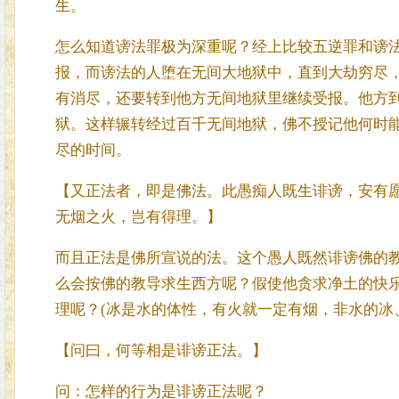
生。
怎么知道谤法罪极为深重呢？经上比较五逆罪和谤
报，而谤法的人堕在无间大地狱中，直到大劫穷尽
有消尽，还要转到他方无间地狱里继续受报。他方
狱。这样辗转经过百千无间地狱，佛不授记他何时
尽的时间。
【又正法者，即是佛法。此愚痴人既生诽谤，安有
无烟之火，岂有得理。】
而且正法是佛所宣说的法。这个愚人既然诽谤佛的
么会按佛的教导求生西方呢？假使他贪求净土的快
理呢？(冰是水的体性，有火就一定有烟，非水的冰
【问曰，何等相是诽谤正法。】
问：怎样的行为是诽谤正法呢？