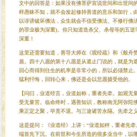
文中的回答是：如果没有佛菩萨宣说世间和出世间
样愚昧不知，就不会发起修持善道的意乐和加行，由
以诽谤破坏佛法，众生就会不信受佛法、不修行佛
的罪业极为深重)。你只知道造杀父、杀母等的五逆
深重！
这里还需要知道，善导大师在《观经疏》和《般舟
盾。四十八愿的第十八愿是从遮止门说的，就是为
回心而得到往生的机率是非常小的，所以必须禁止
猛利忏悔，回转心来，佛还是会以悲愿摄受他的。
【问曰，业道经言，业道如称，重者先牵。如观无
受无量苦。临命终时，遇善知识，教称南无阿弥陀
乘正定之聚，毕竟不退。与三途诸苦永隔。先牵之
这是提问：《业道经》上讲：“业道如秤，重者先牵
端首先下沉。在前世和今生所造的很多业当中，以哪