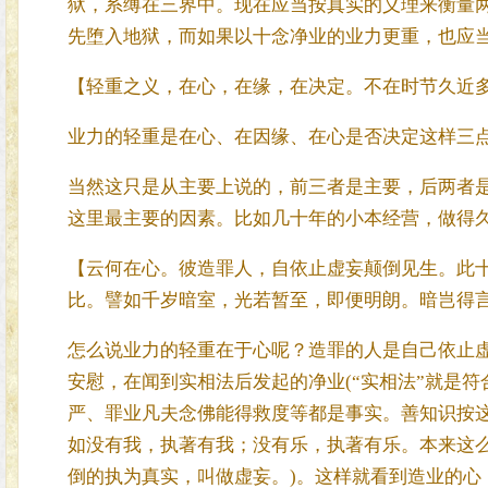
狱，系缚在三界中。现在应当按真实的义理来衡量
先堕入地狱，而如果以十念净业的业力更重，也应
【轻重之义，在心，在缘，在决定。不在时节久近
业力的轻重是在心、在因缘、在心是否决定这样三
当然这只是从主要上说的，前三者是主要，后两者
这里最主要的因素。比如几十年的小本经营，做得
【云何在心。彼造罪人，自依止虚妄颠倒见生。此
比。譬如千岁暗室，光若暂至，即便明朗。暗岂得
怎么说业力的轻重在于心呢？造罪的人是自己依止
安慰，在闻到实相法后发起的净业(“实相法”就是
严、罪业凡夫念佛能得救度等都是事实。善知识按
如没有我，执著有我；没有乐，执著有乐。本来这
倒的执为真实，叫做虚妄。)。这样就看到造业的心