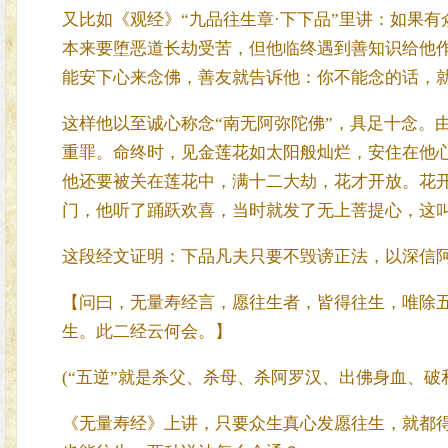
又比如《观经》“九品往生章·下下品”里讲：如果
本来要堕恶道长劫受苦，但他临终遇到善知识给他
能安下心来念佛，善友就告诉他：你不能念的话，就
这样他以至诚心称念“南无阿弥陀佛”，具足十念。
重罪。命终时，见金莲花如太阳般灿烂，安住在他
他还要被关在莲花中，满十二大劫，花才开放。花
门，他听了踊跃欢喜，当时就发了无上菩提心，这叫
这段经文证明：下品凡夫只要不毁谤正法，以深信
【问曰，无量寿经言，愿往生者，皆得往生，唯除
生。此二经云何会。】
(“五逆”就是杀父、杀母、杀阿罗汉、出佛身血、破
《无量寿经》上讲，只要众生真心发愿往生，就都