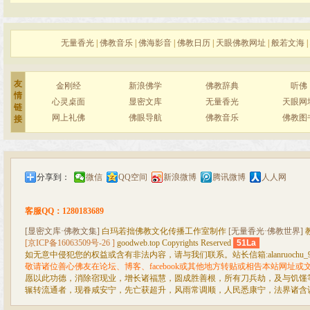
无量香光
|
佛教音乐
|
佛海影音
|
佛教日历
|
天眼佛教网址
|
般若文海
|
友
金刚经
新浪佛学
佛教辞典
听佛
情
心灵桌面
显密文库
无量香光
天眼网
链
网上礼佛
佛眼导航
佛教音乐
佛教图
接
分享到：
微信
QQ空间
新浪微博
腾讯微博
人人网
客服QQ：1280183689
[显密文库·佛教文集]
白玛若拙佛教文化传播工作室制作
[无量香光·佛教世界]
[京ICP备16063509号-26 ]
goodweb.top Copyrights Reserved
51La
如无意中侵犯您的权益或含有非法内容，请与我们联系。站长信箱:alanruochu_99@
敬请诸位善心佛友在论坛、博客、facebook或其他地方转贴或相告本站网址
愿以此功德，消除宿现业，增长诸福慧，圆成胜善根，所有刀兵劫，及与饥馑
辗转流通者，现眷咸安宁，先亡获超升，风雨常调顺，人民悉康宁，法界诸含