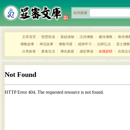
站内搜索:
文库首页
┊
智慧悦读
┊
基础读物
┊
汉传佛教
┊
藏传佛教
┊
南传佛
佛教故事
┊
禅话故事
┊
佛教书屋
┊
戒律学习
┊
法师弘法
┊
居士佛教
分类标签
┊
素食生活
┊
佛化家庭
┊
感应事迹
┊
在线抄经
┊
在线念