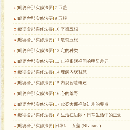
毗婆舍那实修法要
7 五盖
[
]
毗婆舍那实修法要
9 五根
[
]
毗婆舍那实修法要
10 平衡五根
[
]
毗婆舍那实修法要
11 敏锐五根
[
]
毗婆舍那实修法要
12 定的种类
[
]
毗婆舍那实修法要
13 止禅跟观禅间的明显差异
[
]
毗婆舍那实修法要
14 理解内观智慧
[
]
毗婆舍那实修法要
15 内观智慧概述
[
]
毗婆舍那实修法要
16 心的荒野
[
]
毗婆舍那实修法要
17 毗婆舍那禅修进步的要点
[
]
毗婆舍那实修法要
18 生活在边际︰日常生活中的正念
[
]
毗婆舍那实修法要
附录I. －五盖 (Nivarana)
[
]