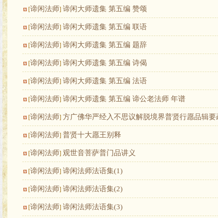
谛闲法师
谛闲大师遗集 第五编 赞颂
[
]
谛闲法师
谛闲大师遗集 第五编 联语
[
]
谛闲法师
谛闲大师遗集 第五编 题辞
[
]
谛闲法师
谛闲大师遗集 第五编 诗偈
[
]
谛闲法师
谛闲大师遗集 第五编 法语
[
]
谛闲法师
谛闲大师遗集 第五编 谛公老法师 年谱
[
]
谛闲法师
方广佛华严经入不思议解脱境界普贤行愿品辑要
[
]
谛闲法师
普贤十大愿王别释
[
]
谛闲法师
观世音菩萨普门品讲义
[
]
谛闲法师
谛闲法师法语集(1)
[
]
谛闲法师
谛闲法师法语集(2)
[
]
谛闲法师
谛闲法师法语集(3)
[
]