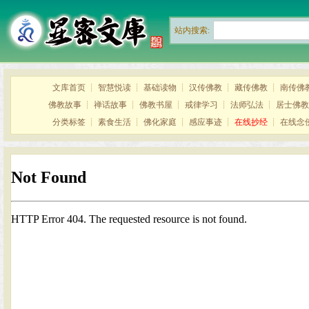
站内搜索:
文库首页
┊
智慧悦读
┊
基础读物
┊
汉传佛教
┊
藏传佛教
┊
南传佛
佛教故事
┊
禅话故事
┊
佛教书屋
┊
戒律学习
┊
法师弘法
┊
居士佛教
分类标签
┊
素食生活
┊
佛化家庭
┊
感应事迹
┊
在线抄经
┊
在线念