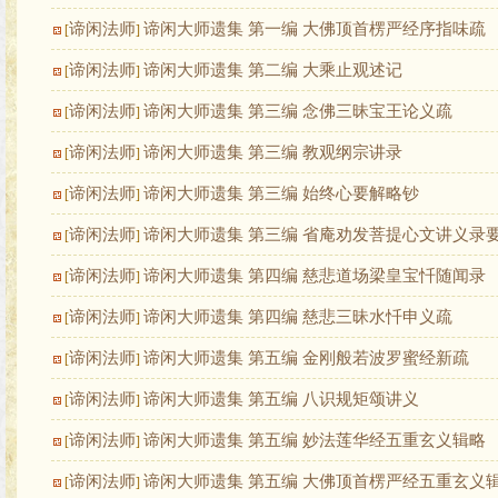
谛闲法师
谛闲大师遗集 第一编 大佛顶首楞严经序指味疏
[
]
谛闲法师
谛闲大师遗集 第二编 大乘止观述记
[
]
谛闲法师
谛闲大师遗集 第三编 念佛三昧宝王论义疏
[
]
谛闲法师
谛闲大师遗集 第三编 教观纲宗讲录
[
]
谛闲法师
谛闲大师遗集 第三编 始终心要解略钞
[
]
谛闲法师
谛闲大师遗集 第三编 省庵劝发菩提心文讲义录
[
]
谛闲法师
谛闲大师遗集 第四编 慈悲道场梁皇宝忏随闻录
[
]
谛闲法师
谛闲大师遗集 第四编 慈悲三昧水忏申义疏
[
]
谛闲法师
谛闲大师遗集 第五编 金刚般若波罗蜜经新疏
[
]
谛闲法师
谛闲大师遗集 第五编 八识规矩颂讲义
[
]
谛闲法师
谛闲大师遗集 第五编 妙法莲华经五重玄义辑略
[
]
谛闲法师
谛闲大师遗集 第五编 大佛顶首楞严经五重玄义
[
]