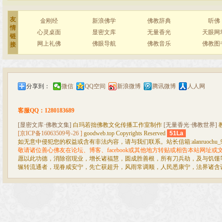
友
金刚经
新浪佛学
佛教辞典
听佛
情
心灵桌面
显密文库
无量香光
天眼网
链
网上礼佛
佛眼导航
佛教音乐
佛教图
接
分享到：
微信
QQ空间
新浪微博
腾讯微博
人人网
客服QQ：1280183689
[显密文库·佛教文集]
白玛若拙佛教文化传播工作室制作
[无量香光·佛教世界]
[京ICP备16063509号-26 ]
goodweb.top Copyrights Reserved
51La
如无意中侵犯您的权益或含有非法内容，请与我们联系。站长信箱:alanruochu_99@
敬请诸位善心佛友在论坛、博客、facebook或其他地方转贴或相告本站网址
愿以此功德，消除宿现业，增长诸福慧，圆成胜善根，所有刀兵劫，及与饥馑
辗转流通者，现眷咸安宁，先亡获超升，风雨常调顺，人民悉康宁，法界诸含