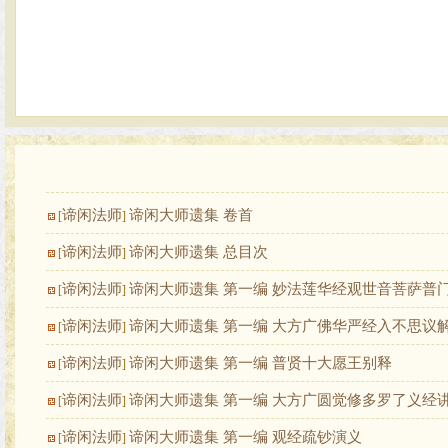
谛闲法师
谛闲大师遗集 卷首
[
]
谛闲法师
谛闲大师遗集 总目次
[
]
谛闲法师
谛闲大师遗集 第一编 妙法莲华经观世音菩萨普
[
]
谛闲法师
谛闲大师遗集 第一编 大方广佛华严经入不思议
[
]
谛闲法师
谛闲大师遗集 第一编 普贤十大愿王别释
[
]
谛闲法师
谛闲大师遗集 第一编 大方广圆觉修多罗了义经
[
]
谛闲法师
谛闲大师遗集 第一编 观经疏钞演义
[
]