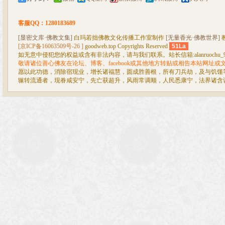
客服QQ：1280183689
[显密文库·佛教文集]
白玛若拙佛教文化传播工作室制作
[无量香光·佛教世界]
[京ICP备16063509号-26 ]
goodweb.top Copyrights Reserved
51La
如无意中侵犯您的权益或含有非法内容，请与我们联系。站长信箱:alanruochu_99@
敬请诸位善心佛友在论坛、博客、facebook或其他地方转贴或相告本站网址
愿以此功德，消除宿现业，增长诸福慧，圆成胜善根，所有刀兵劫，及与饥馑
辗转流通者，现眷咸安宁，先亡获超升，风雨常调顺，人民悉康宁，法界诸含