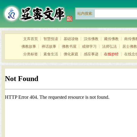
站内搜索:
文库首页
┊
智慧悦读
┊
基础读物
┊
汉传佛教
┊
藏传佛教
┊
南传佛
佛教故事
┊
禅话故事
┊
佛教书屋
┊
戒律学习
┊
法师弘法
┊
居士佛教
分类标签
┊
素食生活
┊
佛化家庭
┊
感应事迹
┊
在线抄经
┊
在线念