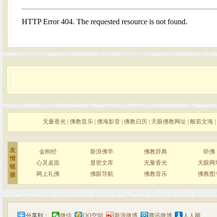
无量香光
|
佛教音乐
|
佛海影音
|
佛教日历
|
天眼佛教网址
|
般若文海
|
友
金刚经
新浪佛学
佛教辞典
听佛
情
心灵桌面
显密文库
无量香光
天眼网
链
网上礼佛
佛眼导航
佛教音乐
佛教图
接
分享到：
微信
QQ空间
新浪微博
腾讯微博
人人网