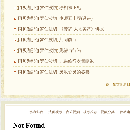
阿贝迦那伽罗仁波切
净相和正见
[
]
阿贝迦那伽罗仁波切
事师五十颂(译讲)
[
]
阿贝迦那伽罗仁波切
《赞辞·大地美严》讲义
[
]
阿贝迦那伽罗仁波切
共同前行
[
]
阿贝迦那伽罗仁波切
见解与行为
[
]
阿贝迦那伽罗仁波切
九乘修行次第略说
[
]
阿贝迦那伽罗仁波切
勇敢心灵的盛宴
[
]
共14条 每页显示15
佛海影音
－
法师视频
音乐视频
视频推荐
视频分类
－
佛教