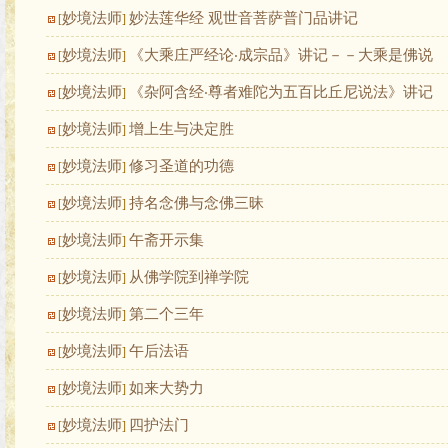
妙境法师
妙法莲华经 观世音菩萨普门品讲记
[
]
妙境法师
《大乘庄严经论‧成宗品》讲记－－大乘是佛说
[
]
妙境法师
《杂阿含经‧尊者难陀为五百比丘尼说法》讲记
[
]
妙境法师
增上生与决定胜
[
]
妙境法师
修习圣道的功德
[
]
妙境法师
持名念佛与念佛三昧
[
]
妙境法师
午斋开示集
[
]
妙境法师
从佛学院到禅学院
[
]
妙境法师
第二个三年
[
]
妙境法师
午后法语
[
]
妙境法师
如来大势力
[
]
妙境法师
四护法门
[
]