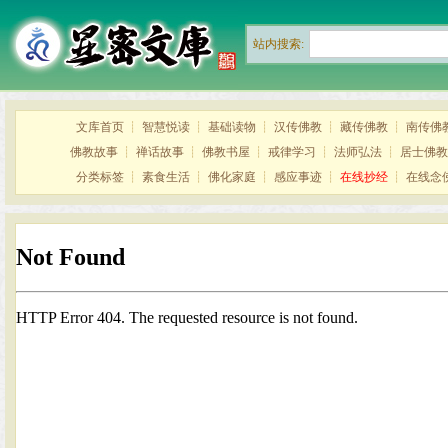
站内搜索:
文库首页
┊
智慧悦读
┊
基础读物
┊
汉传佛教
┊
藏传佛教
┊
南传佛
佛教故事
┊
禅话故事
┊
佛教书屋
┊
戒律学习
┊
法师弘法
┊
居士佛教
分类标签
┊
素食生活
┊
佛化家庭
┊
感应事迹
┊
在线抄经
┊
在线念