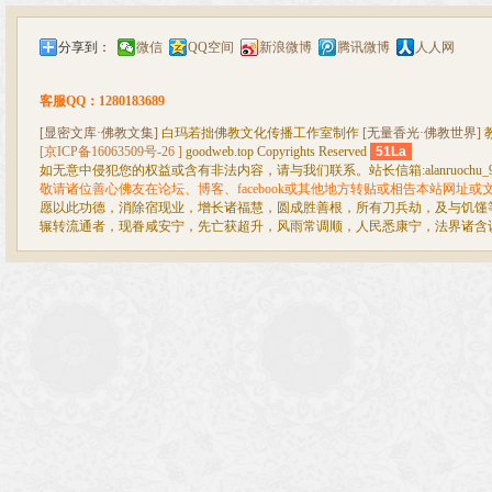
分享到：
微信
QQ空间
新浪微博
腾讯微博
人人网
客服QQ：1280183689
[显密文库·佛教文集]
白玛若拙佛教文化传播工作室制作
[无量香光·佛教世界]
[京ICP备16063509号-26 ]
goodweb.top Copyrights Reserved
51La
如无意中侵犯您的权益或含有非法内容，请与我们联系。站长信箱:alanruochu_99@
敬请诸位善心佛友在论坛、博客、facebook或其他地方转贴或相告本站网址
愿以此功德，消除宿现业，增长诸福慧，圆成胜善根，所有刀兵劫，及与饥馑
辗转流通者，现眷咸安宁，先亡获超升，风雨常调顺，人民悉康宁，法界诸含