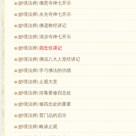
妙境法师
佛恩寺禅七开示
[
]
妙境法师
永光寺禅七开示
[
]
妙境法师
佛遗教经讲记
[
]
妙境法师
清凉寺禅七开示
[
]
妙境法师
四念住讲记
[
]
妙境法师
佛说八大人觉经讲记
[
]
妙境法师
学习佛法的功德
[
]
妙境法师
止观大意
[
]
妙境法师
排毒要修四念处
[
]
妙境法师
修四念处的重要
[
]
妙境法师
普门品的启示
[
]
妙境法师
略谈止观
[
]