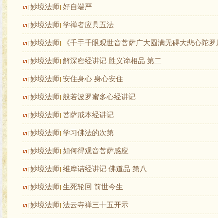
妙境法师
好自端严
[
]
妙境法师
学禅者应具五法
[
]
妙境法师
《千手千眼观世音菩萨广大圆满无碍大悲心陀罗
[
]
妙境法师
解深密经讲记 胜义谛相品 第二
[
]
妙境法师
安住身心 身心安住
[
]
妙境法师
般若波罗蜜多心经讲记
[
]
妙境法师
菩萨戒本经讲记
[
]
妙境法师
学习佛法的次第
[
]
妙境法师
如何得观音菩萨感应
[
]
妙境法师
维摩诘经讲记 佛道品 第八
[
]
妙境法师
生死轮回 前世今生
[
]
妙境法师
法云寺禅三十五开示
[
]