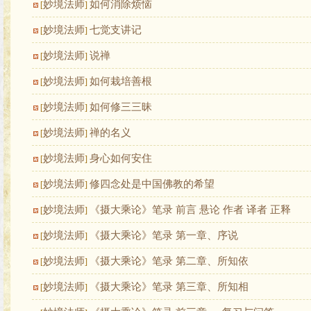
妙境法师
如何消除烦恼
[
]
妙境法师
七觉支讲记
[
]
妙境法师
说禅
[
]
妙境法师
如何栽培善根
[
]
妙境法师
如何修三三昧
[
]
妙境法师
禅的名义
[
]
妙境法师
身心如何安住
[
]
妙境法师
修四念处是中国佛教的希望
[
]
妙境法师
《摄大乘论》笔录 前言 悬论 作者 译者 正释
[
]
妙境法师
《摄大乘论》笔录 第一章、序说
[
]
妙境法师
《摄大乘论》笔录 第二章、所知依
[
]
妙境法师
《摄大乘论》笔录 第三章、所知相
[
]