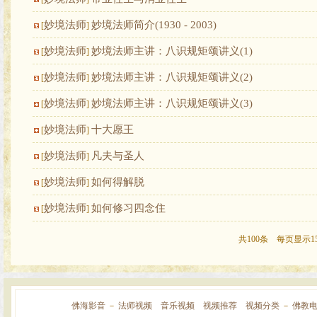
妙境法师
妙境法师简介(1930 - 2003)
[
]
妙境法师
妙境法师主讲：八识规矩颂讲义(1)
[
]
妙境法师
妙境法师主讲：八识规矩颂讲义(2)
[
]
妙境法师
妙境法师主讲：八识规矩颂讲义(3)
[
]
妙境法师
十大愿王
[
]
妙境法师
凡夫与圣人
[
]
妙境法师
如何得解脱
[
]
妙境法师
如何修习四念住
[
]
共100条 每页显示1
佛海影音
－
法师视频
音乐视频
视频推荐
视频分类
－
佛教