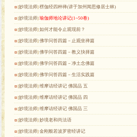
妙境法师
楞伽经四种禅(讲于加州闻思修居士林)
[
]
妙境法师
瑜伽师地论讲记(1~50卷)
[
]
妙境法师
如何才能令止观现前？
[
]
妙境法师
佛学问答四篇－止观坐禅篇
[
]
妙境法师
佛学问答四篇－教义抉择篇
[
]
妙境法师
佛学问答四篇－净土念佛篇
[
]
妙境法师
佛学问答四篇－生活实践篇
[
]
妙境法师
维摩诘经讲记 佛国品 五
[
]
妙境法师
维摩诘经讲记 佛国品 四
[
]
妙境法师
维摩诘经讲记 佛国品 三
[
]
妙境法师
妙境老和尚法语
[
]
妙境法师
金刚般若波罗密经讲记
[
]