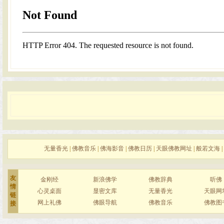
无量香光
|
佛教音乐
|
佛海影音
|
佛教日历
|
天眼佛教网址
|
般若文海
|
友
金刚经
新浪佛学
佛教辞典
听佛
情
心灵桌面
显密文库
无量香光
天眼网
链
网上礼佛
佛眼导航
佛教音乐
佛教图
接