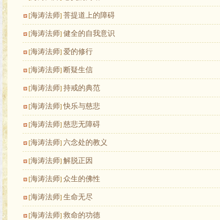
海涛法师
菩提道上的障碍
[
]
海涛法师
健全的自我意识
[
]
海涛法师
爱的修行
[
]
海涛法师
断疑生信
[
]
海涛法师
持戒的典范
[
]
海涛法师
快乐与慈悲
[
]
海涛法师
慈悲无障碍
[
]
海涛法师
六念处的教义
[
]
海涛法师
解脱正因
[
]
海涛法师
众生的佛性
[
]
海涛法师
生命无尽
[
]
海涛法师
救命的功德
[
]