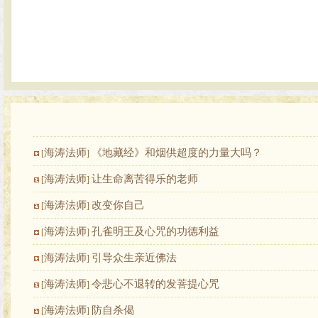
海涛法师
《地藏经》和烟供超度的力量大吗？
[
]
海涛法师
让生命离苦得乐的老师
[
]
海涛法师
改变你自己
[
]
海涛法师
孔雀明王及心咒的功德利益
[
]
海涛法师
引导众生亲近佛法
[
]
海涛法师
令悲心不退转的发菩提心咒
[
]
海涛法师
防自杀偈
[
]