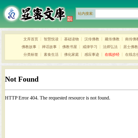
站内搜索:
文库首页
┊
智慧悦读
┊
基础读物
┊
汉传佛教
┊
藏传佛教
┊
南传佛
佛教故事
┊
禅话故事
┊
佛教书屋
┊
戒律学习
┊
法师弘法
┊
居士佛教
分类标签
┊
素食生活
┊
佛化家庭
┊
感应事迹
┊
在线抄经
┊
在线念