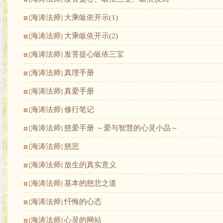
海涛法师
大乘皈依开示(1)
[
]
海涛法师
大乘皈依开示(2)
[
]
海涛法师
发菩提心皈依三宝
[
]
海涛法师
真理手册
[
]
海涛法师
真爱手册
[
]
海涛法师
修行笔记
[
]
海涛法师
慈爱手册 ～爱与智慧的心灵小品～
[
]
海涛法师
慈悲
[
]
海涛法师
放生的真实意义
[
]
海涛法师
基本的慈悲之道
[
]
海涛法师
忏悔的心态
[
]
海涛法师
心灵的网站
[
]