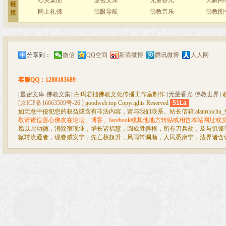
心灵桌面
显密文库
无量香光
天眼网
链
网上礼佛
佛眼导航
佛教音乐
佛教图
接
分享到：
微信
QQ空间
新浪微博
腾讯微博
人人网
客服QQ：1280183689
[显密文库·佛教文集]
白玛若拙佛教文化传播工作室制作
[无量香光·佛教世界]
[京ICP备16063509号-26 ]
goodweb.top Copyrights Reserved
51La
如无意中侵犯您的权益或含有非法内容，请与我们联系。站长信箱:alanruochu_99@
敬请诸位善心佛友在论坛、博客、facebook或其他地方转贴或相告本站网址
愿以此功德，消除宿现业，增长诸福慧，圆成胜善根，所有刀兵劫，及与饥馑
辗转流通者，现眷咸安宁，先亡获超升，风雨常调顺，人民悉康宁，法界诸含