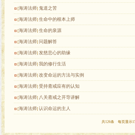
海涛法师
鬼道之苦
[
]
海涛法师
生命中的根本上师
[
]
海涛法师
生命的泉源
[
]
海涛法师
问题解答
[
]
海涛法师
发慈悲心的助缘
[
]
海涛法师
我的修行生活
[
]
海涛法师
改变命运的方法与实例
[
]
海涛法师
受持斋戒应有的认知
[
]
海涛法师
八关斋戒之开导讲解
[
]
海涛法师
认识命运的主人
[
]
共126条 每页显示1