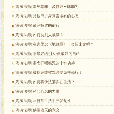
海涛法师
常见是非，多持诵三昧耶咒
[
]
海涛法师
持披甲护身真言该有的心态
[
]
海涛法师
诵经持咒的前行
[
]
海涛法师
如何劝别人戒酒？
[
]
海涛法师
在家里念《地藏经》，会招来鬼吗？
[
]
海涛法师
学最好的别人·做最好的自己
[
]
海涛法师
常念开咽喉咒的十种功德
[
]
海涛法师
被批评或被骂时要怎样修行？
[
]
海涛法师
如何将佛法落实在生活？
[
]
海涛法师
慈悲心念的力量
[
]
海涛法师
从日常生活中开发觉性
[
]
海涛法师
供佛斋天的意义
[
]