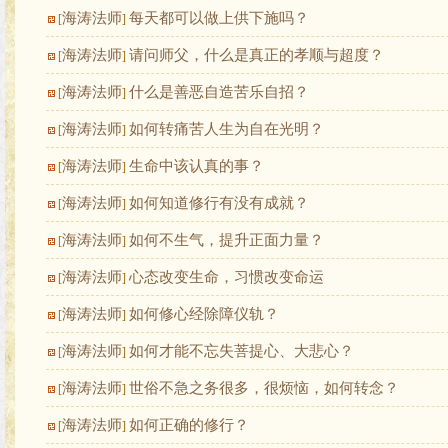
海涛法师
每天都可以做上供下施吗？
[
]
海涛法师
请问师父，什么是真正的孝顺与超度？
[
]
海涛法师
什么是善恶自造苦乐自招？
[
]
海涛法师
如何转痛苦人生为自在光明？
[
]
海涛法师
生命中该认真的事？
[
]
海涛法师
如何知道修行有没有成就？
[
]
海涛法师
如何不生气，提升正面力量？
[
]
海涛法师
心态改变生命，习惯改变命运
[
]
海涛法师
如何修心经除障仪轨？
[
]
海涛法师
如何才能不忘失菩提心、大悲心？
[
]
海涛法师
世俗不急之务很多，很烦恼，如何转念？
[
]
海涛法师
如何正确的修行？
[
]