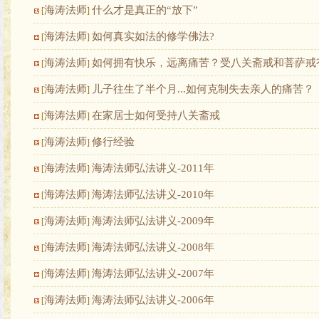
海涛法师
什么才是真正的“放下”
[
]
海涛法师
如何真实如法的修学佛法?
[
]
海涛法师
如何拥有快乐，远离痛苦？受八关斋戒和菩萨戒
[
]
海涛法师
儿子往生了半个月...如何克制失去亲人的痛苦？
[
]
海涛法师
在家居士如何受持八关斋戒
[
]
海涛法师
修行经验
[
]
海涛法师
海涛法师弘法讲义-2011年
[
]
海涛法师
海涛法师弘法讲义-2010年
[
]
海涛法师
海涛法师弘法讲义-2009年
[
]
海涛法师
海涛法师弘法讲义-2008年
[
]
海涛法师
海涛法师弘法讲义-2007年
[
]
海涛法师
海涛法师弘法讲义-2006年
[
]