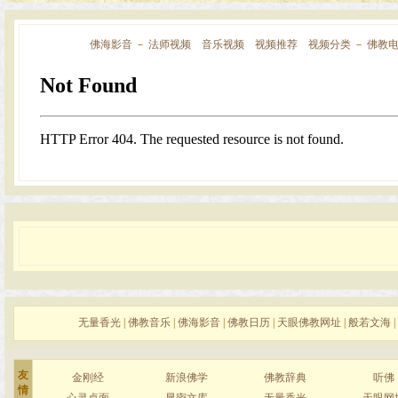
佛海影音
－
法师视频
音乐视频
视频推荐
视频分类
－
佛教
无量香光
|
佛教音乐
|
佛海影音
|
佛教日历
|
天眼佛教网址
|
般若文海
|
友
金刚经
新浪佛学
佛教辞典
听佛
情