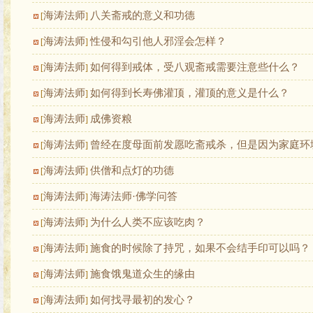
海涛法师
八关斋戒的意义和功德
[
]
海涛法师
性侵和勾引他人邪淫会怎样？
[
]
海涛法师
如何得到戒体，受八观斋戒需要注意些什么？
[
]
海涛法师
如何得到长寿佛灌顶，灌顶的意义是什么？
[
]
海涛法师
成佛资粮
[
]
海涛法师
曾经在度母面前发愿吃斋戒杀，但是因为家庭环
[
]
海涛法师
供僧和点灯的功德
[
]
海涛法师
海涛法师·佛学问答
[
]
海涛法师
为什么人类不应该吃肉？
[
]
海涛法师
施食的时候除了持咒，如果不会结手印可以吗？
[
]
海涛法师
施食饿鬼道众生的缘由
[
]
海涛法师
如何找寻最初的发心？
[
]