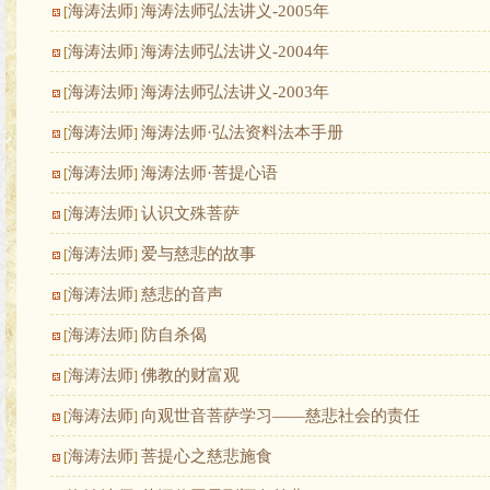
海涛法师
海涛法师弘法讲义-2005年
[
]
海涛法师
海涛法师弘法讲义-2004年
[
]
海涛法师
海涛法师弘法讲义-2003年
[
]
海涛法师
海涛法师·弘法资料法本手册
[
]
海涛法师
海涛法师·菩提心语
[
]
海涛法师
认识文殊菩萨
[
]
海涛法师
爱与慈悲的故事
[
]
海涛法师
慈悲的音声
[
]
海涛法师
防自杀偈
[
]
海涛法师
佛教的财富观
[
]
海涛法师
向观世音菩萨学习——慈悲社会的责任
[
]
海涛法师
菩提心之慈悲施食
[
]