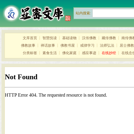
站内搜索:
文库首页
┊
智慧悦读
┊
基础读物
┊
汉传佛教
┊
藏传佛教
┊
南传佛
佛教故事
┊
禅话故事
┊
佛教书屋
┊
戒律学习
┊
法师弘法
┊
居士佛教
分类标签
┊
素食生活
┊
佛化家庭
┊
感应事迹
┊
在线抄经
┊
在线念