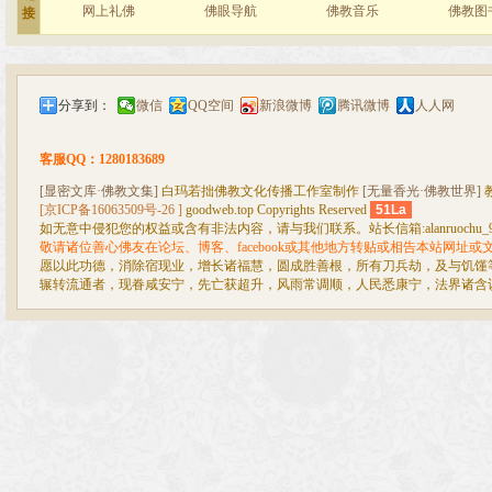
网上礼佛
佛眼导航
佛教音乐
佛教图
接
分享到：
微信
QQ空间
新浪微博
腾讯微博
人人网
客服QQ：1280183689
[显密文库·佛教文集]
白玛若拙佛教文化传播工作室制作
[无量香光·佛教世界]
[京ICP备16063509号-26 ]
goodweb.top Copyrights Reserved
51La
如无意中侵犯您的权益或含有非法内容，请与我们联系。站长信箱:alanruochu_99@
敬请诸位善心佛友在论坛、博客、facebook或其他地方转贴或相告本站网址
愿以此功德，消除宿现业，增长诸福慧，圆成胜善根，所有刀兵劫，及与饥馑
辗转流通者，现眷咸安宁，先亡获超升，风雨常调顺，人民悉康宁，法界诸含