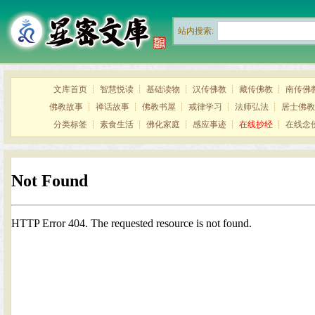
站内搜索:
文库首页
┊
智慧悦读
┊
基础读物
┊
汉传佛教
┊
藏传佛教
┊
南传佛
佛教故事
┊
禅话故事
┊
佛教书屋
┊
戒律学习
┊
法师弘法
┊
居士佛教
分类标签
┊
素食生活
┊
佛化家庭
┊
感应事迹
┊
在线抄经
┊
在线念