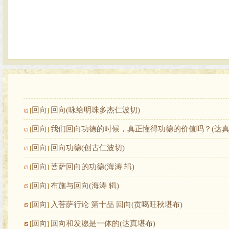
回向
回向(咏给明珠多杰仁波切)
[
]
回向
我们回向功德的时候，真正懂得功德的价值吗？(达真
[
]
回向
回向功德(创古仁波切)
[
]
回向
菩萨回向的功德(海涛 辑)
[
]
回向
布施与回向(海涛 辑)
[
]
回向
入菩萨行论 第十品 回向(贡噶旺秋堪布)
[
]
回向
回向和发愿是一体的(达真堪布)
[
]