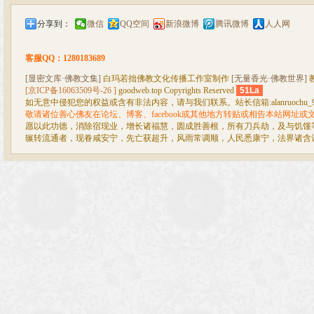
分享到：
微信
QQ空间
新浪微博
腾讯微博
人人网
客服QQ：1280183689
[显密文库·佛教文集]
白玛若拙佛教文化传播工作室制作
[无量香光·佛教世界]
[京ICP备16063509号-26 ]
goodweb.top Copyrights Reserved
51La
如无意中侵犯您的权益或含有非法内容，请与我们联系。站长信箱:alanruochu_99@
敬请诸位善心佛友在论坛、博客、facebook或其他地方转贴或相告本站网址
愿以此功德，消除宿现业，增长诸福慧，圆成胜善根，所有刀兵劫，及与饥馑
辗转流通者，现眷咸安宁，先亡获超升，风雨常调顺，人民悉康宁，法界诸含