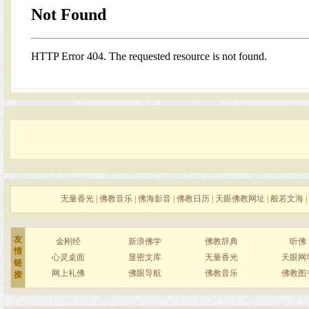
无量香光
|
佛教音乐
|
佛海影音
|
佛教日历
|
天眼佛教网址
|
般若文海
|
友
金刚经
新浪佛学
佛教辞典
听佛
情
心灵桌面
显密文库
无量香光
天眼网
链
网上礼佛
佛眼导航
佛教音乐
佛教图
接