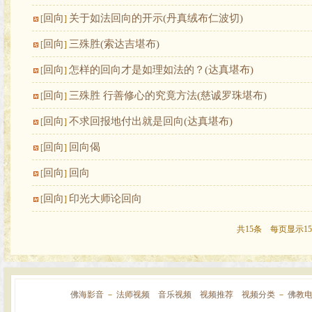
回向
关于如法回向的开示(丹真绒布仁波切)
[
]
回向
三殊胜(索达吉堪布)
[
]
回向
怎样的回向才是如理如法的？(达真堪布)
[
]
回向
三殊胜 行善修心的究竟方法(慈诚罗珠堪布)
[
]
回向
不求回报地付出就是回向(达真堪布)
[
]
回向
回向偈
[
]
回向
回向
[
]
回向
印光大师论回向
[
]
共15条 每页显示15
佛海影音
－
法师视频
音乐视频
视频推荐
视频分类
－
佛教