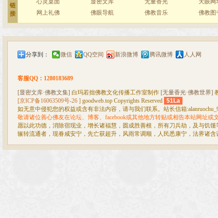
心灵桌面
显密文库
无量香光
天眼网
链
网上礼佛
佛眼导航
佛教音乐
佛教图
接
分享到：
微信
QQ空间
新浪微博
腾讯微博
人人网
客服QQ：1280183689
[显密文库·佛教文集]
白玛若拙佛教文化传播工作室制作
[无量香光·佛教世界]
[京ICP备16063509号-26 ]
goodweb.top Copyrights Reserved
51La
如无意中侵犯您的权益或含有非法内容，请与我们联系。站长信箱:alanruochu_99@
敬请诸位善心佛友在论坛、博客、facebook或其他地方转贴或相告本站网址
愿以此功德，消除宿现业，增长诸福慧，圆成胜善根，所有刀兵劫，及与饥馑
辗转流通者，现眷咸安宁，先亡获超升，风雨常调顺，人民悉康宁，法界诸含