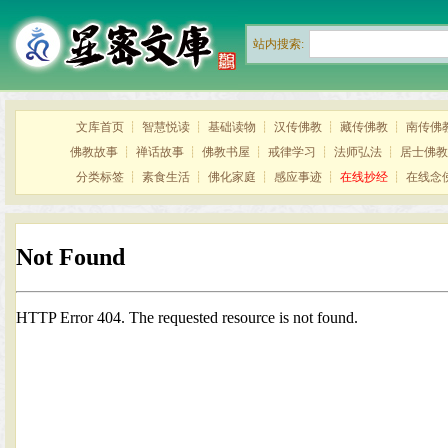
站内搜索:
文库首页
┊
智慧悦读
┊
基础读物
┊
汉传佛教
┊
藏传佛教
┊
南传佛
佛教故事
┊
禅话故事
┊
佛教书屋
┊
戒律学习
┊
法师弘法
┊
居士佛教
分类标签
┊
素食生活
┊
佛化家庭
┊
感应事迹
┊
在线抄经
┊
在线念