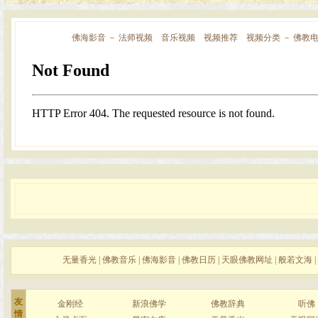
佛海影音
－
法师视频
音乐视频
视频推荐
视频分类
－
佛教
无量香光
|
佛教音乐
|
佛海影音
|
佛教日历
|
天眼佛教网址
|
般若文海
|
友
金刚经
新浪佛学
佛教辞典
听佛
情