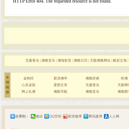
无量香光
|
佛教音乐
|
佛海影音
|
佛教日历
|
天眼佛教网址
|
般若文海
|
友
金刚经
新浪佛学
佛教辞典
听佛
情
心灵桌面
显密文库
无量香光
天眼网
链
网上礼佛
佛眼导航
佛教音乐
佛教图
接
分享到：
微信
QQ空间
新浪微博
腾讯微博
人人网