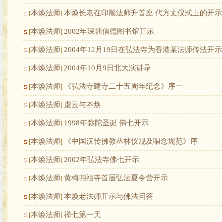
本焕法师
本焕长老在印顺法师升首座 代方丈仪式上的开示
[
]
本焕法师
2002年深圳信德图书馆开示
[
]
本焕法师
2004年12月19日在弘法寺为香港某法师传法开示
[
]
本焕法师
2004年10月9日北大演讲录
[
]
本焕法师
《弘法寺建寺二十五周年纪念》序一
[
]
本焕法师
虚云与本焕
[
]
本焕法师
1998年弥陀圣诞 佛七开示
[
]
本焕法师
《中国汉传佛教丛林仪规及唱念规范》序
[
]
本焕法师
2002年弘法寺佛七开示
[
]
本焕法师
黄梅四祖寺首届弘法夏令营开示
[
]
本焕法师
本焕老法师开示与佛法问答
[
]
本焕法师
禅七第一天
[
]