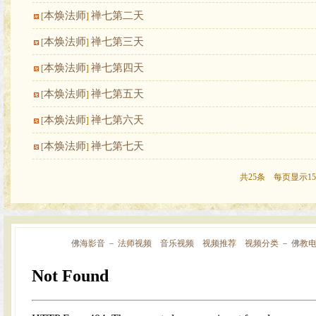
本焕法师
禅七第二天
[
]
本焕法师
禅七第三天
[
]
本焕法师
禅七第四天
[
]
本焕法师
禅七第五天
[
]
本焕法师
禅七第六天
[
]
本焕法师
禅七第七天
[
]
共25条 每页显示15
佛海影音
－
法师视频
音乐视频
视频推荐
视频分类
－
佛教