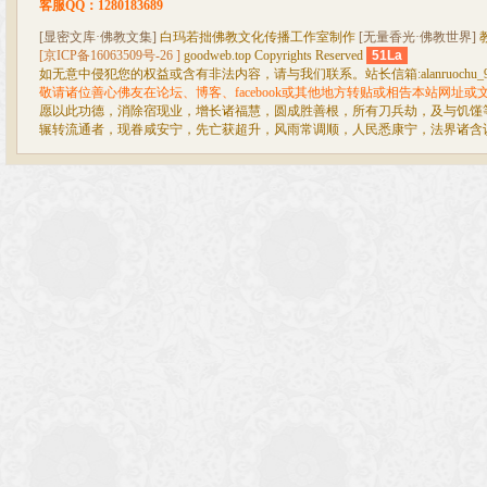
客服QQ：1280183689
[显密文库·佛教文集]
白玛若拙佛教文化传播工作室制作
[无量香光·佛教世界]
[京ICP备16063509号-26 ]
goodweb.top Copyrights Reserved
51La
如无意中侵犯您的权益或含有非法内容，请与我们联系。站长信箱:alanruochu_99@
敬请诸位善心佛友在论坛、博客、facebook或其他地方转贴或相告本站网址
愿以此功德，消除宿现业，增长诸福慧，圆成胜善根，所有刀兵劫，及与饥馑
辗转流通者，现眷咸安宁，先亡获超升，风雨常调顺，人民悉康宁，法界诸含