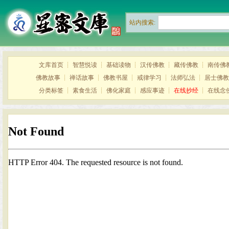
站内搜索:
文库首页
┊
智慧悦读
┊
基础读物
┊
汉传佛教
┊
藏传佛教
┊
南传佛
佛教故事
┊
禅话故事
┊
佛教书屋
┊
戒律学习
┊
法师弘法
┊
居士佛教
分类标签
┊
素食生活
┊
佛化家庭
┊
感应事迹
┊
在线抄经
┊
在线念