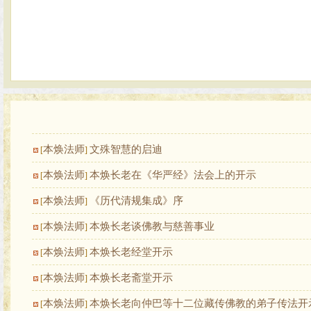
本焕法师
文殊智慧的启迪
[
]
本焕法师
本焕长老在《华严经》法会上的开示
[
]
本焕法师
《历代清规集成》序
[
]
本焕法师
本焕长老谈佛教与慈善事业
[
]
本焕法师
本焕长老经堂开示
[
]
本焕法师
本焕长老斋堂开示
[
]
本焕法师
本焕长老向仲巴等十二位藏传佛教的弟子传法开
[
]