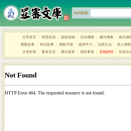
站内搜索:
文库首页
┊
智慧悦读
┊
基础读物
┊
汉传佛教
┊
藏传佛教
┊
南传佛
佛教故事
┊
禅话故事
┊
佛教书屋
┊
戒律学习
┊
法师弘法
┊
居士佛教
分类标签
┊
素食生活
┊
佛化家庭
┊
感应事迹
┊
在线抄经
┊
在线念