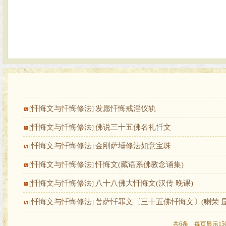
忏悔文与忏悔修法
发愿忏悔戒淫仪轨
[
]
忏悔文与忏悔修法
佛说三十五佛名礼忏文
[
]
忏悔文与忏悔修法
金刚萨埵修法如意宝珠
[
]
忏悔文与忏悔修法
忏悔文(藏语系佛教念诵集)
[
]
忏悔文与忏悔修法
八十八佛大忏悔文(汉传 晚课)
[
]
忏悔文与忏悔修法
菩萨忏罪文〔三十五佛忏悔文〕(喇荣 
[
]
共6条 每页显示15