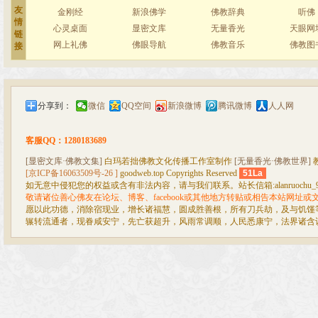
友
金刚经
新浪佛学
佛教辞典
听佛
情
心灵桌面
显密文库
无量香光
天眼网
链
网上礼佛
佛眼导航
佛教音乐
佛教图
接
分享到：
微信
QQ空间
新浪微博
腾讯微博
人人网
客服QQ：1280183689
[显密文库·佛教文集]
白玛若拙佛教文化传播工作室制作
[无量香光·佛教世界]
[京ICP备16063509号-26 ]
goodweb.top Copyrights Reserved
51La
如无意中侵犯您的权益或含有非法内容，请与我们联系。站长信箱:alanruochu_99@
敬请诸位善心佛友在论坛、博客、facebook或其他地方转贴或相告本站网址
愿以此功德，消除宿现业，增长诸福慧，圆成胜善根，所有刀兵劫，及与饥馑
辗转流通者，现眷咸安宁，先亡获超升，风雨常调顺，人民悉康宁，法界诸含