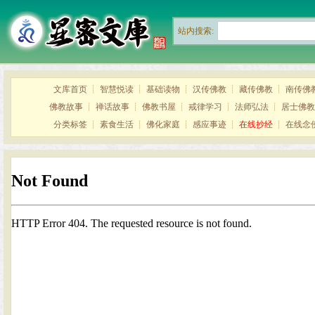
站内搜索:
文库首页
┊
智慧悦读
┊
基础读物
┊
汉传佛教
┊
藏传佛教
┊
南传佛
佛教故事
┊
禅话故事
┊
佛教书屋
┊
戒律学习
┊
法师弘法
┊
居士佛教
分类标签
┊
素食生活
┊
佛化家庭
┊
感应事迹
┊
在线抄经
┊
在线念