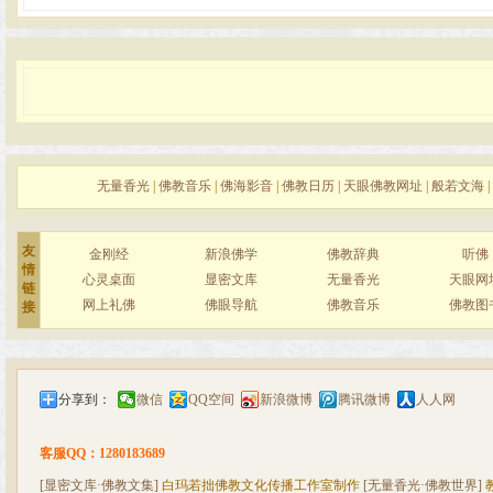
无量香光
|
佛教音乐
|
佛海影音
|
佛教日历
|
天眼佛教网址
|
般若文海
|
友
金刚经
新浪佛学
佛教辞典
听佛
情
心灵桌面
显密文库
无量香光
天眼网
链
网上礼佛
佛眼导航
佛教音乐
佛教图
接
分享到：
微信
QQ空间
新浪微博
腾讯微博
人人网
客服QQ：1280183689
[显密文库·佛教文集]
白玛若拙佛教文化传播工作室制作
[无量香光·佛教世界]