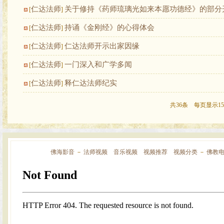
仁达法师
关于修持《药师琉璃光如来本愿功德经》的部分
[
]
仁达法师
持诵《金刚经》的心得体会
[
]
仁达法师
仁达法师开示出家因缘
[
]
仁达法师
一门深入和广学多闻
[
]
仁达法师
释仁达法师纪实
[
]
共36条 每页显示15
佛海影音
－
法师视频
音乐视频
视频推荐
视频分类
－
佛教