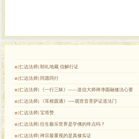
仁达法师
朝礼地藏 信解行证
[
]
仁达法师
同愿同行
[
]
仁达法师
《一行三昧》——道信大师禅净圆融修法心要
[
]
仁达法师
《耳根圆通》──观世音菩萨证道法门
[
]
仁达法师
宝塔赞
[
]
仁达法师
往生极乐世界是学佛的终点吗？
[
]
仁达法师
禅宗最重视的是真修实证
[
]