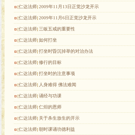
仁达法师
2009年11月13日正觉沙龙开示
[
]
仁达法师
2009年11月6日正觉沙龙开示
[
]
仁达法师
三皈五戒的重要性
[
]
仁达法师
如何打坐
[
]
仁达法师
打坐时昏沉掉举的对治办法
[
]
仁达法师
修行的目标
[
]
仁达法师
打坐时的注意事项
[
]
仁达法师
人身难得 佛法难闻
[
]
仁达法师
诵经与功课
[
]
仁达法师
仁炟的恩师
[
]
仁达法师
关于杀生放生的开示
[
]
仁达法师
朝时课诵功德利益
[
]