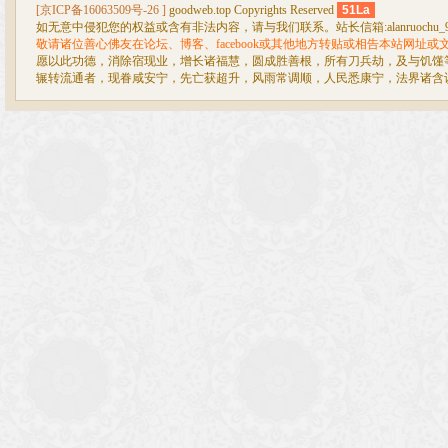
[京ICP备16063509号-26 ]
goodweb.top Copyrights Reserved
51La
如无意中侵犯您的权益或含有非法内容，请与我们联系。站长信箱:alanruochu_99@
敬请诸位善心佛友在论坛、博客、facebook或其他地方转贴或相告本站网址
愿以此功德，消除宿现业，增长诸福慧，圆成胜善根，所有刀兵劫，及与饥馑
辗转流通者，现眷咸安宁，先亡获超升，风雨常调顺，人民悉康宁，法界诸含