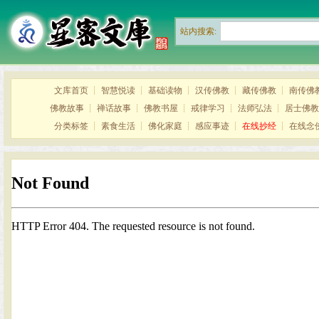
站内搜索:
文库首页
┊
智慧悦读
┊
基础读物
┊
汉传佛教
┊
藏传佛教
┊
南传佛
佛教故事
┊
禅话故事
┊
佛教书屋
┊
戒律学习
┊
法师弘法
┊
居士佛教
分类标签
┊
素食生活
┊
佛化家庭
┊
感应事迹
┊
在线抄经
┊
在线念