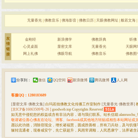
无量香光
|
佛教音乐
|
佛海影音
|
佛教日历
|
天眼佛教网址
|
般若文海
|
友
金刚经
新浪佛学
佛教辞典
听佛
情
心灵桌面
显密文库
无量香光
天眼网
链
网上礼佛
佛眼导航
佛教音乐
佛教图
接
分享到：
微信
QQ空间
新浪微博
腾讯微博
人人网
客服QQ：1280183689
[显密文库·佛教文集]
白玛若拙佛教文化传播工作室制作
[无量香光·佛教世界]
[京ICP备16063509号-26 ]
goodweb.top Copyrights Reserved
51La
如无意中侵犯您的权益或含有非法内容，请与我们联系。站长信箱:alanruochu_99@
敬请诸位善心佛友在论坛、博客、facebook或其他地方转贴或相告本站网址
愿以此功德，消除宿现业，增长诸福慧，圆成胜善根，所有刀兵劫，及与饥馑
辗转流通者，现眷咸安宁，先亡获超升，风雨常调顺，人民悉康宁，法界诸含