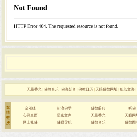
无量香光
|
佛教音乐
|
佛海影音
|
佛教日历
|
天眼佛教网址
|
般若文海
|
友
金刚经
新浪佛学
佛教辞典
听佛
情
心灵桌面
显密文库
无量香光
天眼网
链
网上礼佛
佛眼导航
佛教音乐
佛教图
接