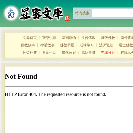
站内搜索:
文库首页
┊
智慧悦读
┊
基础读物
┊
汉传佛教
┊
藏传佛教
┊
南传佛
佛教故事
┊
禅话故事
┊
佛教书屋
┊
戒律学习
┊
法师弘法
┊
居士佛教
分类标签
┊
素食生活
┊
佛化家庭
┊
感应事迹
┊
在线抄经
┊
在线念