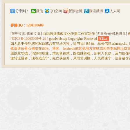
分享到：
微信
QQ空间
新浪微博
腾讯微博
人人网
客服QQ：1280183689
[显密文库·佛教文集]
白玛若拙佛教文化传播工作室制作
[无量香光·佛教世界]
[京ICP备16063509号-26 ]
goodweb.top Copyrights Reserved
51La
如无意中侵犯您的权益或含有非法内容，请与我们联系。站长信箱:alanruochu_99@
敬请诸位善心佛友在论坛、博客、facebook或其他地方转贴或相告本站网址
愿以此功德，消除宿现业，增长诸福慧，圆成胜善根，所有刀兵劫，及与饥馑
辗转流通者，现眷咸安宁，先亡获超升，风雨常调顺，人民悉康宁，法界诸含