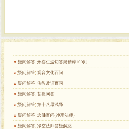
疑问解答
永嘉仁波切答疑精粹100则
[
]
疑问解答
观音文化百问
[
]
疑问解答
佛教常识百问
[
]
疑问解答
菩提问答
[
]
疑问解答
第十八愿浅释
[
]
疑问解答
念佛百问(净宗法师)
[
]
疑问解答
净空法师答疑解惑
[
]