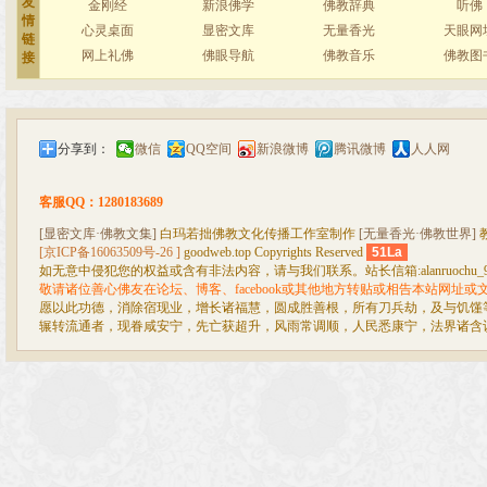
友
金刚经
新浪佛学
佛教辞典
听佛
情
心灵桌面
显密文库
无量香光
天眼网
链
网上礼佛
佛眼导航
佛教音乐
佛教图
接
分享到：
微信
QQ空间
新浪微博
腾讯微博
人人网
客服QQ：1280183689
[显密文库·佛教文集]
白玛若拙佛教文化传播工作室制作
[无量香光·佛教世界]
[京ICP备16063509号-26 ]
goodweb.top Copyrights Reserved
51La
如无意中侵犯您的权益或含有非法内容，请与我们联系。站长信箱:alanruochu_99@
敬请诸位善心佛友在论坛、博客、facebook或其他地方转贴或相告本站网址
愿以此功德，消除宿现业，增长诸福慧，圆成胜善根，所有刀兵劫，及与饥馑
辗转流通者，现眷咸安宁，先亡获超升，风雨常调顺，人民悉康宁，法界诸含