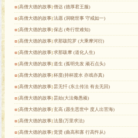
高僧大德的故事
僧达 (德厚君王服)
[
]
高僧大德的故事
法愿 (洞晓世事 守戒如一)
[
]
高僧大德的故事
保志 (奇行世难知)
[
]
高僧大德的故事
求那跋陀罗 (大乘摩河衍)
[
]
高僧大德的故事
求那跋摩 (道化人生)
[
]
高僧大德的故事
道生 (孤明先发 顽石点头)
[
]
高僧大德的故事
杯度(持杯渡水 亦戏亦真)
[
]
高僧大德的故事
昙无忏 (东土传法 有去无回)
[
]
高僧大德的故事
昙始(大法儆愚顽)
[
]
高僧大德的故事
玄高 (愿生恶世中 度人出苦海)
[
]
高僧大德的故事
法显(万里求法)
[
]
高僧大德的故事
觉贤 (曲高和寡 行高忤从)
[
]