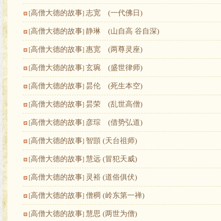
高僧大德的故事
志宽 (一代佛日)
[
]
高僧大德的故事
静琳 (山自高 谷自深)
[
]
高僧大德的故事
惠宽 (两尊灵座)
[
]
高僧大德的故事
玄琬 (盛世律师)
[
]
高僧大德的故事
昙伦 (死生本空)
[
]
高僧大德的故事
昙荣 (乱世高僧)
[
]
高僧大德的故事
彦琮 (借势弘道)
[
]
高僧大德的故事
智顗 (天台祖师)
[
]
高僧大德的故事
慧远 (冒犯天威)
[
]
高僧大德的故事
灵裕 (道俗俱伏)
[
]
高僧大德的故事
僧稠 (岭东第一禅)
[
]
高僧大德的故事
慧思 (两世为僧)
[
]