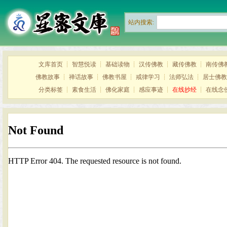
站内搜索:
文库首页
┊
智慧悦读
┊
基础读物
┊
汉传佛教
┊
藏传佛教
┊
南传佛
佛教故事
┊
禅话故事
┊
佛教书屋
┊
戒律学习
┊
法师弘法
┊
居士佛教
分类标签
┊
素食生活
┊
佛化家庭
┊
感应事迹
┊
在线抄经
┊
在线念