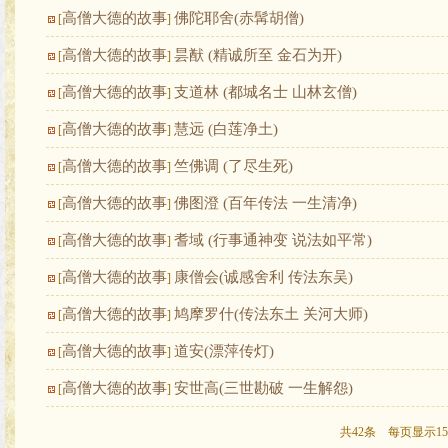
高僧大德的故事
佛陀耶舍(赤髯胡僧)
[
]
高僧大德的故事
昙猷 (精诚所至 金石为开)
[
]
高僧大德的故事
支道林 (都城名士 山林玄僧)
[
]
高僧大德的故事
慧远 (白莲净土)
[
]
高僧大德的故事
竺佛调 (了尽生死)
[
]
高僧大德的故事
佛图澄 (百年传法 一生清净)
[
]
高僧大德的故事
耆域 (行事通神变 说法如平常)
[
]
高僧大德的故事
康僧会(诚感舍利 传法东吴)
[
]
高僧大德的故事
鸠摩罗什(传法东土 关河大师)
[
]
高僧大德的故事
道安(漂萍传灯)
[
]
高僧大德的故事
安世高(三世勘破 一生解怨)
[
]
共42条 每页显示15