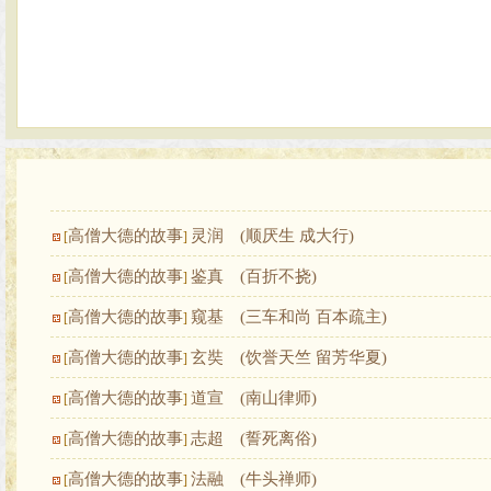
高僧大德的故事
灵润 (顺厌生 成大行)
[
]
高僧大德的故事
鉴真 (百折不挠)
[
]
高僧大德的故事
窥基 (三车和尚 百本疏主)
[
]
高僧大德的故事
玄奘 (饮誉天竺 留芳华夏)
[
]
高僧大德的故事
道宣 (南山律师)
[
]
高僧大德的故事
志超 (誓死离俗)
[
]
高僧大德的故事
法融 (牛头禅师)
[
]