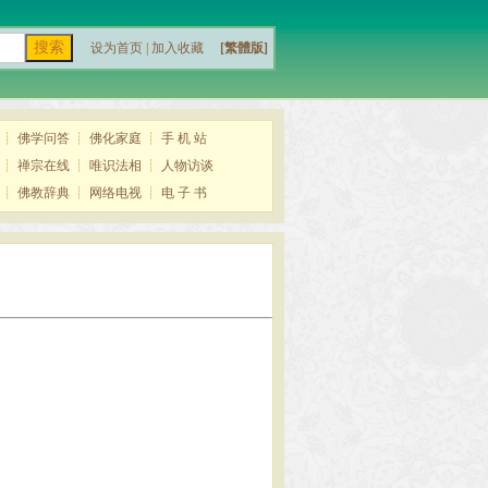
设为首页
|
加入收藏
[繁體版]
┊
佛学问答
┊
佛化家庭
┊
手 机 站
┊
禅宗在线
┊
唯识法相
┊
人物访谈
┊
佛教辞典
┊
网络电视
┊
电 子 书