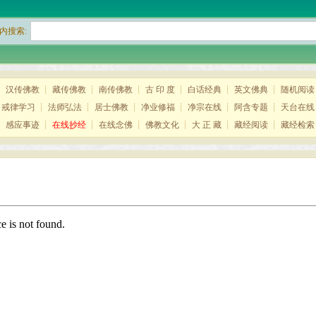
内搜索:
┊
汉传佛教
┊
藏传佛教
┊
南传佛教
┊
古 印 度
┊
白话经典
┊
英文佛典
┊
随机阅读
┊
戒律学习
┊
法师弘法
┊
居士佛教
┊
净业修福
┊
净宗在线
┊
阿含专题
┊
天台在线
┊
感应事迹
┊
在线抄经
┊
在线念佛
┊
佛教文化
┊
大 正 藏
┊
藏经阅读
┊
藏经检索