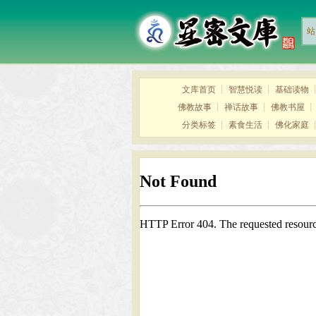
站
文库首页
┊
智慧悦读
┊
基础读物
佛教故事
┊
禅话故事
┊
佛教书屋
分类标签
┊
素食生活
┊
佛化家庭