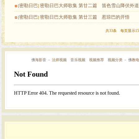
密勒日巴
密勒日巴大师歌集 第廿二篇 笛色雪山降伏外
[
]
密勒日巴
密勒日巴大师歌集 第廿三篇 惹琼巴的开悟
[
]
共33条 每页显示15
佛海影音
－
法师视频
音乐视频
视频推荐
视频分类
－
佛教