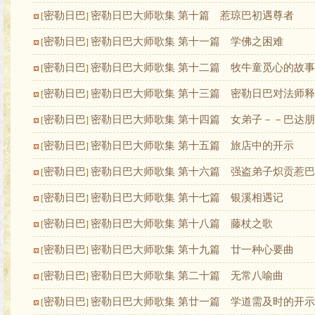
密勒日巴
密勒日巴大师歌集 第十篇 惹琼巴初遇尊者
[
]
密勒日巴
密勒日巴大师歌集 第十一篇 学佛之困难
[
]
密勒日巴
密勒日巴大师歌集 第十二篇 牧牛童觅心的故事
[
]
密勒日巴
密勒日巴大师歌集 第十三篇 密勒日巴对法师
[
]
密勒日巴
密勒日巴大师歌集 第十四篇 女弟子－－巴达
[
]
密勒日巴
密勒日巴大师歌集 第十五篇 旅店中的开示
[
]
密勒日巴
密勒日巴大师歌集 第十六篇 强盗弟子炽贡惹巴
[
]
密勒日巴
密勒日巴大师歌集 第十七篇 银溪相遇记
[
]
密勒日巴
密勒日巴大师歌集 第十八篇 藤杖之歌
[
]
密勒日巴
密勒日巴大师歌集 第十九篇 廿一种心要曲
[
]
密勒日巴
密勒日巴大师歌集 第二十篇 无常八喻曲
[
]
密勒日巴
密勒日巴大师歌集 第廿一篇 学道需及时的开示
[
]