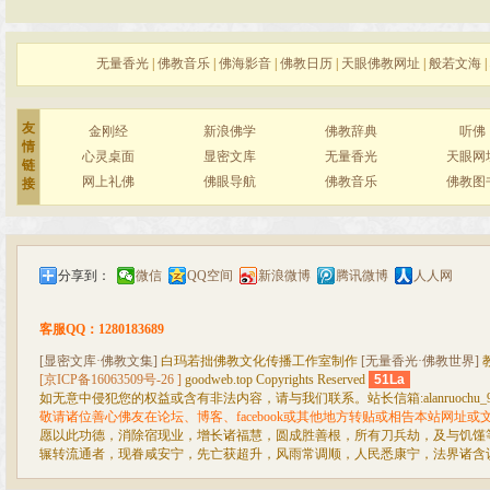
无量香光
|
佛教音乐
|
佛海影音
|
佛教日历
|
天眼佛教网址
|
般若文海
|
友
金刚经
新浪佛学
佛教辞典
听佛
情
心灵桌面
显密文库
无量香光
天眼网
链
网上礼佛
佛眼导航
佛教音乐
佛教图
接
分享到：
微信
QQ空间
新浪微博
腾讯微博
人人网
客服QQ：1280183689
[显密文库·佛教文集]
白玛若拙佛教文化传播工作室制作
[无量香光·佛教世界]
[京ICP备16063509号-26 ]
goodweb.top Copyrights Reserved
51La
如无意中侵犯您的权益或含有非法内容，请与我们联系。站长信箱:alanruochu_99@
敬请诸位善心佛友在论坛、博客、facebook或其他地方转贴或相告本站网址
愿以此功德，消除宿现业，增长诸福慧，圆成胜善根，所有刀兵劫，及与饥馑
辗转流通者，现眷咸安宁，先亡获超升，风雨常调顺，人民悉康宁，法界诸含