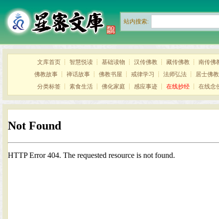
站内搜索:
文库首页
┊
智慧悦读
┊
基础读物
┊
汉传佛教
┊
藏传佛教
┊
南传佛
佛教故事
┊
禅话故事
┊
佛教书屋
┊
戒律学习
┊
法师弘法
┊
居士佛教
分类标签
┊
素食生活
┊
佛化家庭
┊
感应事迹
┊
在线抄经
┊
在线念