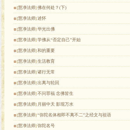
慧净法师
佛在何处？(下)
[
]
慧净法师
述怀
[
]
慧净法师
华光出佛
[
]
慧净法师
学佛从“否定自己”开始
[
]
慧净法师
和的重要
[
]
慧净法师
生活教育
[
]
慧净法师
诸行无常
[
]
慧净法师
出离与轮回
[
]
慧净法师
不问罪福 念佛皆生
[
]
慧净法师
月丽中天 影现万水
[
]
慧净法师
“弥陀名体相即不离不二”之经文与祖语
[
]
慧净法师
弥陀名号
[
]