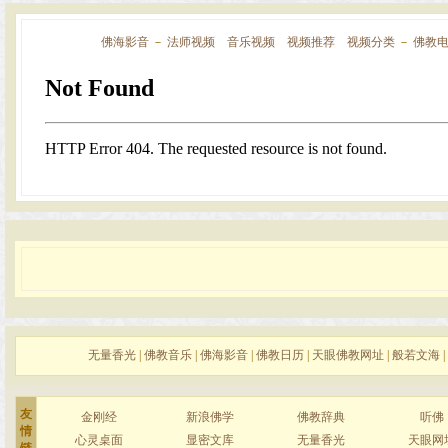
佛海影音
－
法师视频
音乐视频
视频推荐
视频分类
－
佛教
无量香光
|
佛教音乐
|
佛海影音
|
佛教日历
|
天眼佛教网址
|
般若文海
|
友
金刚经
新浪佛学
佛教辞典
听佛
情
心灵桌面
显密文库
无量香光
天眼网