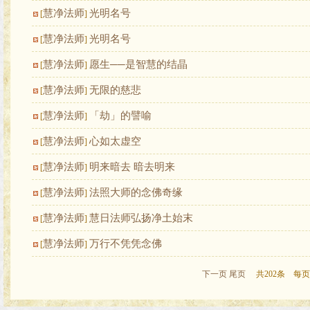
慧净法师
光明名号
[
]
慧净法师
光明名号
[
]
慧净法师
愿生──是智慧的结晶
[
]
慧净法师
无限的慈悲
[
]
慧净法师
「劫」的譬喻
[
]
慧净法师
心如太虚空
[
]
慧净法师
明来暗去 暗去明来
[
]
慧净法师
法照大师的念佛奇缘
[
]
慧净法师
慧日法师弘扬净土始末
[
]
慧净法师
万行不凭凭念佛
[
]
下一页
尾页
共202条 每页