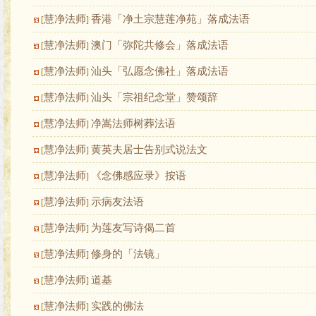
慧净法师
香港「净土宗慧莲净苑」落成法语
[
]
慧净法师
澳门「弥陀共修会」落成法语
[
]
慧净法师
汕头「弘愿念佛社」落成法语
[
]
慧净法师
汕头「宗祖纪念堂」赞颂辞
[
]
慧净法师
净嵩法师树葬法语
[
]
慧净法师
黄英夫居士告别式说法文
[
]
慧净法师
《念佛感应录》按语
[
]
慧净法师
示病友法语
[
]
慧净法师
为莲友写诗偈二首
[
]
慧净法师
修身的「法镜」
[
]
慧净法师
道基
[
]
慧净法师
实践的佛法
[
]