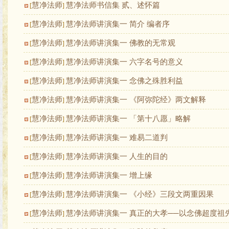
慧净法师
慧净法师书信集 贰、述怀篇
[
]
慧净法师
慧净法师讲演集一 简介 编者序
[
]
慧净法师
慧净法师讲演集一 佛教的无常观
[
]
慧净法师
慧净法师讲演集一 六字名号的意义
[
]
慧净法师
慧净法师讲演集一 念佛之殊胜利益
[
]
慧净法师
慧净法师讲演集一 《阿弥陀经》两文解释
[
]
慧净法师
慧净法师讲演集一 「第十八愿」略解
[
]
慧净法师
慧净法师讲演集一 难易二道判
[
]
慧净法师
慧净法师讲演集一 人生的目的
[
]
慧净法师
慧净法师讲演集一 增上缘
[
]
慧净法师
慧净法师讲演集一 《小经》三段文两重因果
[
]
慧净法师
慧净法师讲演集一 真正的大孝──以念佛超度祖
[
]