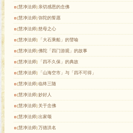
慧净法师
亲切感恩的念佛
[
]
慧净法师
弥陀的誓愿
[
]
慧净法师
慈母之心
[
]
慧净法师
「大石乘船」的譬喻
[
]
慧净法师
佛陀「四门游观」的故事
[
]
慧净法师
「四不久保」的典故
[
]
慧净法师
「山海空市」与「四不可得」
[
]
慧净法师
临终三随
[
]
慧净法师
妙好人
[
]
慧净法师
关于念佛
[
]
慧净法师
出家颂
[
]
慧净法师
万德洪名
[
]