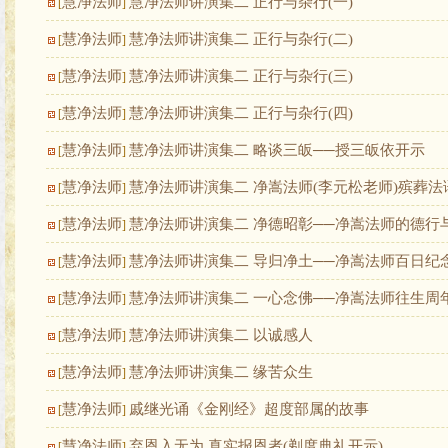
慧净法师
慧净法师讲演集二 正行与杂行(一)
[
]
慧净法师
慧净法师讲演集二 正行与杂行(二)
[
]
慧净法师
慧净法师讲演集二 正行与杂行(三)
[
]
慧净法师
慧净法师讲演集二 正行与杂行(四)
[
]
慧净法师
慧净法师讲演集二 略谈三皈──授三皈依开示
[
]
慧净法师
慧净法师讲演集二 净嵩法师(李元松老师)殡葬法
[
]
慧净法师
慧净法师讲演集二 净德昭彰──净嵩法师的德行
[
]
慧净法师
慧净法师讲演集二 导归净土──净嵩法师百日纪
[
]
慧净法师
慧净法师讲演集二 一心念佛──净嵩法师往生周
[
]
慧净法师
慧净法师讲演集二 以诚感人
[
]
慧净法师
慧净法师讲演集二 缘苦众生
[
]
慧净法师
戚继光诵《金刚经》超度部属的故事
[
]
慧净法师
弃恩入无为 真实报恩者(剃度典礼开示)
[
]