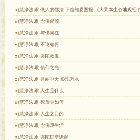
慧净法师
做人的佛法 下篇知恩图报.《大乘本生心地观经.
[
]
慧净法师
念佛偈颂
[
]
慧净法师
与佛同在
[
]
慧净法师
不论如何
[
]
慧净法师
弥陀救度
[
]
慧净法师
信仰之光
[
]
慧净法师
月丽中天 影现万水
[
]
慧净法师
人生是什么
[
]
慧净法师
死后会如何
[
]
慧净法师
人生之目的
[
]
慧净法师
念佛即生活
[
]
慧净法师
弥陀讲堂缘起
[
]