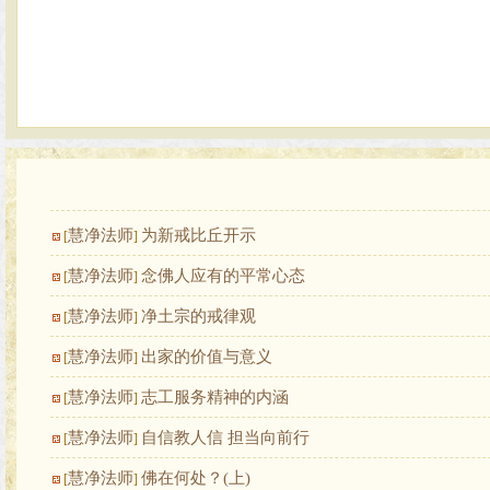
慧净法师
为新戒比丘开示
[
]
慧净法师
念佛人应有的平常心态
[
]
慧净法师
净土宗的戒律观
[
]
慧净法师
出家的价值与意义
[
]
慧净法师
志工服务精神的内涵
[
]
慧净法师
自信教人信 担当向前行
[
]
慧净法师
佛在何处？(上)
[
]