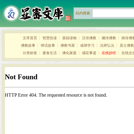
站内搜索:
文库首页
┊
智慧悦读
┊
基础读物
┊
汉传佛教
┊
藏传佛教
┊
南传佛
佛教故事
┊
禅话故事
┊
佛教书屋
┊
戒律学习
┊
法师弘法
┊
居士佛教
分类标签
┊
素食生活
┊
佛化家庭
┊
感应事迹
┊
在线抄经
┊
在线念