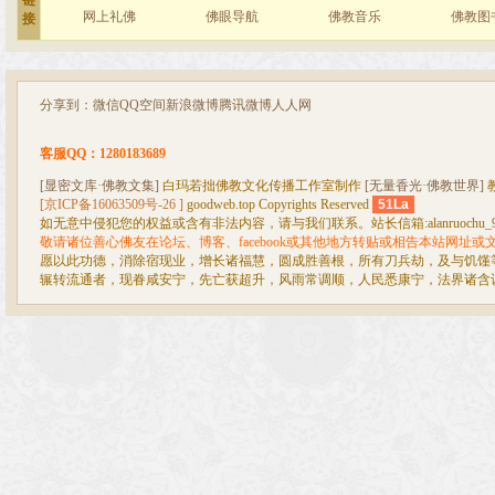
链
网上礼佛
佛眼导航
佛教音乐
佛教图
接
分享到：
微信
QQ空间
新浪微博
腾讯微博
人人网
客服QQ：1280183689
[显密文库·佛教文集]
白玛若拙佛教文化传播工作室制作
[无量香光·佛教世界]
[京ICP备16063509号-26 ]
goodweb.top Copyrights Reserved
51La
如无意中侵犯您的权益或含有非法内容，请与我们联系。站长信箱:alanruochu_99@
敬请诸位善心佛友在论坛、博客、facebook或其他地方转贴或相告本站网址
愿以此功德，消除宿现业，增长诸福慧，圆成胜善根，所有刀兵劫，及与饥馑
辗转流通者，现眷咸安宁，先亡获超升，风雨常调顺，人民悉康宁，法界诸含