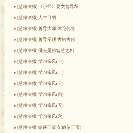
慧净法师
《小经》要文善导释
[
]
慧净法师
人生目的
[
]
慧净法师
善导大师 弥陀化身
[
]
慧净法师
善导示现 古塔古佛
[
]
慧净法师
佛光是佛智慧之相
[
]
慧净法师
学习宗风(一)
[
]
慧净法师
学习宗风(二)
[
]
慧净法师
学习宗风(三)
[
]
慧净法师
学习宗风(四)
[
]
慧净法师
学习宗风(五)
[
]
慧净法师
学习宗风(六)
[
]
慧净法师
略谈三皈依(皈依三宝)
[
]