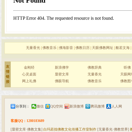
无量香光
|
佛教音乐
|
佛海影音
|
佛教日历
|
天眼佛教网址
|
般若文海
|
友
金刚经
新浪佛学
佛教辞典
听佛
情
心灵桌面
显密文库
无量香光
天眼网
链
网上礼佛
佛眼导航
佛教音乐
佛教图
接
分享到：
微信
QQ空间
新浪微博
腾讯微博
人人网
客服QQ：1280183689
[显密文库·佛教文集]
白玛若拙佛教文化传播工作室制作
[无量香光·佛教世界]