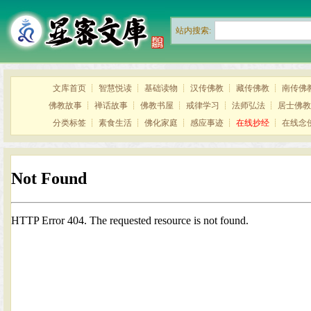
站内搜索:
文库首页
┊
智慧悦读
┊
基础读物
┊
汉传佛教
┊
藏传佛教
┊
南传佛
佛教故事
┊
禅话故事
┊
佛教书屋
┊
戒律学习
┊
法师弘法
┊
居士佛教
分类标签
┊
素食生活
┊
佛化家庭
┊
感应事迹
┊
在线抄经
┊
在线念