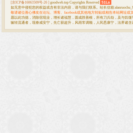
[京ICP备16063509号-26 ]
goodweb.top Copyrights Reserved
51La
如无意中侵犯您的权益或含有非法内容，请与我们联系。站长信箱:alanruochu_99@
敬请诸位善心佛友在论坛、博客、facebook或其他地方转贴或相告本站网址
愿以此功德，消除宿现业，增长诸福慧，圆成胜善根，所有刀兵劫，及与饥馑
辗转流通者，现眷咸安宁，先亡获超升，风雨常调顺，人民悉康宁，法界诸含