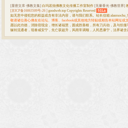
[显密文库·佛教文集]
白玛若拙佛教文化传播工作室制作
[无量香光·佛教世界]
[京ICP备16063509号-26 ]
goodweb.top Copyrights Reserved
51La
如无意中侵犯您的权益或含有非法内容，请与我们联系。站长信箱:alanruochu_99@
敬请诸位善心佛友在论坛、博客、facebook或其他地方转贴或相告本站网址
愿以此功德，消除宿现业，增长诸福慧，圆成胜善根，所有刀兵劫，及与饥馑
辗转流通者，现眷咸安宁，先亡获超升，风雨常调顺，人民悉康宁，法界诸含