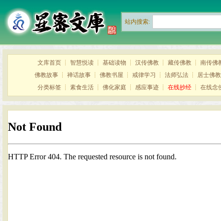
站内搜索:
文库首页
┊
智慧悦读
┊
基础读物
┊
汉传佛教
┊
藏传佛教
┊
南传佛
佛教故事
┊
禅话故事
┊
佛教书屋
┊
戒律学习
┊
法师弘法
┊
居士佛教
分类标签
┊
素食生活
┊
佛化家庭
┊
感应事迹
┊
在线抄经
┊
在线念