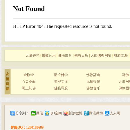
无量香光
|
佛教音乐
|
佛海影音
|
佛教日历
|
天眼佛教网址
|
般若文海
|
友
金刚经
新浪佛学
佛教辞典
听佛
情
心灵桌面
显密文库
无量香光
天眼网
链
网上礼佛
佛眼导航
佛教音乐
佛教图
接
分享到：
微信
QQ空间
新浪微博
腾讯微博
人人网
客服QQ：1280183689