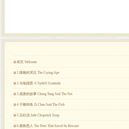
前言 Welcome
1.猿猴的哭泣 The Crying Ape
2.乌龟报恩 A TurtleS Gratitude
3.成唐的故事 Cheng Tang And The Net
4.子瞻和鱼 Zi Chan And The Fish
5.玉柱汤 Jade Chopstick Soup
6.鹿救恩人 The Deer That Saved Its Rescuer