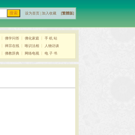
设为首页
|
加入收藏
[繁體版]
┊
佛学问答
┊
佛化家庭
┊
手 机 站
┊
禅宗在线
┊
唯识法相
┊
人物访谈
┊
佛教辞典
┊
网络电视
┊
电 子 书