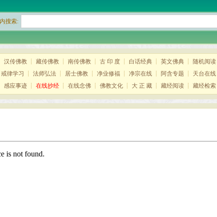
内搜索:
┊
汉传佛教
┊
藏传佛教
┊
南传佛教
┊
古 印 度
┊
白话经典
┊
英文佛典
┊
随机阅读
┊
戒律学习
┊
法师弘法
┊
居士佛教
┊
净业修福
┊
净宗在线
┊
阿含专题
┊
天台在线
┊
感应事迹
┊
在线抄经
┊
在线念佛
┊
佛教文化
┊
大 正 藏
┊
藏经阅读
┊
藏经检索