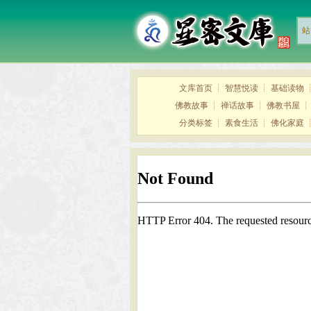
站
文库首页
┊
智慧悦读
┊
基础读物
佛教故事
┊
禅话故事
┊
佛教书屋
分类标签
┊
素食生活
┊
佛化家庭