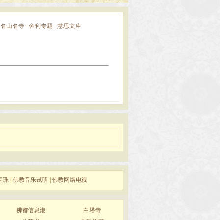
·
名山名寺
·
舍利专题
·
慧思文库
宝珠
|
佛教音乐试听
|
佛教网络电视
佛都信息港
白塔寺