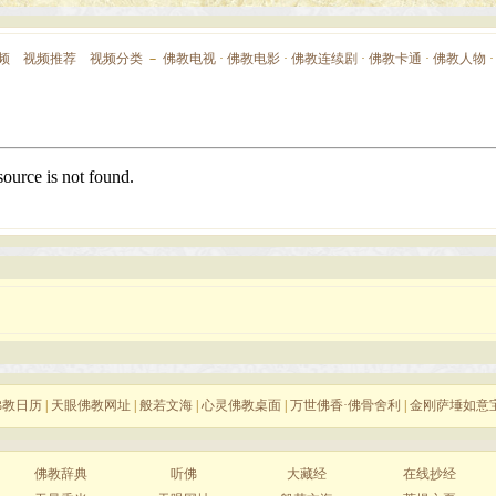
频
视频推荐
视频分类
－
佛教电视
·
佛教电影
·
佛教连续剧
·
佛教卡通
·
佛教人物
佛教日历
|
天眼佛教网址
|
般若文海
|
心灵佛教桌面
|
万世佛香·佛骨舍利
|
金刚萨埵如意
佛教辞典
听佛
大藏经
在线抄经