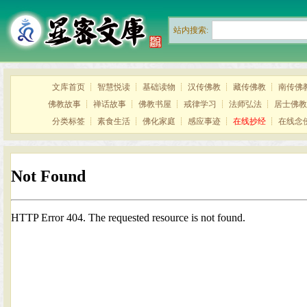
站内搜索:
文库首页
┊
智慧悦读
┊
基础读物
┊
汉传佛教
┊
藏传佛教
┊
南传佛
佛教故事
┊
禅话故事
┊
佛教书屋
┊
戒律学习
┊
法师弘法
┊
居士佛教
分类标签
┊
素食生活
┊
佛化家庭
┊
感应事迹
┊
在线抄经
┊
在线念