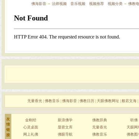
佛海影音
－
法师视频
音乐视频
视频推荐
视频分类
－
佛教
无量香光
|
佛教音乐
|
佛海影音
|
佛教日历
|
天眼佛教网址
|
般若文海
|
友
金刚经
新浪佛学
佛教辞典
听佛
情
心灵桌面
显密文库
无量香光
天眼网
链
网上礼佛
佛眼导航
佛教音乐
佛教图
接