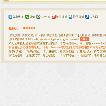
分享到：
微信
QQ空间
新浪微博
腾讯微博
人人网
客服QQ：1280183689
[显密文库·佛教文集]
白玛若拙佛教文化传播工作室制作
[无量香光·佛教世界]
[京ICP备16063509号-26 ]
goodweb.top Copyrights Reserved
51La
如无意中侵犯您的权益或含有非法内容，请与我们联系。站长信箱:alanruochu_99@
敬请诸位善心佛友在论坛、博客、facebook或其他地方转贴或相告本站网址
愿以此功德，消除宿现业，增长诸福慧，圆成胜善根，所有刀兵劫，及与饥馑
辗转流通者，现眷咸安宁，先亡获超升，风雨常调顺，人民悉康宁，法界诸含