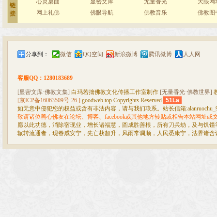
心灵桌面
显密文库
无量香光
天眼网
链
网上礼佛
佛眼导航
佛教音乐
佛教图
接
分享到：
微信
QQ空间
新浪微博
腾讯微博
人人网
客服QQ：1280183689
[显密文库·佛教文集]
白玛若拙佛教文化传播工作室制作
[无量香光·佛教世界]
[京ICP备16063509号-26 ]
goodweb.top Copyrights Reserved
51La
如无意中侵犯您的权益或含有非法内容，请与我们联系。站长信箱:alanruochu_99@
敬请诸位善心佛友在论坛、博客、facebook或其他地方转贴或相告本站网址
愿以此功德，消除宿现业，增长诸福慧，圆成胜善根，所有刀兵劫，及与饥馑
辗转流通者，现眷咸安宁，先亡获超升，风雨常调顺，人民悉康宁，法界诸含