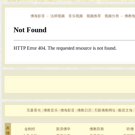
佛海影音
－
法师视频
音乐视频
视频推荐
视频分类
－
佛教
无量香光
|
佛教音乐
|
佛海影音
|
佛教日历
|
天眼佛教网址
|
般若文海
|
友
金刚经
新浪佛学
佛教辞典
听佛
情