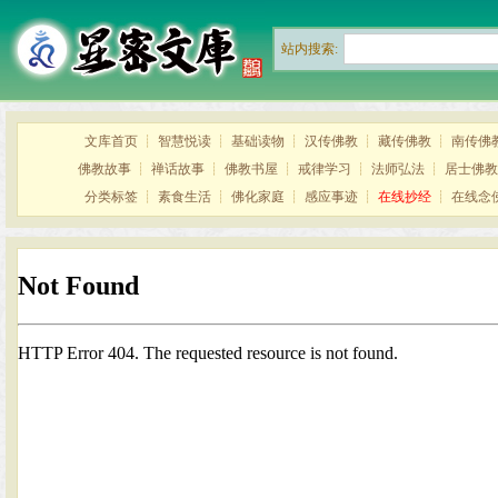
站内搜索:
文库首页
┊
智慧悦读
┊
基础读物
┊
汉传佛教
┊
藏传佛教
┊
南传佛
佛教故事
┊
禅话故事
┊
佛教书屋
┊
戒律学习
┊
法师弘法
┊
居士佛教
分类标签
┊
素食生活
┊
佛化家庭
┊
感应事迹
┊
在线抄经
┊
在线念