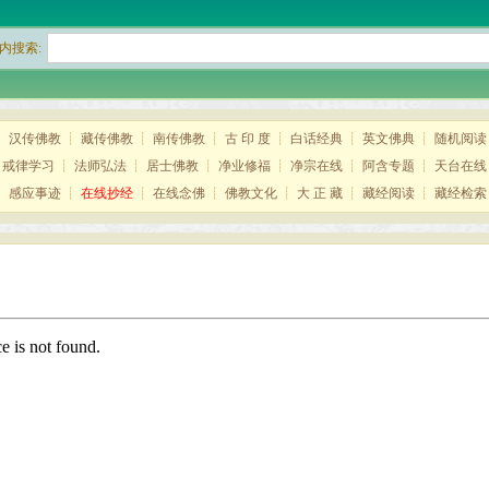
内搜索:
┊
汉传佛教
┊
藏传佛教
┊
南传佛教
┊
古 印 度
┊
白话经典
┊
英文佛典
┊
随机阅读
┊
戒律学习
┊
法师弘法
┊
居士佛教
┊
净业修福
┊
净宗在线
┊
阿含专题
┊
天台在线
┊
感应事迹
┊
在线抄经
┊
在线念佛
┊
佛教文化
┊
大 正 藏
┊
藏经阅读
┊
藏经检索