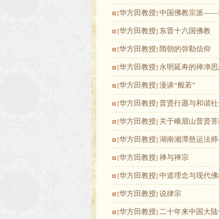
华方田教授
中国佛教宗派——
[
]
华方田教授
东晋十六国佛教
[
]
华方田教授
隋朝的弥勒信仰
[
]
华方田教授
永明延寿的禅净思
[
]
华方田教授
漫谈“般若”
[
]
华方田教授
普贤行愿与和谐社
[
]
华方田教授
关于峨眉山普贤菩
[
]
华方田教授
湖南湘潭慈运法师
[
]
华方田教授
禅与禅宗
[
]
华方田教授
中道理念与现代佛
[
]
华方田教授
说律宗
[
]
华方田教授
二十年来中国大陆
[
]