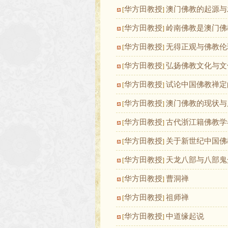
华方田教授
澳门佛教的起源与
[
]
华方田教授
岭南佛教是澳门佛
[
]
华方田教授
无得正观与佛教伦
[
]
华方田教授
弘扬佛教文化与文
[
]
华方田教授
试论中国佛教禅定
[
]
华方田教授
澳门佛教的现状与
[
]
华方田教授
古代浙江籍佛教学
[
]
华方田教授
关于新世纪中国佛
[
]
华方田教授
天龙八部与八部鬼
[
]
华方田教授
曹洞禅
[
]
华方田教授
祖师禅
[
]
华方田教授
中道缘起说
[
]