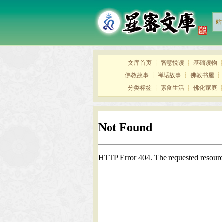
站
文库首页
┊
智慧悦读
┊
基础读物
佛教故事
┊
禅话故事
┊
佛教书屋
分类标签
┊
素食生活
┊
佛化家庭