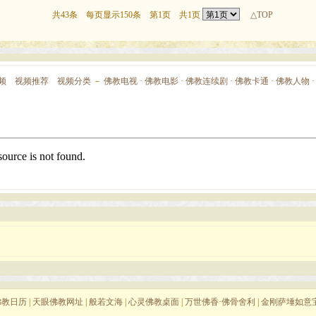
共43条 每页显示150条 第1页 共1页
△TOP
频
视频推荐
视频分类
－
佛教电视
·
佛教电影
·
佛教连续剧
·
佛教卡通
·
佛教人物
佛教日历
|
天眼佛教网址
|
般若文海
|
心灵佛教桌面
|
万世佛香·佛骨舍利
|
金刚萨埵如意