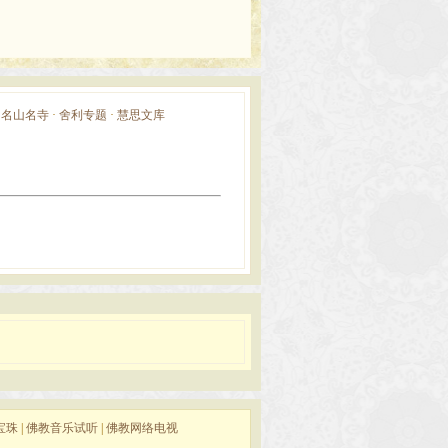
·
名山名寺
·
舍利专题
·
慧思文库
宝珠
|
佛教音乐试听
|
佛教网络电视