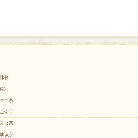
佛教
律宗
净土宗
三论宗
天台宗
唯识宗