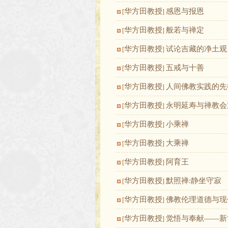
华方田教授
感恩与报恩
[
]
华方田教授
般若与禅定
[
]
华方田教授
试论吉藏的净土观
[
]
华方田教授
五戒与十善
[
]
华方田教授
人间佛教实践的先
[
]
华方田教授
永明延寿与禅教会
[
]
华方田教授
小乘禅
[
]
华方田教授
大乘禅
[
]
华方田教授
阿育王
[
]
华方田教授
默照禅:静坐守寂
[
]
华方田教授
佛教伦理道德与现
[
]
华方田教授
觉悟与奉献——新
[
]