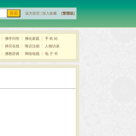
设为首页
|
加入收藏
[繁體版]
┊
佛学问答
┊
佛化家庭
┊
手 机 站
┊
禅宗在线
┊
唯识法相
┊
人物访谈
┊
佛教辞典
┊
网络电视
┊
电 子 书